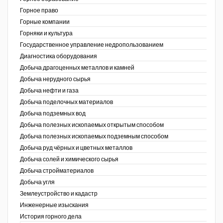
Горное право
Уголь Кузбасса
Горные компании
Горняки и культура
Химагрегаты
Государственное управление недропользованием
Диагностика оборудования
Электроэнергия. Передача и
Добыча драгоценных металлов и камней
распределение
Добыча нерудного сырья
Coal People Magazine
Добыча нефти и газа
Добыча поделочных материалов
PWC
Добыча подземных вод
Добыча полезных ископаемых открытым способом
Добыча полезных ископаемых подземным способом
Добыча руд чёрных и цветных металлов
Добыча солей и химического сырья
Добыча стройматериалов
Добыча угля
Землеустройство и кадастр
г.)
Инженерные изыскания
История горного дела