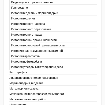
Выдающиеся горняки и геологи
Горное дело
История геодезии и маркшейдерии
История геологии
История горного надзора
ганов
История горного образования
История горного права
История горной промышленности
История горнорудной промышленности
История золота и драгоценных камней
История картографии
История нефтедобычи
История угледобычи и торфяного дела
Картография
Лицензирование недропользования
Маркшейдерия, геодезия
Металлургия и сварка
Механизация геологоразведочных работ
Механизация горных работ
Минералогия