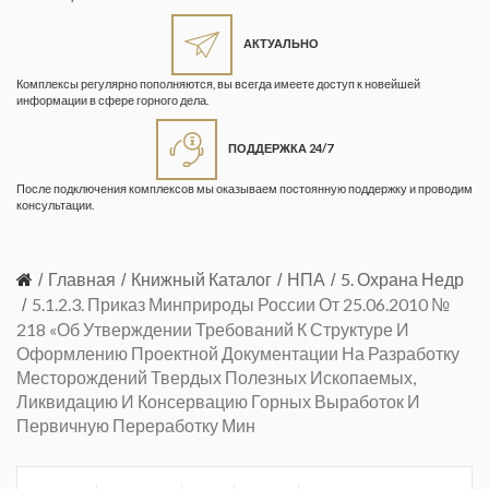
Жизнь замечательных людей
Кузбасса. Информационный
АКТУАЛЬНО
бюллетень
Комплексы регулярно пополняются, вы всегда имеете доступ к новейшей
информации в сфере горного дела.
Информационный бюллетень
«Охрана труда и промышленная
ПОДДЕРЖКА 24/7
безопасность»
После подключения комплексов мы оказываем постоянную поддержку и проводим
Информационный бюллетень
консультации.
Федеральной службы по
экологическому, технологическому и
атомному надзору
Главная
Книжный Каталог
НПА
5. Охрана Недр
5.1.2.3. Приказ Минприроды России От 25.06.2010 №
Информация и космос
218 «Об Утверждении Требований К Структуре И
Оформлению Проектной Документации На Разработку
Маркшейдерия и недропользование
Месторождений Твердых Полезных Ископаемых,
Ликвидацию И Консервацию Горных Выработок И
Маркшейдерский вестник
Первичную Переработку Мин
Медицина катастроф
Минеральные ресурсы России