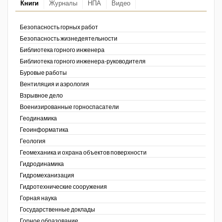
Книги
Журналы
НПА
Видео
Недропользование XXI век
Безопасность горных работ
Нефтегазовые технологии
Безопасность жизнедеятельности
Библиотека горного инженера
Нефтегазовая вертикаль
Библиотека горного инженера-руководителя
Буровые работы
НефтьГазПраво
Вентиляция и аэрология
Промышленность и безопасность
Взрывное дело
Военизированные горноспасатели
Разведка и охрана недр
Геодинамика
Геоинформатика
Сибирский форум
ов,
Геология
ая
Геомеханика и охрана объектов поверхности
"События и люди" (газета ОАО
"СУЭК")
Гидродинамика
Гидромеханизация
Стандарт качества
Гидротехнические сооружения
Горная наука
Сфера. Нефть и газ
Государственные доклады
Горное образование
Уголь