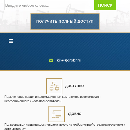
ПОИСК
ПОЛУЧИТЬ ПОЛНЫЙ ДОСТУП
Безопасность труда в
промышленности
Вестник научного центра по
безопасности работ в угольной
промышленности
kir@gorobr.ru
Горная промышленность
Горное дело
ДОСТУПНО
Горный журнал
Подключение наших информационных комплексов возможно для
Горный кодекс
неограниченного числа пользователей.
Геопрофи
УДОБНО
Горнопромышленные ведомости
Пользоваться нашими комплексами можно на любом устройстве, подключенном к
сети Интернет.