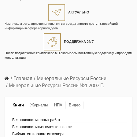
Жизнь замечательных людей
Кузбасса. Информационный
АКТУАЛЬНО
бюллетень
Комплексы регулярно пополняются, вы всегда имеете доступ к новейшей
информации в сфере горного дела.
Информационный бюллетень
«Охрана труда и промышленная
ПОДДЕРЖКА 24/7
безопасность»
После подключения комплексов мы оказываем постоянную поддержку и проводим
Информационный бюллетень
консультации.
Федеральной службы по
экологическому, технологическому и
атомному надзору
Главная
Минеральные Ресурсы России
Минеральные Ресурсы России №1 2007 Г.
Информация и космос
Маркшейдерия и недропользование
Книги
Журналы
НПА
Видео
Маркшейдерский вестник
Безопасность горных работ
Медицина катастроф
Безопасность жизнедеятельности
Библиотека горного инженера
Минеральные ресурсы России