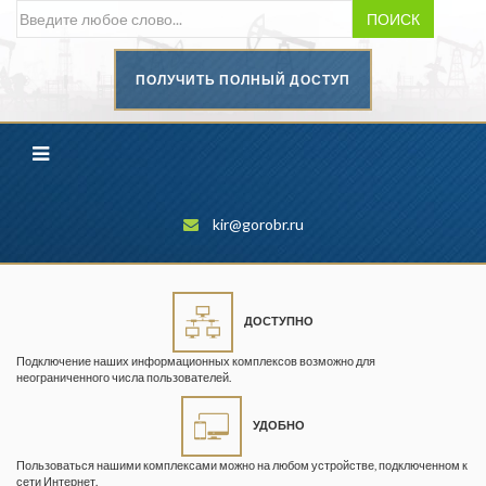
ПОИСК
ПОЛУЧИТЬ ПОЛНЫЙ ДОСТУП
Безопасность труда в
промышленности
Вестник научного центра по
безопасности работ в угольной
промышленности
kir@gorobr.ru
Горная промышленность
Горное дело
ДОСТУПНО
Горный журнал
Подключение наших информационных комплексов возможно для
Горный кодекс
неограниченного числа пользователей.
Геопрофи
УДОБНО
Горнопромышленные ведомости
Пользоваться нашими комплексами можно на любом устройстве, подключенном к
сети Интернет.