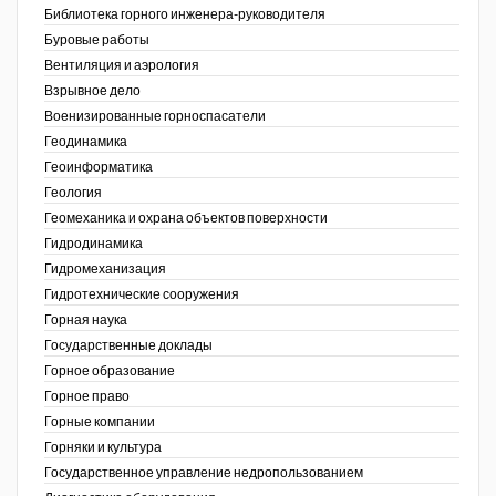
Библиотека горного инженера-руководителя
Недропользование XXI век
Буровые работы
Вентиляция и аэрология
Нефтегазовые технологии
Взрывное дело
Военизированные горноспасатели
Нефтегазовая вертикаль
Геодинамика
Геоинформатика
НефтьГазПраво
ов,
Геология
ая
Промышленность и безопасность
Геомеханика и охрана объектов поверхности
Гидродинамика
Разведка и охрана недр
Гидромеханизация
Гидротехнические сооружения
Сибирский форум
Горная наука
"События и люди" (газета ОАО
Государственные доклады
"СУЭК")
Горное образование
Горное право
Стандарт качества
Горные компании
Горняки и культура
Сфера. Нефть и газ
Государственное управление недропользованием
Уголь