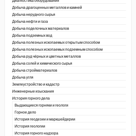
Диагностика оборудования
Добыча драгоценных металлов и камней
Уголь Кузбасса
Добыча нерудного сырья
Добыча нефти и газа
Химагрегаты
Добыча поделочных материалов
Электроэнергия. Передача и
Добыча подземных вод
распределение
Добыча полезных ископаемых открытым способом
Добыча полезных ископаемых подземным способом
Coal People Magazine
Добыча руд чёрных и цветных металлов
Добыча солей и химического сырья
PWC
Добыча стройматериалов
Добыча угля
Землеустройство и кадастр
г.)
Инженерные изыскания
История горного дела
Выдающиеся горняки и геологи
Горное дело
История геодезии и маркшейдерии
История геологии
История горного надзора
ганов