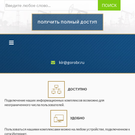
ПОИСК
ПОЛУЧИТЬ ПОЛНЫЙ ДОСТУП
Безопасность труда в
промышленности
Вестник научного центра по
безопасности работ в угольной
промышленности
kir@gorobr.ru
Горная промышленность
Горное дело
ДОСТУПНО
Горный журнал
Подключение наших информационных комплексов возможно для
Горный кодекс
неограниченного числа пользователей.
Геопрофи
УДОБНО
Горнопромышленные ведомости
Пользоваться нашими комплексами можно на любом устройстве, подключенном к
сети Интернет.