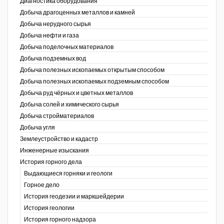
Диагностика оборудования
Добыча драгоценных металлов и камней
Уголь Кузбасса
Добыча нерудного сырья
Добыча нефти и газа
Химагрегаты
Добыча поделочных материалов
Электроэнергия. Передача и
Добыча подземных вод
распределение
Добыча полезных ископаемых открытым способом
Добыча полезных ископаемых подземным способом
Coal People Magazine
Добыча руд чёрных и цветных металлов
Добыча солей и химического сырья
PWC
Добыча стройматериалов
Добыча угля
Землеустройство и кадастр
г.)
Инженерные изыскания
История горного дела
Выдающиеся горняки и геологи
Горное дело
История геодезии и маркшейдерии
История геологии
История горного надзора
ганов