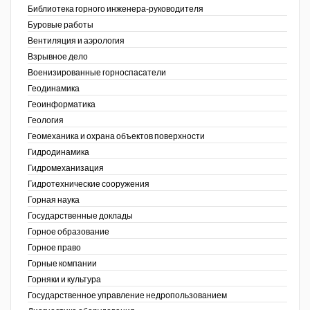
Библиотека горного инженера-руководителя
Недропользование XXI век
Буровые работы
Вентиляция и аэрология
Нефтегазовые технологии
Взрывное дело
Военизированные горноспасатели
Нефтегазовая вертикаль
Геодинамика
Геоинформатика
НефтьГазПраво
ов,
Геология
ая
Промышленность и безопасность
Геомеханика и охрана объектов поверхности
Гидродинамика
Разведка и охрана недр
Гидромеханизация
Гидротехнические сооружения
Сибирский форум
Горная наука
"События и люди" (газета ОАО
Государственные доклады
"СУЭК")
Горное образование
Горное право
Стандарт качества
Горные компании
Горняки и культура
Сфера. Нефть и газ
Государственное управление недропользованием
Уголь