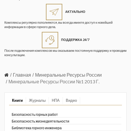
Жизнь замечательных людей
Кузбасса. Информационный
АКТУАЛЬНО
бюллетень
Комплексы регулярно пополняются, вы всегда имеете доступ к новейшей
информации в сфере горного дела.
Информационный бюллетень
«Охрана труда и промышленная
ПОДДЕРЖКА 24/7
безопасность»
После подключения комплексов мы оказываем постоянную поддержку и проводим
Информационный бюллетень
консультации.
Федеральной службы по
экологическому, технологическому и
атомному надзору
Главная
Минеральные Ресурсы России
Минеральные Ресурсы России №1 2013 Г.
Информация и космос
Маркшейдерия и недропользование
Книги
Журналы
НПА
Видео
Маркшейдерский вестник
Безопасность горных работ
Медицина катастроф
Безопасность жизнедеятельности
Библиотека горного инженера
Минеральные ресурсы России