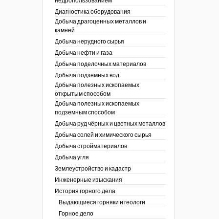
аль
недропользованием
в
Диагностика оборудования
Добыча драгоценных металлов и
езопасность
камней
ы
др
Добыча нерудного сырья
кументы
Добыча нефти и газа
х выработок, меры
зета ОАО "СУЭК")
Добыча поделочных материалов
сные зоны
ы
Добыча подземных вод
Добыча полезных ископаемых
кументы
открытым способом
боты
Добыча полезных ископаемых
ы
подземным способом
кументы
едача и
Добыча руд чёрных и цветных металлов
ные ископаемые
Добыча солей и химического сырья
 сырье
Добыча стройматериалов
Добыча угля
ты
Землеустройство и кадастр
окументы
Инженерные изыскания
отвода земель
История горного дела
 гг.)
Выдающиеся горняки и геологи
ния графической
Горное дело