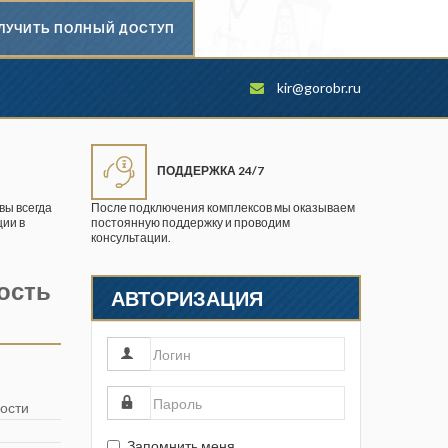
ЛУЧИТЬ ПОЛНЫЙ ДОСТУП
Безопасность труда в
kir@gorobr.ru
промышленности
Вестник научного центра по
безопасности работ в угольной
ПОДДЕРЖКА 24/7
промышленности
вы всегда
После подключения комплексов мы оказываем
ии в
постоянную поддержку и проводим
Горная промышленность
консультации.
Горное дело
ость
АВТОРИЗАЦИЯ
Горный журнал
Горный кодекс
Геопрофи
ости
Горнопромышленные ведомости
Запомнить меня