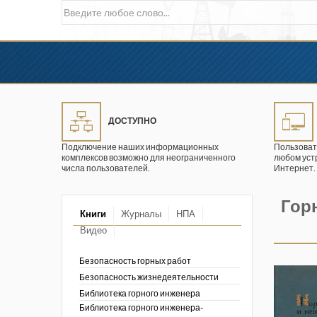
ДОСТУПНО
Подключение наших информационных
Пользоват
комплексов возможно для неограниченного
любом уст
числа пользователей.
Интернет.
Гор
Книги
Журналы
НПА
Видео
в промышленности
ции. 2026 год
Безопасность горных работ
тра по
ы
ции. 2025 год
Безопасность жизнедеятельности
 угольной
кументы
ции. 2024 год
Библиотека горного инженера
зор и контроль в
Библиотека горного инженера-
ции. 2023 год
сть