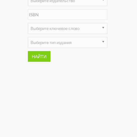
Выберите издательство
Недропользование XXI век
Нефтегазовые технологии
Выберите ключевое слово
Нефтегазовая вертикаль
Выберите тип издания
НефтьГазПраво
НАЙТИ
Промышленность и безопасность
Разведка и охрана недр
Сибирский форум
"События и люди" (газета ОАО
"СУЭК")
Стандарт качества
Сфера. Нефть и газ
Уголь