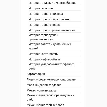
История геодезии и маркшейдерии
ты
История геологии
окументы
, глобальное
История горного надзора
История горного образования
ты
История горного права
окументы
История горной промышленности
ийской
История горнорудной
промышленности
бных органов по
История золота и драгоценных
дропользования
камней
адзора
История картографии
убежных стран
История нефтедобычи
История угледобычи и торфяного
дела
Картография
Лицензирование недропользования
Маркшейдерия, геодезия
Металлургия и сварка
Механизация геологоразведочных
работ
Механизация горных работ