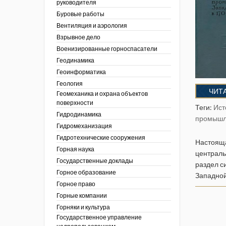
руководителя
ции. 2022 год
Буровые работы
ы
ора. Ноябрь 2022
Вентиляция и аэрология
пасность
ции. 2021 год
ы
Взрывное дело
ора. Февраль
х работ
Военизированные горноспасатели
ведомости
ы
ции. 2020 год
Геодинамика
 людей Кузбасса.
 полезным
ора. Декабрь
Геоинформатика
ллетень
Геология
летень «Охрана
 устойчивости
ЧИТА
фере
Геомеханика и охрана объектов
я безопасность»
еров, разрезов и
поверхности
вой сфере
ллетень
Теги:
Ист
Гидродинамика
ты
по
промышл
тупления
ологическому и
Гидромеханизация
ы
Гидротехнические сооружения
Настояща
нарушений
ния
Горная наука
централь
ропользование
е разработки
Государственные доклады
раздел с
ник
Горное образование
Западной
сторождений
Горное право
ы России
Горные компании
I век
кументы
Горняки и культура
ных работ
огии
Государственное управление
ы