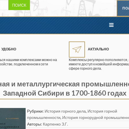
ПОИСК
ПО
УДОБНО
АКТУАЛЬНО
ься нашими комплексами можно на
Комплексы регулярно пополняются, 
ройстве, подключенном к сети
имеете доступ к новейшей информац
сфере горного дела.
ная и металлургическая промышленн
Западной Сибири в 1700-1860 годах
Рубрики:
История горного дела
,
История горной
промышленности
,
История горнорудной промышленн
Авторы:
Карпенко З.Г.