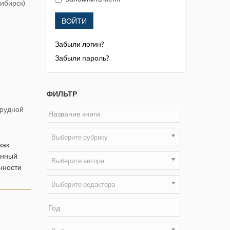
ибирск)
Жизнь замечательных людей
Кузбасса. Информационный
ВОЙТИ
бюллетень
Забыли логин?
Информационный бюллетень
Забыли пароль?
«Охрана труда и промышленная
безопасность»
ФИЛЬТР
Информационный бюллетень
Федеральной службы по
орудной
экологическому, технологическому и
атомному надзору
Выберите рубрику
как
Информация и космос
анный
Выберите автора
нности
Маркшейдерия и недропользование
Выберите редактора
Маркшейдерский вестник
Медицина катастроф
Минеральные ресурсы России