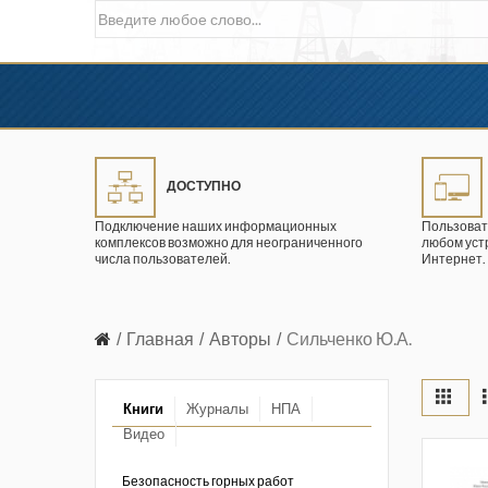
ДОСТУПНО
Подключение наших информационных
Пользоват
комплексов возможно для неограниченного
любом уст
числа пользователей.
Интернет.
Главная
Авторы
Сильченко Ю.А.
Книги
Журналы
НПА
Видео
в промышленности
ции. 2026 год
Безопасность горных работ