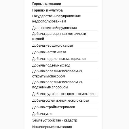
ы России
Горные компании
I век
кументы
Горняки и культура
ных работ
огии
Государственное управление
ы
аль
недропользованием
в
Диагностика оборудования
Добыча драгоценных металлов и
езопасность
камней
ы
др
Добыча нерудного сырья
кументы
Добыча нефти и газа
х выработок, меры
зета ОАО "СУЭК")
Добыча поделочных материалов
сные зоны
ы
Добыча подземных вод
Добыча полезных ископаемых
кументы
открытым способом
боты
Добыча полезных ископаемых
ы
подземным способом
кументы
едача и
Добыча руд чёрных и цветных металлов
ные ископаемые
Добыча солей и химического сырья
 сырье
Добыча стройматериалов
Добыча угля
ты
Землеустройство и кадастр
окументы
Инженерные изыскания
отвода земель