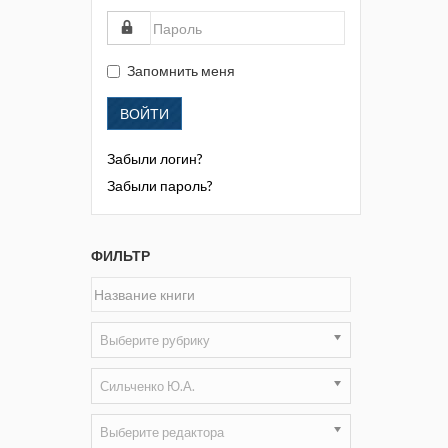
Жизнь замечательных людей
Кузбасса. Информационный
бюллетень
Запомнить меня
Информационный бюллетень
ВОЙТИ
«Охрана труда и промышленная
безопасность»
Забыли логин?
Информационный бюллетень
Забыли пароль?
Федеральной службы по
экологическому, технологическому и
атомному надзору
ФИЛЬТР
Информация и космос
Маркшейдерия и недропользование
Выберите рубрику
Маркшейдерский вестник
Сильченко Ю.А.
Медицина катастроф
Выберите редактора
Минеральные ресурсы России