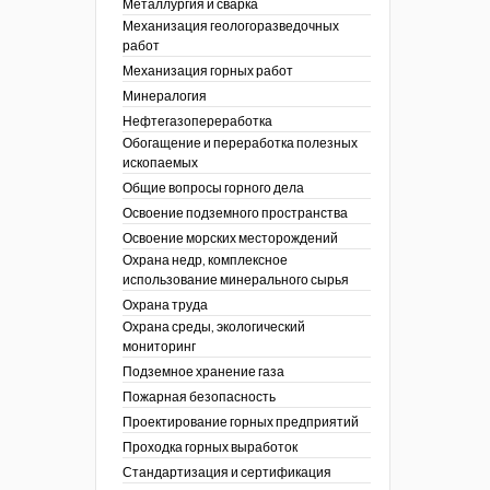
Металлургия и сварка
Механизация геологоразведочных
работ
Механизация горных работ
Минералогия
Нефтегазопереработка
Обогащение и переработка полезных
ископаемых
Общие вопросы горного дела
Освоение подземного пространства
Освоение морских месторождений
Охрана недр, комплексное
использование минерального сырья
Охрана труда
Охрана среды, экологический
мониторинг
Подземное хранение газа
Пожарная безопасность
Проектирование горных предприятий
Проходка горных выработок
Стандартизация и сертификация