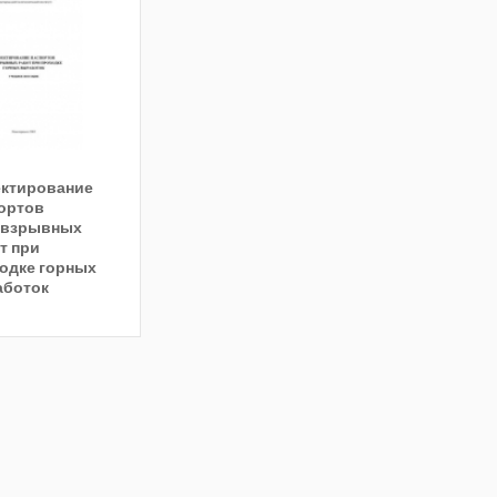
ктирование
ортов
овзрывных
т при
одке горных
аботок