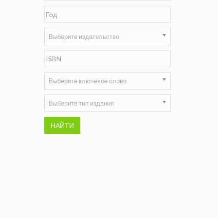
Недропользование XXI век
Нефтегазовые технологии
Выберите издательство
Нефтегазовая вертикаль
НефтьГазПраво
Выберите ключевое слово
Промышленность и безопасность
Выберите тип издания
Разведка и охрана недр
НАЙТИ
Сибирский форум
"События и люди" (газета ОАО
"СУЭК")
Стандарт качества
Сфера. Нефть и газ
Уголь