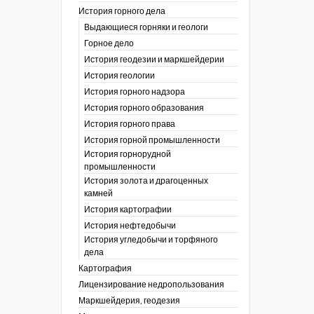
История горного дела
 гг.)
Выдающиеся горняки и геологи
ния графической
Горное дело
История геодезии и маркшейдерии
ты
История геологии
окументы
, глобальное
История горного надзора
История горного образования
ты
История горного права
окументы
История горной промышленности
ийской
История горнорудной
промышленности
бных органов по
История золота и драгоценных
дропользования
камней
адзора
История картографии
убежных стран
История нефтедобычи
История угледобычи и торфяного
дела
Картография
Лицензирование недропользования
Маркшейдерия, геодезия