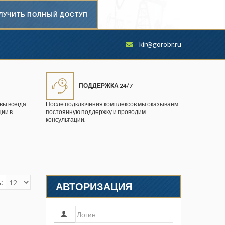
ЛУЧИТЬ ПОЛНЫЙ ДОСТУП
Безопасность труда в
kir@gorobr.ru
промышленности
Вестник научного центра по
безопасности работ в угольной
ПОДДЕРЖКА 24/7
промышленности
вы всегда
После подключения комплексов мы оказываем
ии в
постоянную поддержку и проводим
Горная промышленность
консультации.
Горное дело
Горный журнал
Горный кодекс
:
АВТОРИЗАЦИЯ
Геопрофи
Горнопромышленные ведомости