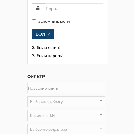
Жизнь замечательных людей
Кузбасса. Информационный
бюллетень
Запомнить меня
Информационный бюллетень
ВОЙТИ
«Охрана труда и промышленная
безопасность»
Забыли логин?
Информационный бюллетень
Забыли пароль?
Федеральной службы по
экологическому, технологическому и
атомному надзору
ФИЛЬТР
Информация и космос
Маркшейдерия и недропользование
Выберите рубрику
Маркшейдерский вестник
Васильев В.И.
Медицина катастроф
Выберите редактора
Минеральные ресурсы России