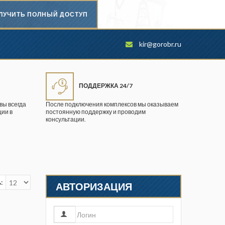
ЛУЧИТЬ ПОЛНЫЙ ДОСТУП
Безопасность труда в
kir@gorobr.ru
промышленности
Вестник научного центра по
безопасности работ в угольной
ПОДДЕРЖКА 24/7
промышленности
вы всегда
После подключения комплексов мы оказываем
ии в
постоянную поддержку и проводим
Горная промышленность
консультации.
Горное дело
Горный журнал
Горный кодекс
:
АВТОРИЗАЦИЯ
Геопрофи
Горнопромышленные ведомости