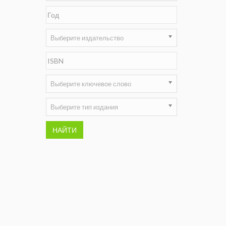
Недропользование XXI век
Нефтегазовые технологии
Выберите издательство
Нефтегазовая вертикаль
НефтьГазПраво
Выберите ключевое слово
Промышленность и безопасность
Выберите тип издания
Разведка и охрана недр
НАЙТИ
Сибирский форум
"События и люди" (газета ОАО
"СУЭК")
Стандарт качества
Сфера. Нефть и газ
Уголь