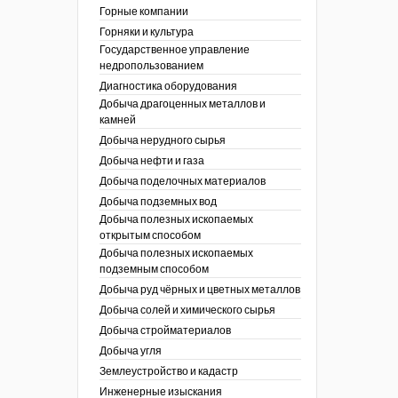
ы России
Горные компании
I век
кументы
Горняки и культура
ных работ
огии
Государственное управление
ы
аль
недропользованием
в
Диагностика оборудования
Добыча драгоценных металлов и
езопасность
камней
ы
др
Добыча нерудного сырья
кументы
Добыча нефти и газа
х выработок, меры
зета ОАО "СУЭК")
Добыча поделочных материалов
сные зоны
ы
Добыча подземных вод
Добыча полезных ископаемых
кументы
открытым способом
боты
Добыча полезных ископаемых
ы
подземным способом
кументы
едача и
Добыча руд чёрных и цветных металлов
ные ископаемые
Добыча солей и химического сырья
 сырье
Добыча стройматериалов
Добыча угля
ты
Землеустройство и кадастр
окументы
Инженерные изыскания
отвода земель