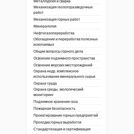
Металлургия и сварка
Механизация геологоразведочных
работ
Механизация горных работ
Минералогия
Нефтегазопереработка
Обогащение и переработка полезных
ископаемых
Общие вопросы горного дела
Освоение подземного пространства
Освоение морских месторождений
Охрана недр, комплексное
использование минерального сырья
Охрана труда
Охрана среды, экологический
мониторинг
Подземное хранение газа
Пожарная безопасность
Проектирование горных предприятий
Проходка горных выработок
Стандартизация и сертификация