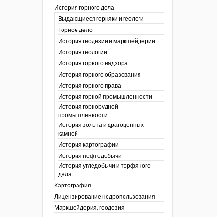
История горного дела
 гг.)
Выдающиеся горняки и геологи
ния графической
Горное дело
История геодезии и маркшейдерии
ты
История геологии
окументы
, глобальное
История горного надзора
История горного образования
ты
История горного права
окументы
История горной промышленности
ийской
История горнорудной
промышленности
бных органов по
История золота и драгоценных
дропользования
камней
адзора
История картографии
убежных стран
История нефтедобычи
История угледобычи и торфяного
дела
Картография
Лицензирование недропользования
Маркшейдерия, геодезия