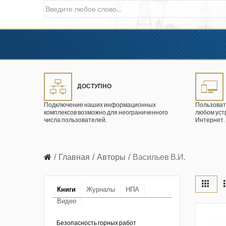
ДОСТУПНО
Подключение наших информационных
Пользоват
комплексов возможно для неограниченного
любом уст
числа пользователей.
Интернет.
Главная
Авторы
Васильев В.И.
Книги
Журналы
НПА
Видео
в промышленности
ции. 2026 год
Безопасность горных работ