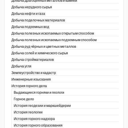
Добыча драгоценных металлов и камней
Добыча нерудного сырья
Уголь Кузбасса
Добыча нефти и газа
Добыча поделочных материалов
Химагрегаты
Добыча подземных вод
Электроэнергия. Передача и
Добыча полезных ископаемых открытым способом
распределение
Добыча полезных ископаемых подземным способом
Добыча руд чёрных и цветных металлов
Coal People Magazine
Добыча солей и химического сырья
Добыча стройматериалов
PWC
Добыча угля
Землеустройство и кадастр
г.)
Инженерные изыскания
История горного дела
Выдающиеся горняки и геологи
Горное дело
История геодезии и маркшейдерии
История геологии
История горного надзора
ганов
История горного образования