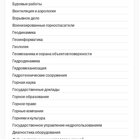
Буровые работы
Недропользование XXI век
Вентиляция и аэрология
Взрывное дело
Нефтегазовые технологии
Военизированные горноспасатели
Геодинамика
Нефтегазовая вертикаль
Геоинформатика
ов,
Геология
НефтьГазПраво
ая
Геомеханика и охрана объектов поверхности
Промышленность и безопасность
Гидродинамика
Гидромеханизация
Разведка и охрана недр
Гидротехнические сооружения
Горная наука
Сибирский форум
Государственные доклады
"События и люди" (газета ОАО
Горное образование
"СУЭК")
Горное право
Горные компании
Стандарт качества
Горняки и культура
Государственное управление недропользованием
Сфера. Нефть и газ
Диагностика оборудования
Уголь