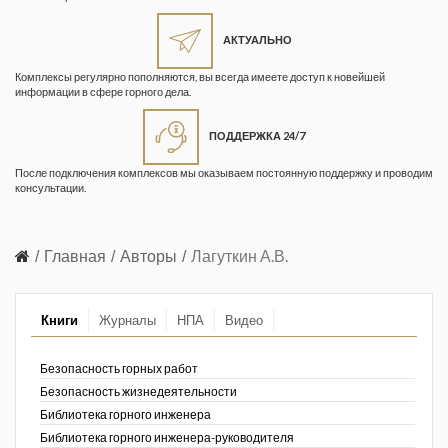
Жизнь замечательных людей
Кузбасса. Информационный
АКТУАЛЬНО
бюллетень
Комплексы регулярно пополняются, вы всегда имеете доступ к новейшей
информации в сфере горного дела.
Информационный бюллетень
«Охрана труда и промышленная
ПОДДЕРЖКА 24/7
безопасность»
После подключения комплексов мы оказываем постоянную поддержку и проводим
Информационный бюллетень
консультации.
Федеральной службы по
экологическому, технологическому и
атомному надзору
Главная
Авторы
Лагуткин А.В.
Информация и космос
Книги
Журналы
НПА
Видео
Маркшейдерия и недропользование
Маркшейдерский вестник
Безопасность горных работ
Безопасность жизнедеятельности
Медицина катастроф
Библиотека горного инженера
Библиотека горного инженера-руководителя
Минеральные ресурсы России