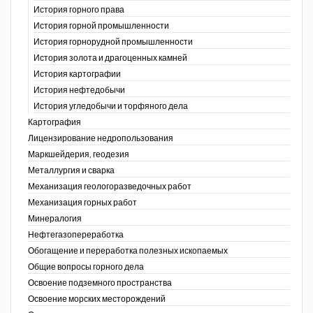
История горного права
История горной промышленности
История горнорудной промышленности
История золота и драгоценных камней
История картографии
История нефтедобычи
История угледобычи и торфяного дела
Картография
Лицензирование недропользования
Маркшейдерия, геодезия
Металлургия и сварка
Механизация геологоразведочных работ
Механизация горных работ
Минералогия
Нефтегазопереработка
Обогащение и переработка полезных ископаемых
Общие вопросы горного дела
Освоение подземного пространства
Освоение морских месторождений