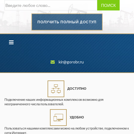
ПОИСК
ПОЛУЧИТЬ ПОЛНЫЙ ДОСТУП
Безопасность труда в
промышленности
Вестник научного центра по
безопасности работ в угольной
промышленности
kir@gorobr.ru
Горная промышленность
Горное дело
ДОСТУПНО
Горный журнал
Подключение наших информационных комплексов возможно для
Горный кодекс
неограниченного числа пользователей.
Геопрофи
УДОБНО
Горнопромышленные ведомости
Пользоваться нашими комплексами можно на любом устройстве, подключенном к
сети Интернет.