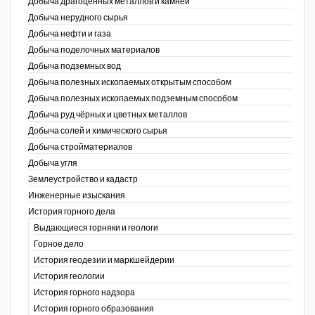
Добыча драгоценных металлов и камней
Добыча нерудного сырья
Уголь Кузбасса
Добыча нефти и газа
Добыча поделочных материалов
Химагрегаты
Добыча подземных вод
Электроэнергия. Передача и
Добыча полезных ископаемых открытым способом
распределение
Добыча полезных ископаемых подземным способом
Добыча руд чёрных и цветных металлов
Coal People Magazine
Добыча солей и химического сырья
Добыча стройматериалов
PWC
Добыча угля
Землеустройство и кадастр
г.)
Инженерные изыскания
История горного дела
Выдающиеся горняки и геологи
Горное дело
История геодезии и маркшейдерии
История геологии
История горного надзора
ганов
История горного образования