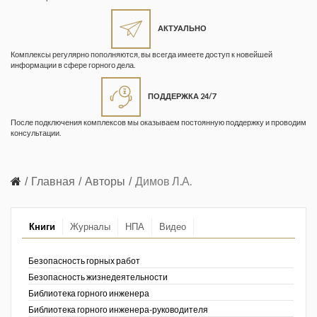
Жизнь замечательных людей
Кузбасса. Информационный
АКТУАЛЬНО
бюллетень
Комплексы регулярно пополняются, вы всегда имеете доступ к новейшей
информации в сфере горного дела.
Информационный бюллетень
«Охрана труда и промышленная
ПОДДЕРЖКА 24/7
безопасность»
После подключения комплексов мы оказываем постоянную поддержку и проводим
Информационный бюллетень
консультации.
Федеральной службы по
экологическому, технологическому и
атомному надзору
Главная
Авторы
Димов Л.А.
Информация и космос
Книги
Журналы
НПА
Видео
Маркшейдерия и недропользование
Маркшейдерский вестник
Безопасность горных работ
Безопасность жизнедеятельности
Медицина катастроф
Библиотека горного инженера
Библиотека горного инженера-руководителя
Минеральные ресурсы России