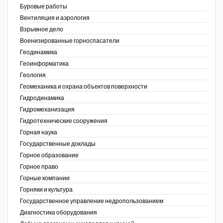
Буровые работы
Недропользование XXI век
Вентиляция и аэрология
Взрывное дело
Нефтегазовые технологии
Военизированные горноспасатели
Геодинамика
Нефтегазовая вертикаль
Геоинформатика
ов,
Геология
НефтьГазПраво
ая
Геомеханика и охрана объектов поверхности
Промышленность и безопасность
Гидродинамика
Гидромеханизация
Разведка и охрана недр
Гидротехнические сооружения
Горная наука
Сибирский форум
Государственные доклады
"События и люди" (газета ОАО
Горное образование
"СУЭК")
Горное право
Горные компании
Стандарт качества
Горняки и культура
Государственное управление недропользованием
Сфера. Нефть и газ
Диагностика оборудования
Уголь