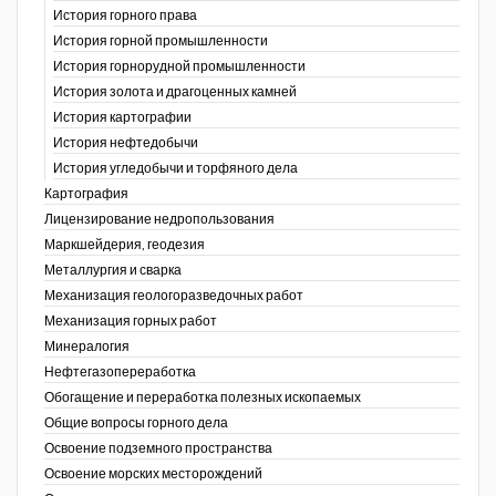
История горного права
История горной промышленности
История горнорудной промышленности
История золота и драгоценных камней
История картографии
История нефтедобычи
История угледобычи и торфяного дела
Картография
Лицензирование недропользования
Маркшейдерия, геодезия
Металлургия и сварка
Механизация геологоразведочных работ
Механизация горных работ
Минералогия
Нефтегазопереработка
Обогащение и переработка полезных ископаемых
Общие вопросы горного дела
Освоение подземного пространства
Освоение морских месторождений