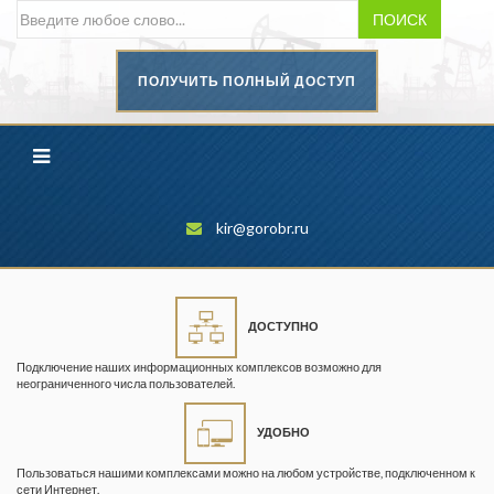
ПОИСК
ПОЛУЧИТЬ ПОЛНЫЙ ДОСТУП
Безопасность труда в
промышленности
Вестник научного центра по
безопасности работ в угольной
промышленности
kir@gorobr.ru
Горная промышленность
Горное дело
ДОСТУПНО
Горный журнал
Подключение наших информационных комплексов возможно для
Горный кодекс
неограниченного числа пользователей.
Геопрофи
УДОБНО
Горнопромышленные ведомости
Пользоваться нашими комплексами можно на любом устройстве, подключенном к
сети Интернет.