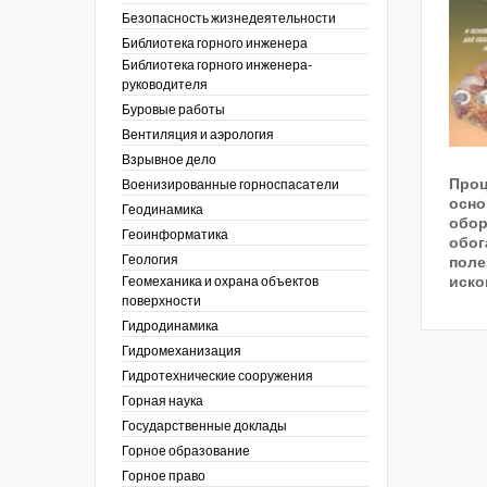
тра по
ы
ции. 2025 год
Безопасность жизнедеятельности
 угольной
кументы
ции. 2024 год
Библиотека горного инженера
зор и контроль в
Библиотека горного инженера-
ции. 2023 год
сть
руководителя
ции. 2022 год
Буровые работы
ы
ора. Ноябрь 2022
Вентиляция и аэрология
пасность
ции. 2021 год
ы
Взрывное дело
ора. Февраль
Проц
х работ
Военизированные горноспасатели
осно
ведомости
ы
ции. 2020 год
Геодинамика
обор
 людей Кузбасса.
 полезным
ора. Декабрь
Геоинформатика
обог
ллетень
Геология
поле
летень «Охрана
 устойчивости
фере
иско
Геомеханика и охрана объектов
я безопасность»
еров, разрезов и
поверхности
вой сфере
ллетень
Гидродинамика
ты
по
тупления
ологическому и
Гидромеханизация
ы
Гидротехнические сооружения
нарушений
ния
Горная наука
ропользование
е разработки
Государственные доклады
ник
Горное образование
сторождений
Горное право