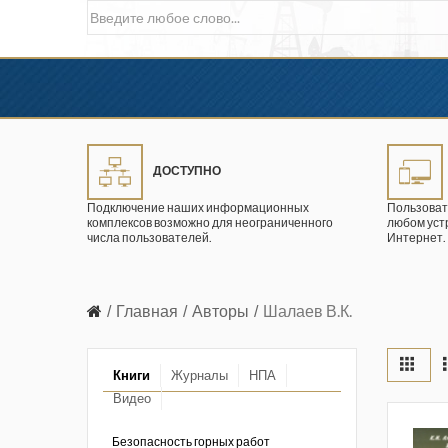
ДОСТУПНО
Подключение наших информационных
Пользоват
комплексов возможно для неограниченного
любом уст
числа пользователей.
Интернет.
Главная
Авторы
Шалаев В.К.
Книги
Журналы
НПА
Видео
в промышленности
ции. 2026 год
Безопасность горных работ