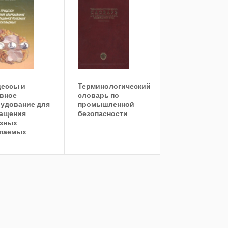
ессы и
Терминологический
вное
словарь по
удование для
промышленной
ащения
безопасности
зных
паемых