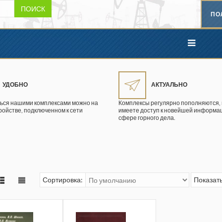
ПОИСК
ПО
УДОБНО
АКТУАЛЬНО
ься нашими комплексами можно на
Комплексы регулярно пополняются, 
ройстве, подключенном к сети
имеете доступ к новейшей информац
сфере горного дела.
Сортировка:
Показать