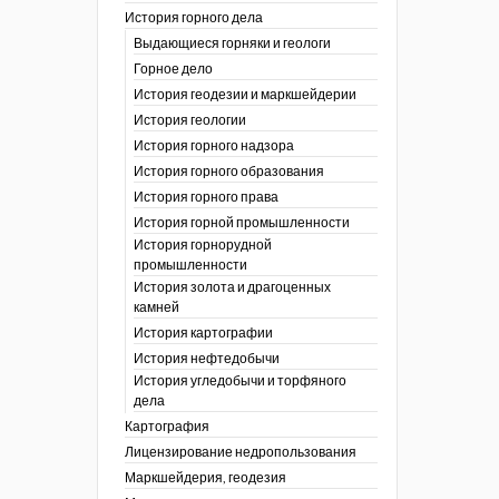
История горного дела
 гг.)
Выдающиеся горняки и геологи
ния графической
Горное дело
История геодезии и маркшейдерии
ты
История геологии
окументы
, глобальное
История горного надзора
История горного образования
ты
История горного права
окументы
История горной промышленности
ийской
История горнорудной
промышленности
бных органов по
История золота и драгоценных
дропользования
камней
адзора
История картографии
убежных стран
История нефтедобычи
История угледобычи и торфяного
дела
Картография
Лицензирование недропользования
Маркшейдерия, геодезия