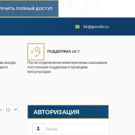
ЛУЧИТЬ ПОЛНЫЙ ДОСТУП
Безопасность труда в
kir@gorobr.ru
промышленности
Вестник научного центра по
безопасности работ в угольной
ПОДДЕРЖКА 24/7
промышленности
вы всегда
После подключения комплексов мы оказываем
ии в
постоянную поддержку и проводим
Горная промышленность
консультации.
Горное дело
Горный журнал
Горный кодекс
:
АВТОРИЗАЦИЯ
Геопрофи
Горнопромышленные ведомости