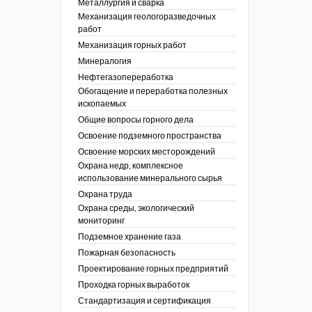
Металлургия и сварка
Механизация геологоразведочных
работ
Механизация горных работ
Минералогия
Нефтегазопереработка
Обогащение и переработка полезных
ископаемых
Общие вопросы горного дела
Освоение подземного пространства
Освоение морских месторождений
Охрана недр, комплексное
использование минерального сырья
Охрана труда
Охрана среды, экологический
мониторинг
Подземное хранение газа
Пожарная безопасность
Проектирование горных предприятий
Проходка горных выработок
Стандартизация и сертификация