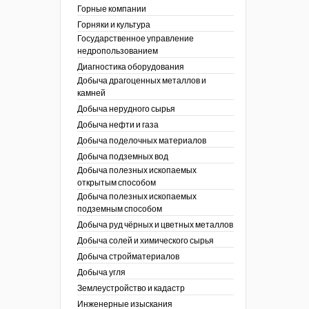
ы России
Горные компании
I век
кументы
Горняки и культура
ных работ
огии
Государственное управление
ы
аль
недропользованием
в
Диагностика оборудования
Добыча драгоценных металлов и
езопасность
камней
ы
др
Добыча нерудного сырья
кументы
Добыча нефти и газа
х выработок, меры
зета ОАО "СУЭК")
Добыча поделочных материалов
сные зоны
ы
Добыча подземных вод
Добыча полезных ископаемых
кументы
открытым способом
боты
Добыча полезных ископаемых
ы
подземным способом
кументы
едача и
Добыча руд чёрных и цветных металлов
ные ископаемые
Добыча солей и химического сырья
 сырье
Добыча стройматериалов
Добыча угля
ты
Землеустройство и кадастр
окументы
Инженерные изыскания
отвода земель