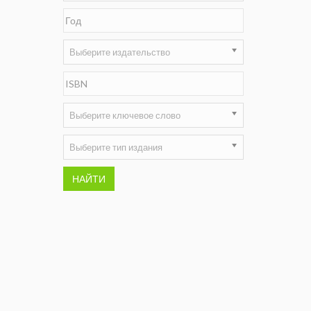
Недропользование XXI век
Нефтегазовые технологии
Выберите издательство
Нефтегазовая вертикаль
НефтьГазПраво
Выберите ключевое слово
Промышленность и безопасность
Выберите тип издания
Разведка и охрана недр
НАЙТИ
Сибирский форум
"События и люди" (газета ОАО
"СУЭК")
Стандарт качества
Сфера. Нефть и газ
Уголь