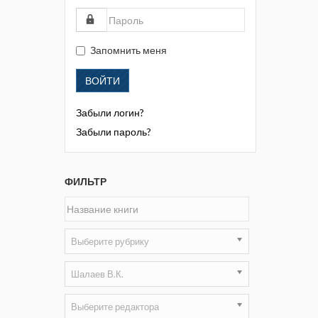
Жизнь замечательных людей
Кузбасса. Информационный
бюллетень
Запомнить меня
Информационный бюллетень
ВОЙТИ
«Охрана труда и промышленная
безопасность»
Забыли логин?
Информационный бюллетень
Забыли пароль?
Федеральной службы по
экологическому, технологическому и
атомному надзору
ФИЛЬТР
Информация и космос
Маркшейдерия и недропользование
Выберите рубрику
Маркшейдерский вестник
Шалаев В.К.
Медицина катастроф
Выберите редактора
Минеральные ресурсы России