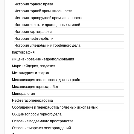
История горного права
История горной промышленности
История горнорудной промышленности
История золота и драгоценных камней
История картографии
История нефтедобычи
История угледобычи и торфяного дела
Картография
Лицензирование недропользования
Маркшейдерия, геодезия
Металлургия и сварка
Механизация геологоразведочных работ
Механизация горных работ
Минералогия
Нефтегазопереработка
Обогащение и переработка полезных ископаемых
Общие вопросы горного дела
Освоение подземного пространства
Освоение морских месторождений