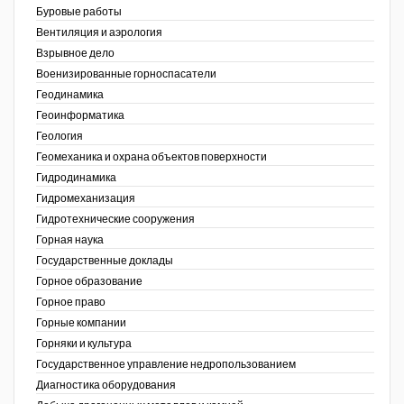
Буровые работы
Недропользование XXI век
Вентиляция и аэрология
Взрывное дело
Нефтегазовые технологии
Военизированные горноспасатели
Геодинамика
Нефтегазовая вертикаль
Геоинформатика
ов,
Геология
НефтьГазПраво
ая
Геомеханика и охрана объектов поверхности
Промышленность и безопасность
Гидродинамика
Гидромеханизация
Разведка и охрана недр
Гидротехнические сооружения
Горная наука
Сибирский форум
Государственные доклады
"События и люди" (газета ОАО
Горное образование
"СУЭК")
Горное право
Горные компании
Стандарт качества
Горняки и культура
Государственное управление недропользованием
Сфера. Нефть и газ
Диагностика оборудования
Уголь