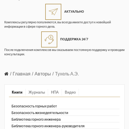
Жизнь замечательных людей
Кузбасса. Информационный
АКТУАЛЬНО
бюллетень
Комплексы регулярно пополняются, вы всегда имеете доступ к новейшей
информации в сфере горного дела.
Информационный бюллетень
«Охрана труда и промышленная
ПОДДЕРЖКА 24/7
безопасность»
После подключения комплексов мы оказываем постоянную поддержку и проводим
Информационный бюллетень
консультации.
Федеральной службы по
экологическому, технологическому и
атомному надзору
Главная
Авторы
Тухель А.Э.
Информация и космос
Книги
Журналы
НПА
Видео
Маркшейдерия и недропользование
Маркшейдерский вестник
Безопасность горных работ
Безопасность жизнедеятельности
Медицина катастроф
Библиотека горного инженера
Библиотека горного инженера-руководителя
Минеральные ресурсы России