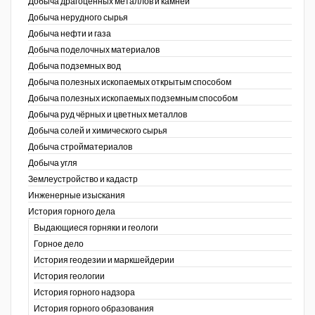
Добыча драгоценных металлов и камней
Добыча нерудного сырья
Уголь Кузбасса
Добыча нефти и газа
Добыча поделочных материалов
Химагрегаты
Добыча подземных вод
Электроэнергия. Передача и
Добыча полезных ископаемых открытым способом
распределение
Добыча полезных ископаемых подземным способом
Добыча руд чёрных и цветных металлов
Coal People Magazine
Добыча солей и химического сырья
Добыча стройматериалов
PWC
Добыча угля
Землеустройство и кадастр
г.)
Инженерные изыскания
История горного дела
Выдающиеся горняки и геологи
Горное дело
История геодезии и маркшейдерии
История геологии
История горного надзора
ганов
История горного образования