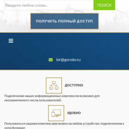
ПОИСК
ПОЛУЧИТЬ ПОЛНЫЙ ДОСТУП
Безопасность труда в
промышленности
Вестник научного центра по
безопасности работ в угольной
промышленности
kir@gorobr.ru
Горная промышленность
Горное дело
ДОСТУПНО
Горный журнал
Подключение наших информационных комплексов возможно для
Горный кодекс
неограниченного числа пользователей.
Геопрофи
УДОБНО
Горнопромышленные ведомости
Пользоваться нашими комплексами можно на любом устройстве, подключенном к
сети Интернет.