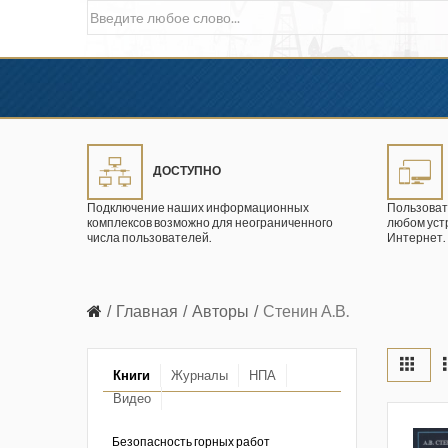
ДОСТУПНО
Подключение наших информационных
Пользоват
комплексов возможно для неограниченного
любом уст
числа пользователей.
Интернет.
Главная
Авторы
Стенин А.В.
Книги
Журналы
НПА
Видео
в промышленности
ции. 2026 год
Безопасность горных работ