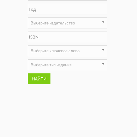
Недропользование XXI век
Нефтегазовые технологии
Выберите издательство
Нефтегазовая вертикаль
НефтьГазПраво
Выберите ключевое слово
Промышленность и безопасность
Выберите тип издания
Разведка и охрана недр
НАЙТИ
Сибирский форум
"События и люди" (газета ОАО
"СУЭК")
Стандарт качества
Сфера. Нефть и газ
Уголь