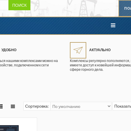
ПОИСК
ПО
УДОБНО
АКТУАЛЬНО
ься нашими комплексами можно на
Комплексы регулярно пополняются, 
ройстве, подключенном к сети
имеете доступ к новейшей информац
сфере горного дела.
Сортировка:
Показать