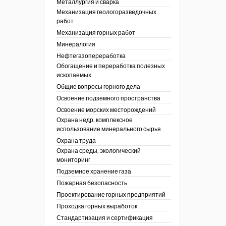
Металлургия и сварка
Механизация геологоразведочных
работ
Механизация горных работ
Минералогия
Нефтегазопереработка
Обогащение и переработка полезных
ископаемых
Общие вопросы горного дела
Освоение подземного пространства
Освоение морских месторождений
Охрана недр, комплексное
использование минерального сырья
Охрана труда
Охрана среды, экологический
мониторинг
Подземное хранение газа
Пожарная безопасность
Проектирование горных предприятий
Проходка горных выработок
Стандартизация и сертификация