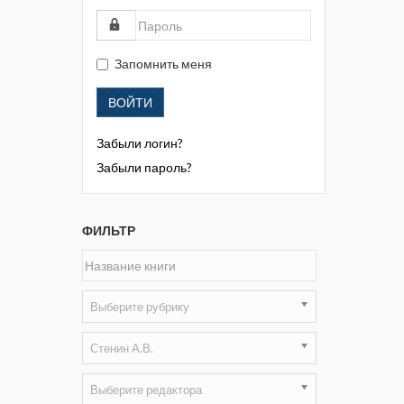
Жизнь замечательных людей
Кузбасса. Информационный
бюллетень
Запомнить меня
Информационный бюллетень
ВОЙТИ
«Охрана труда и промышленная
безопасность»
Забыли логин?
Информационный бюллетень
Забыли пароль?
Федеральной службы по
экологическому, технологическому и
атомному надзору
ФИЛЬТР
Информация и космос
Маркшейдерия и недропользование
Выберите рубрику
Маркшейдерский вестник
Стенин А.В.
Медицина катастроф
Выберите редактора
Минеральные ресурсы России