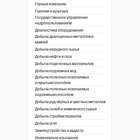
ы России
Горные компании
I век
кументы
Горняки и культура
ных работ
огии
Государственное управление
ы
аль
недропользованием
в
Диагностика оборудования
Добыча драгоценных металлов и
езопасность
камней
ы
др
Добыча нерудного сырья
кументы
Добыча нефти и газа
х выработок, меры
зета ОАО "СУЭК")
Добыча поделочных материалов
сные зоны
ы
Добыча подземных вод
Добыча полезных ископаемых
кументы
открытым способом
боты
Добыча полезных ископаемых
ы
подземным способом
кументы
едача и
Добыча руд чёрных и цветных металлов
ные ископаемые
Добыча солей и химического сырья
 сырье
Добыча стройматериалов
Добыча угля
ты
Землеустройство и кадастр
окументы
Инженерные изыскания
отвода земель