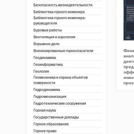
тра по
ы
ции. 2025 год
Безопасность жизнедеятельности
 угольной
кументы
ции. 2024 год
Библиотека горного инженера
зор и контроль в
Библиотека горного инженера-
ции. 2023 год
сть
руководителя
ции. 2022 год
Буровые работы
ы
ора. Ноябрь 2022
Вентиляция и аэрология
пасность
ции. 2021 год
ы
Взрывное дело
ора. Февраль
Фин
х работ
Военизированные горноспасатели
анал
ведомости
ы
ции. 2020 год
Геодинамика
деят
 людей Кузбасса.
 полезным
ора. Декабрь
Геоинформатика
пред
ллетень
Геология
эффе
летень «Охрана
 устойчивости
фере
инве
Геомеханика и охрана объектов
я безопасность»
еров, разрезов и
прое
поверхности
вой сфере
ллетень
Гидродинамика
ты
по
тупления
ологическому и
Гидромеханизация
ы
Гидротехнические сооружения
нарушений
ния
Горная наука
ропользование
е разработки
Государственные доклады
ник
Горное образование
сторождений
Горное право