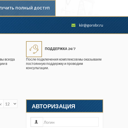
ЛУЧИТЬ ПОЛНЫЙ ДОСТУП
Безопасность труда в
kir@gorobr.ru
промышленности
Вестник научного центра по
безопасности работ в угольной
ПОДДЕРЖКА 24/7
промышленности
вы всегда
После подключения комплексов мы оказываем
ии в
постоянную поддержку и проводим
Горная промышленность
консультации.
Горное дело
Горный журнал
Горный кодекс
:
АВТОРИЗАЦИЯ
Геопрофи
Горнопромышленные ведомости