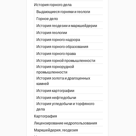
История горного дела
 гг.)
Выдающиеся горняки и геологи
ния графической
Горное дело
История геодезии и маркшейдерии
ты
История геологии
окументы
, глобальное
История горного надзора
История горного образования
ты
История горного права
окументы
История горной промышленности
ийской
История горнорудной
промышленности
бных органов по
История золота и драгоценных
дропользования
камней
адзора
История картографии
убежных стран
История нефтедобычи
История угледобычи и торфяного
дела
Картография
Лицензирование недропользования
Маркшейдерия, геодезия