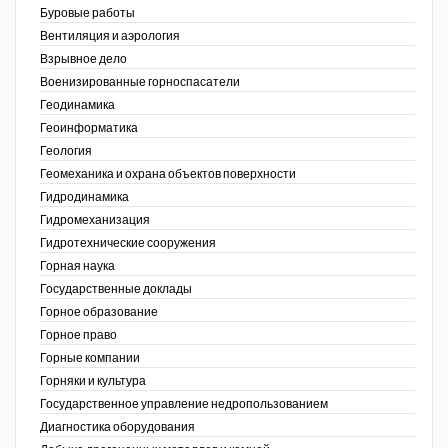
Буровые работы
Недропользование XXI век
Вентиляция и аэрология
Взрывное дело
Нефтегазовые технологии
Военизированные горноспасатели
Геодинамика
Нефтегазовая вертикаль
Геоинформатика
ов,
Геология
НефтьГазПраво
ая
Геомеханика и охрана объектов поверхности
Промышленность и безопасность
Гидродинамика
Гидромеханизация
Разведка и охрана недр
Гидротехнические сооружения
Горная наука
Сибирский форум
Государственные доклады
"События и люди" (газета ОАО
Горное образование
"СУЭК")
Горное право
Горные компании
Стандарт качества
Горняки и культура
Государственное управление недропользованием
Сфера. Нефть и газ
Диагностика оборудования
Уголь