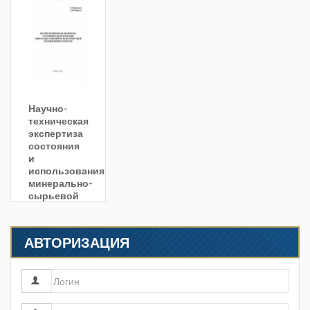
Научно-
техническая
экспертиза
состояния
и
использования
минерально-
сырьевой
базы
железорудной
промышленности
АВТОРИЗАЦИЯ
России