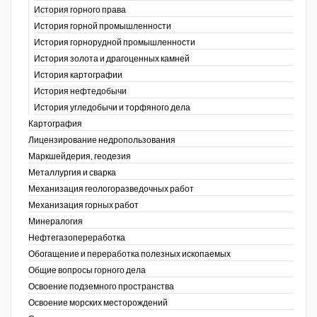
История горного права
История горной промышленности
История горнорудной промышленности
История золота и драгоценных камней
История картографии
История нефтедобычи
История угледобычи и торфяного дела
Картография
Лицензирование недропользования
Маркшейдерия, геодезия
Металлургия и сварка
Механизация геологоразведочных работ
Механизация горных работ
Минералогия
Нефтегазопереработка
Обогащение и переработка полезных ископаемых
Общие вопросы горного дела
Освоение подземного пространства
Освоение морских месторождений