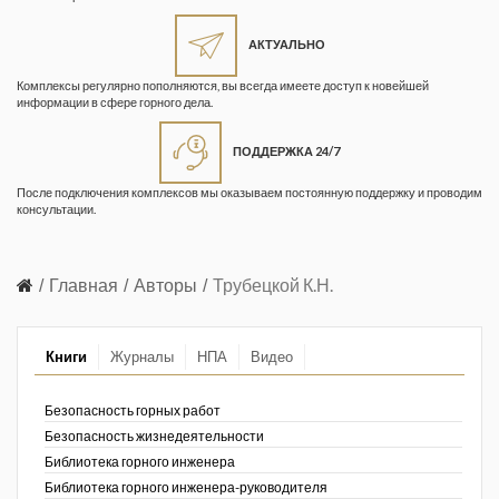
Жизнь замечательных людей
Кузбасса. Информационный
АКТУАЛЬНО
бюллетень
Комплексы регулярно пополняются, вы всегда имеете доступ к новейшей
информации в сфере горного дела.
Информационный бюллетень
«Охрана труда и промышленная
ПОДДЕРЖКА 24/7
безопасность»
После подключения комплексов мы оказываем постоянную поддержку и проводим
Информационный бюллетень
консультации.
Федеральной службы по
экологическому, технологическому и
атомному надзору
Главная
Авторы
Трубецкой К.Н.
Информация и космос
Книги
Журналы
НПА
Видео
Маркшейдерия и недропользование
Маркшейдерский вестник
Безопасность горных работ
Безопасность жизнедеятельности
Медицина катастроф
Библиотека горного инженера
Библиотека горного инженера-руководителя
Минеральные ресурсы России