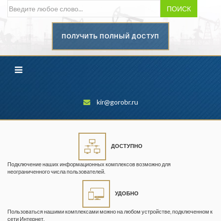
ПОИСК
ПОЛУЧИТЬ ПОЛНЫЙ ДОСТУП
Безопасность труда в
промышленности
Вестник научного центра по
безопасности работ в угольной
промышленности
kir@gorobr.ru
Горная промышленность
Горное дело
ДОСТУПНО
Горный журнал
Подключение наших информационных комплексов возможно для
Горный кодекс
неограниченного числа пользователей.
Геопрофи
УДОБНО
Горнопромышленные ведомости
Пользоваться нашими комплексами можно на любом устройстве, подключенном к
сети Интернет.