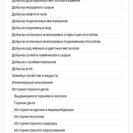
Добыча драгоценных металлов и камней
Добыча нерудного сырья
Уголь Кузбасса
Добыча нефти и газа
Добыча поделочных материалов
Химагрегаты
Добыча подземных вод
Электроэнергия. Передача и
Добыча полезных ископаемых открытым способом
распределение
Добыча полезных ископаемых подземным способом
Добыча руд чёрных и цветных металлов
Coal People Magazine
Добыча солей и химического сырья
Добыча стройматериалов
PWC
Добыча угля
Землеустройство и кадастр
г.)
Инженерные изыскания
История горного дела
Выдающиеся горняки и геологи
Горное дело
История геодезии и маркшейдерии
История геологии
История горного надзора
ганов
История горного образования