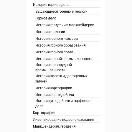
История горного дела
 гг.)
Выдающиеся горняки и геологи
ния графической
Горное дело
История геодезии и маркшейдерии
ты
История геологии
окументы
, глобальное
История горного надзора
История горного образования
ты
История горного права
окументы
История горной промышленности
ийской
История горнорудной
промышленности
бных органов по
История золота и драгоценных
дропользования
камней
адзора
История картографии
убежных стран
История нефтедобычи
История угледобычи и торфяного
дела
Картография
Лицензирование недропользования
Маркшейдерия, геодезия