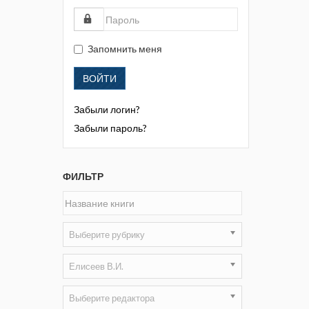
Жизнь замечательных людей
Кузбасса. Информационный
бюллетень
Запомнить меня
Информационный бюллетень
ВОЙТИ
«Охрана труда и промышленная
безопасность»
Забыли логин?
Информационный бюллетень
Забыли пароль?
Федеральной службы по
экологическому, технологическому и
атомному надзору
ФИЛЬТР
Информация и космос
Маркшейдерия и недропользование
Выберите рубрику
Маркшейдерский вестник
Елисеев В.И.
Медицина катастроф
Выберите редактора
Минеральные ресурсы России