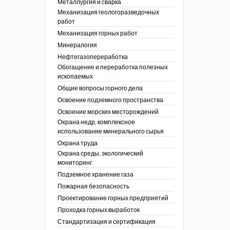
Металлургия и сварка
Механизация геологоразведочных
работ
Механизация горных работ
Минералогия
Нефтегазопереработка
Обогащение и переработка полезных
ископаемых
Общие вопросы горного дела
Освоение подземного пространства
Освоение морских месторождений
Охрана недр, комплексное
использование минерального сырья
Охрана труда
Охрана среды, экологический
мониторинг
Подземное хранение газа
Пожарная безопасность
Проектирование горных предприятий
Проходка горных выработок
Стандартизация и сертификация