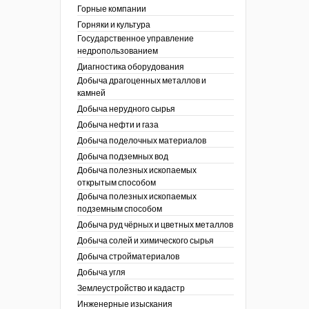
ы России
Горные компании
I век
кументы
Горняки и культура
ных работ
огии
Государственное управление
ы
аль
недропользованием
в
Диагностика оборудования
Добыча драгоценных металлов и
езопасность
камней
ы
др
Добыча нерудного сырья
кументы
Добыча нефти и газа
х выработок, меры
зета ОАО "СУЭК")
Добыча поделочных материалов
сные зоны
ы
Добыча подземных вод
Добыча полезных ископаемых
кументы
открытым способом
боты
Добыча полезных ископаемых
ы
подземным способом
кументы
едача и
Добыча руд чёрных и цветных металлов
ные ископаемые
Добыча солей и химического сырья
 сырье
Добыча стройматериалов
Добыча угля
ты
Землеустройство и кадастр
окументы
Инженерные изыскания
отвода земель