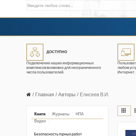
ДОСТУПНО
Подключение наших информационных
Пользоват
комплексов возможно для неограниченного
любом уст
числа пользователей.
Интернет.
Главная
Авторы
Елисеев В.И.
Книги
Журналы
НПА
Видео
в промышленности
ции. 2026 год
Безопасность горных работ