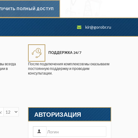
ЛУЧИТЬ ПОЛНЫЙ ДОСТУП
Безопасность труда в
kir@gorobr.ru
промышленности
Вестник научного центра по
безопасности работ в угольной
ПОДДЕРЖКА 24/7
промышленности
вы всегда
После подключения комплексов мы оказываем
ии в
постоянную поддержку и проводим
Горная промышленность
консультации.
Горное дело
Горный журнал
Горный кодекс
:
АВТОРИЗАЦИЯ
Геопрофи
Горнопромышленные ведомости