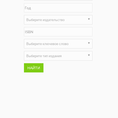
Недропользование XXI век
Нефтегазовые технологии
Выберите издательство
Нефтегазовая вертикаль
НефтьГазПраво
Выберите ключевое слово
Промышленность и безопасность
Выберите тип издания
Разведка и охрана недр
НАЙТИ
Сибирский форум
"События и люди" (газета ОАО
"СУЭК")
Стандарт качества
Сфера. Нефть и газ
Уголь