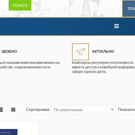
ПОИСК
ПО
УДОБНО
АКТУАЛЬНО
ься нашими комплексами можно на
Комплексы регулярно пополняются, 
ройстве, подключенном к сети
имеете доступ к новейшей информац
сфере горного дела.
Сортировка:
Показать