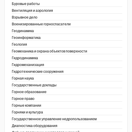
Буровые работы
Недропользование XXI век
Вентиляция и аэрология
Взрывное дело
Нефтегазовые технологии
Военизированные горноспасатели
Геодинамика
Нефтегазовая вертикаль
Геоинформатика
ов,
Геология
НефтьГазПраво
ая
Геомеханика и охрана объектов поверхности
Промышленность и безопасность
Гидродинамика
Гидромеханизация
Разведка и охрана недр
Гидротехнические сооружения
Горная наука
Сибирский форум
Государственные доклады
"События и люди" (газета ОАО
Горное образование
"СУЭК")
Горное право
Горные компании
Стандарт качества
Горняки и культура
Государственное управление недропользованием
Сфера. Нефть и газ
Диагностика оборудования
Уголь