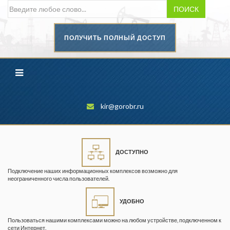
ПОИСК
ПОЛУЧИТЬ ПОЛНЫЙ ДОСТУП
Безопасность труда в
промышленности
Вестник научного центра по
безопасности работ в угольной
промышленности
kir@gorobr.ru
Горная промышленность
Горное дело
ДОСТУПНО
Горный журнал
Подключение наших информационных комплексов возможно для
Горный кодекс
неограниченного числа пользователей.
Геопрофи
УДОБНО
Горнопромышленные ведомости
Пользоваться нашими комплексами можно на любом устройстве, подключенном к
сети Интернет.