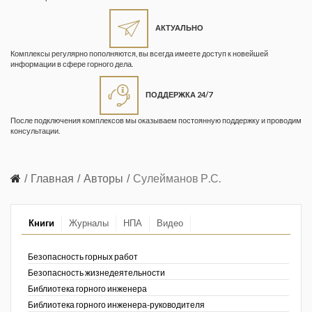
Жизнь замечательных людей
Кузбасса. Информационный
АКТУАЛЬНО
бюллетень
Комплексы регулярно пополняются, вы всегда имеете доступ к новейшей
информации в сфере горного дела.
Информационный бюллетень
«Охрана труда и промышленная
ПОДДЕРЖКА 24/7
безопасность»
После подключения комплексов мы оказываем постоянную поддержку и проводим
Информационный бюллетень
консультации.
Федеральной службы по
экологическому, технологическому и
атомному надзору
Главная
Авторы
Сулейманов Р.С.
Информация и космос
Книги
Журналы
НПА
Видео
Маркшейдерия и недропользование
Маркшейдерский вестник
Безопасность горных работ
Безопасность жизнедеятельности
Медицина катастроф
Библиотека горного инженера
Библиотека горного инженера-руководителя
Минеральные ресурсы России