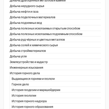
Добыча драгоценных металлов и камней
Добыча нерудного сырья
Уголь Кузбасса
Добыча нефти и газа
Добыча поделочных материалов
Химагрегаты
Добыча подземных вод
Электроэнергия. Передача и
Добыча полезных ископаемых открытым способом
распределение
Добыча полезных ископаемых подземным способом
Добыча руд чёрных и цветных металлов
Coal People Magazine
Добыча солей и химического сырья
Добыча стройматериалов
PWC
Добыча угля
Землеустройство и кадастр
г.)
Инженерные изыскания
История горного дела
Выдающиеся горняки и геологи
Горное дело
История геодезии и маркшейдерии
История геологии
История горного надзора
ганов
История горного образования