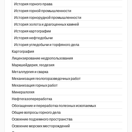
История горного права
История горной промышленности
История горнорудной промышленности
История золота и драгоценных камней
История картографии
История нефтедобычи
История угледобычи и торфяного дела
Картография
Лицензирование недропользования
Маркшейдерия, геодезия
Металлургия и сварка
Механизация геологоразведочных работ
Механизация горных работ
Минералогия
Нефтегазопереработка
Обогащение и переработка полезных ископаемых
Общие вопросы горного дела
Освоение подземного пространства
Освоение морских месторождений