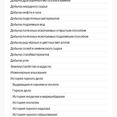
Добыча драгоценных металлов и камней
Добыча нерудного сырья
Уголь Кузбасса
Добыча нефти и газа
Добыча поделочных материалов
Химагрегаты
Добыча подземных вод
Электроэнергия. Передача и
Добыча полезных ископаемых открытым способом
распределение
Добыча полезных ископаемых подземным способом
Добыча руд чёрных и цветных металлов
Coal People Magazine
Добыча солей и химического сырья
Добыча стройматериалов
PWC
Добыча угля
Землеустройство и кадастр
г.)
Инженерные изыскания
История горного дела
Выдающиеся горняки и геологи
Горное дело
История геодезии и маркшейдерии
История геологии
История горного надзора
ганов
История горного образования