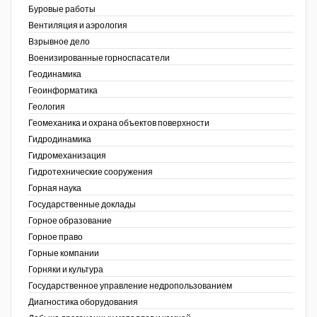
Буровые работы
Недропользование XXI век
Вентиляция и аэрология
Взрывное дело
Нефтегазовые технологии
Военизированные горноспасатели
Геодинамика
Нефтегазовая вертикаль
Геоинформатика
ов,
Геология
НефтьГазПраво
ая
Геомеханика и охрана объектов поверхности
Промышленность и безопасность
Гидродинамика
Гидромеханизация
Разведка и охрана недр
Гидротехнические сооружения
Горная наука
Сибирский форум
Государственные доклады
"События и люди" (газета ОАО
Горное образование
"СУЭК")
Горное право
Горные компании
Стандарт качества
Горняки и культура
Государственное управление недропользованием
Сфера. Нефть и газ
Диагностика оборудования
Уголь