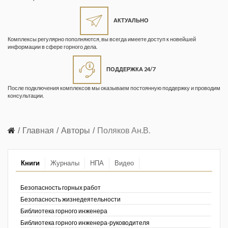
Жизнь замечательных людей
Кузбасса. Информационный
АКТУАЛЬНО
бюллетень
Комплексы регулярно пополняются, вы всегда имеете доступ к новейшей
информации в сфере горного дела.
Информационный бюллетень
«Охрана труда и промышленная
ПОДДЕРЖКА 24/7
безопасность»
После подключения комплексов мы оказываем постоянную поддержку и проводим
Информационный бюллетень
консультации.
Федеральной службы по
экологическому, технологическому и
атомному надзору
Главная
Авторы
Поляков Ан.В.
Информация и космос
Книги
Журналы
НПА
Видео
Маркшейдерия и недропользование
Маркшейдерский вестник
Безопасность горных работ
Безопасность жизнедеятельности
Медицина катастроф
Библиотека горного инженера
Библиотека горного инженера-руководителя
Минеральные ресурсы России