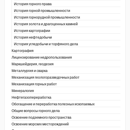
История горного права
История горной промышленности
История горнорудной промышленности
История золота и драгоценных камней
История картографии
История нефтедобычи
История угледобычи и торфяного дела
Картография
Лицензирование недропользования
Маркшейдерия, геодезия
Металлургия и сварка
Механизация геологоразведочных работ
Механизация горных работ
Минералогия
Нефтегазопереработка
Обогащение и переработка полезных ископаемых
Общие вопросы горного дела
Освоение подземного пространства
Освоение морских месторождений