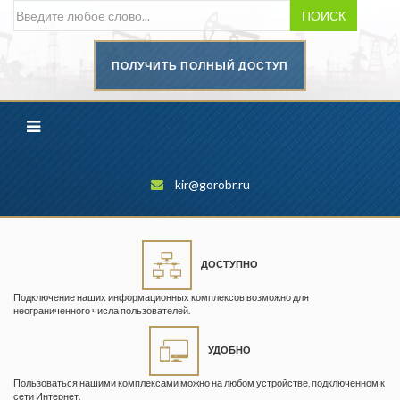
ПОИСК
ПОЛУЧИТЬ ПОЛНЫЙ ДОСТУП
Безопасность труда в
промышленности
Вестник научного центра по
безопасности работ в угольной
промышленности
kir@gorobr.ru
Горная промышленность
Горное дело
ДОСТУПНО
Горный журнал
Подключение наших информационных комплексов возможно для
Горный кодекс
неограниченного числа пользователей.
Геопрофи
УДОБНО
Горнопромышленные ведомости
Пользоваться нашими комплексами можно на любом устройстве, подключенном к
сети Интернет.