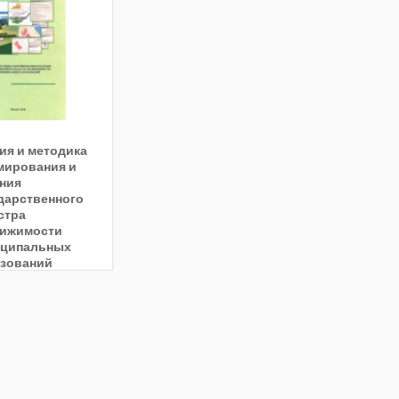
ия и методика
ирования и
ния
дарственного
стра
ижимости
иципальных
зований