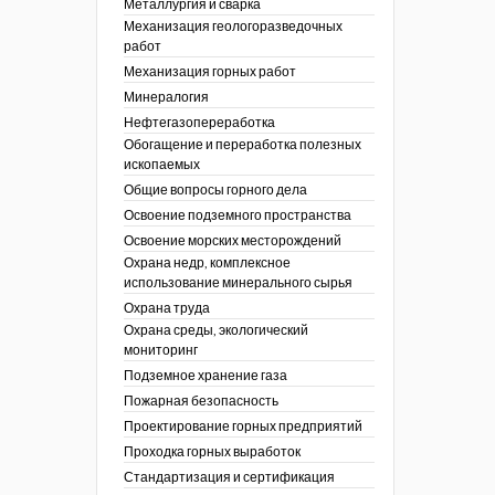
Металлургия и сварка
Механизация геологоразведочных
работ
Механизация горных работ
Минералогия
Нефтегазопереработка
Обогащение и переработка полезных
ископаемых
Общие вопросы горного дела
Освоение подземного пространства
Освоение морских месторождений
Охрана недр, комплексное
использование минерального сырья
Охрана труда
Охрана среды, экологический
мониторинг
Подземное хранение газа
Пожарная безопасность
Проектирование горных предприятий
Проходка горных выработок
Стандартизация и сертификация