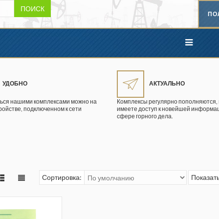
ПОИСК
ПО
УДОБНО
АКТУАЛЬНО
ься нашими комплексами можно на
Комплексы регулярно пополняются, 
ройстве, подключенном к сети
имеете доступ к новейшей информац
сфере горного дела.
Сортировка:
Показать