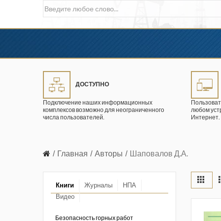
ДОСТУПНО
Подключение наших информационных
Пользоват
комплексов возможно для неограниченного
любом уст
числа пользователей.
Интернет.
Главная
Авторы
Шаповалов Д.А.
Книги
Журналы
НПА
Видео
в промышленности
ции. 2026 год
Безопасность горных работ