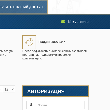
ЛУЧИТЬ ПОЛНЫЙ ДОСТУП
Безопасность труда в
kir@gorobr.ru
промышленности
Вестник научного центра по
безопасности работ в угольной
ПОДДЕРЖКА 24/7
промышленности
вы всегда
После подключения комплексов мы оказываем
ии в
постоянную поддержку и проводим
Горная промышленность
консультации.
Горное дело
Горный журнал
Горный кодекс
:
АВТОРИЗАЦИЯ
Геопрофи
Горнопромышленные ведомости