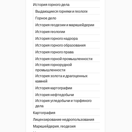
История горного дела
 гг.)
Выдающиеся горняки и геологи
ния графической
Горное дело
История геодезии и маркшейдерии
ты
История геологии
окументы
, глобальное
История горного надзора
История горного образования
ты
История горного права
окументы
История горной промышленности
ийской
История горнорудной
промышленности
бных органов по
История золота и драгоценных
дропользования
камней
адзора
История картографии
убежных стран
История нефтедобычи
История угледобычи и торфяного
дела
Картография
Лицензирование недропользования
Маркшейдерия, геодезия