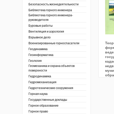
тра по
ы
ции. 2025 год
Безопасность жизнедеятельности
 угольной
кументы
ции. 2024 год
Библиотека горного инженера
зор и контроль в
Библиотека горного инженера-
ции. 2023 год
сть
руководителя
ции. 2022 год
Буровые работы
ы
ора. Ноябрь 2022
Вентиляция и аэрология
пасность
ции. 2021 год
ы
Взрывное дело
ора. Февраль
Теор
х работ
Военизированные горноспасатели
форм
ведомости
ы
ции. 2020 год
Геодинамика
веде
 людей Кузбасса.
 полезным
ора. Декабрь
Геоинформатика
госу
ллетень
Геология
када
летень «Охрана
 устойчивости
фере
недв
Геомеханика и охрана объектов
я безопасность»
еров, разрезов и
мун
поверхности
вой сфере
ллетень
обра
Гидродинамика
ты
по
тупления
ологическому и
Гидромеханизация
ы
Гидротехнические сооружения
нарушений
ния
Горная наука
ропользование
е разработки
Государственные доклады
ник
Горное образование
сторождений
Горное право