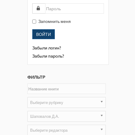
Жизнь замечательных людей
Кузбасса. Информационный
бюллетень
Запомнить меня
Информационный бюллетень
ВОЙТИ
«Охрана труда и промышленная
безопасность»
Забыли логин?
Информационный бюллетень
Забыли пароль?
Федеральной службы по
экологическому, технологическому и
атомному надзору
ФИЛЬТР
Информация и космос
Маркшейдерия и недропользование
Выберите рубрику
Маркшейдерский вестник
Шаповалов Д.А.
Медицина катастроф
Выберите редактора
Минеральные ресурсы России