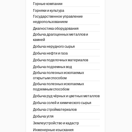
ы России
Горные компании
I век
кументы
Горняки и культура
ных работ
огии
Государственное управление
ы
аль
недропользованием
в
Диагностика оборудования
Добыча драгоценных металлов и
езопасность
камней
ы
др
Добыча нерудного сырья
кументы
Добыча нефти и газа
х выработок, меры
зета ОАО "СУЭК")
Добыча поделочных материалов
сные зоны
ы
Добыча подземных вод
Добыча полезных ископаемых
кументы
открытым способом
боты
Добыча полезных ископаемых
ы
подземным способом
кументы
едача и
Добыча руд чёрных и цветных металлов
ные ископаемые
Добыча солей и химического сырья
 сырье
Добыча стройматериалов
Добыча угля
ты
Землеустройство и кадастр
окументы
Инженерные изыскания
отвода земель