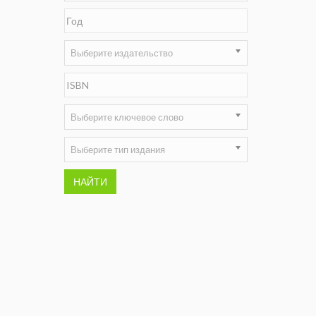
Недропользование XXI век
Нефтегазовые технологии
Выберите издательство
Нефтегазовая вертикаль
НефтьГазПраво
Выберите ключевое слово
Промышленность и безопасность
Выберите тип издания
Разведка и охрана недр
НАЙТИ
Сибирский форум
"События и люди" (газета ОАО
"СУЭК")
Стандарт качества
Сфера. Нефть и газ
Уголь