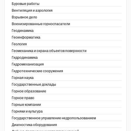
Буровые работы
Недропользование XXI век
Вентиляция и аэрология
Взрывное дело
Нефтегазовые технологии
Военизированные горноспасатели
Геодинамика
Нефтегазовая вертикаль
Геоинформатика
ов,
Геология
НефтьГазПраво
ая
Геомеханика и охрана объектов поверхности
Промышленность и безопасность
Гидродинамика
Гидромеханизация
Разведка и охрана недр
Гидротехнические сооружения
Горная наука
Сибирский форум
Государственные доклады
"События и люди" (газета ОАО
Горное образование
"СУЭК")
Горное право
Горные компании
Стандарт качества
Горняки и культура
Государственное управление недропользованием
Сфера. Нефть и газ
Диагностика оборудования
Уголь