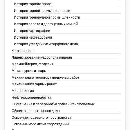
История горного права
История горной промышленности
История горнорудной промышленности
История золота и драгоценных камней
История картографии
История нефтедобычи
История угледобычи и торфяного дела
Картография
Лицензирование недропользования
Маркшейдерия, геодезия
Металлургия и сварка
Механизация геологоразведочных работ
Механизация горных работ
Минералогия
Нефтегазопереработка
Обогащение и переработка полезных ископаемых
Общие вопросы горного дела
Освоение подземного пространства
Освоение морских месторождений