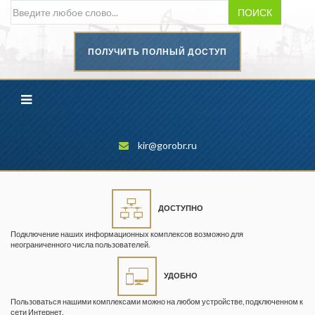
ПОИСК
ПОЛУЧИТЬ ПОЛНЫЙ ДОСТУП
Безопасность труда в
промышленности
Вестник научного центра по
безопасности работ в угольной
промышленности
kir@gorobr.ru
Горная промышленность
Горное дело
ДОСТУПНО
Горный журнал
Подключение наших информационных комплексов возможно для
Горный кодекс
неограниченного числа пользователей.
Геопрофи
УДОБНО
Горнопромышленные ведомости
Пользоваться нашими комплексами можно на любом устройстве, подключенном к
сети Интернет.