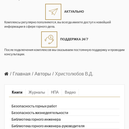
Жизнь замечательных людей
Кузбасса. Информационный
АКТУАЛЬНО
бюллетень
Комплексы регулярно пополняются, вы всегда имеете доступ к новейшей
информации в сфере горного дела.
Информационный бюллетень
«Охрана труда и промышленная
ПОДДЕРЖКА 24/7
безопасность»
После подключения комплексов мы оказываем постоянную поддержку и проводим
Информационный бюллетень
консультации.
Федеральной службы по
экологическому, технологическому и
атомному надзору
Главная
Авторы
Христолюбов В.Д.
Информация и космос
Книги
Журналы
НПА
Видео
Маркшейдерия и недропользование
Маркшейдерский вестник
Безопасность горных работ
Безопасность жизнедеятельности
Медицина катастроф
Библиотека горного инженера
Библиотека горного инженера-руководителя
Минеральные ресурсы России