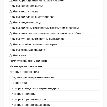
Добыча драгоценных металлов и камней
Добыча нерудного сырья
Уголь Кузбасса
Добыча нефти и газа
Добыча поделочных материалов
Химагрегаты
Добыча подземных вод
Электроэнергия. Передача и
Добыча полезных ископаемых открытым способом
распределение
Добыча полезных ископаемых подземным способом
Добыча руд чёрных и цветных металлов
Coal People Magazine
Добыча солей и химического сырья
Добыча стройматериалов
PWC
Добыча угля
Землеустройство и кадастр
г.)
Инженерные изыскания
История горного дела
Выдающиеся горняки и геологи
Горное дело
История геодезии и маркшейдерии
История геологии
История горного надзора
ганов
История горного образования