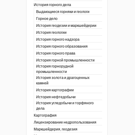
История горного дела
 гг.)
Выдающиеся горняки и геологи
ния графической
Горное дело
История геодезии и маркшейдерии
ты
История геологии
окументы
, глобальное
История горного надзора
История горного образования
ты
История горного права
окументы
История горной промышленности
ийской
История горнорудной
промышленности
бных органов по
История золота и драгоценных
дропользования
камней
адзора
История картографии
убежных стран
История нефтедобычи
История угледобычи и торфяного
дела
Картография
Лицензирование недропользования
Маркшейдерия, геодезия