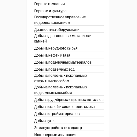
ы России
Горные компании
I век
кументы
Горняки и культура
ных работ
огии
Государственное управление
ы
аль
недропользованием
в
Диагностика оборудования
Добыча драгоценных металлов и
езопасность
камней
ы
др
Добыча нерудного сырья
кументы
Добыча нефти и газа
х выработок, меры
зета ОАО "СУЭК")
Добыча поделочных материалов
сные зоны
ы
Добыча подземных вод
Добыча полезных ископаемых
кументы
открытым способом
боты
Добыча полезных ископаемых
ы
подземным способом
кументы
едача и
Добыча руд чёрных и цветных металлов
ные ископаемые
Добыча солей и химического сырья
 сырье
Добыча стройматериалов
Добыча угля
ты
Землеустройство и кадастр
окументы
Инженерные изыскания
отвода земель