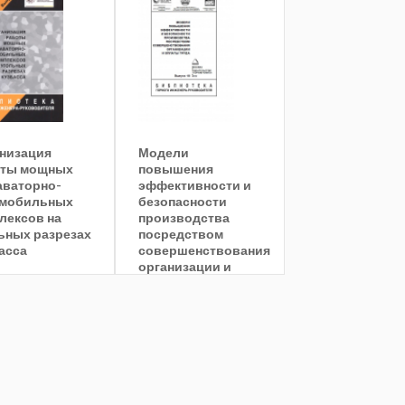
низация
Модели
оты мощных
повышения
аваторно-
эффективности и
омобильных
безопасности
лексов на
производства
ьных разрезах
посредством
асса
совершенствования
организации и
оплаты труда