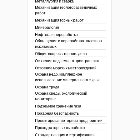
Металлургия и сварка
Механизация геологоразведочных
работ
Механизация горных работ
Минералогия
Нефтегазопереработка
Обогащение и переработка полезных
ископаемых
Общие вопросы горного дела
Освоение подземного пространства
Освоение морских месторождений
Охрана недр, комплексное
использование минерального сырья
Охрана труда
Охрана среды, экологический
мониторинг
Подземное хранение газа
Пожарная безопасность
Проектирование горных предприятий
Проходка горных выработок
Стандартизация и сертификация