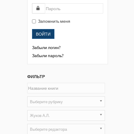
Жизнь замечательных людей
Кузбасса. Информационный
бюллетень
Запомнить меня
Информационный бюллетень
ВОЙТИ
«Охрана труда и промышленная
безопасность»
Забыли логин?
Информационный бюллетень
Забыли пароль?
Федеральной службы по
экологическому, технологическому и
атомному надзору
ФИЛЬТР
Информация и космос
Маркшейдерия и недропользование
Выберите рубрику
Маркшейдерский вестник
Жуков А.Л.
Медицина катастроф
Выберите редактора
Минеральные ресурсы России