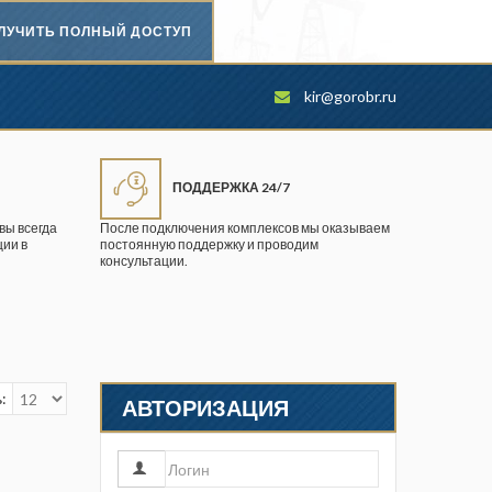
ЛУЧИТЬ ПОЛНЫЙ ДОСТУП
Безопасность труда в
kir@gorobr.ru
промышленности
Вестник научного центра по
безопасности работ в угольной
ПОДДЕРЖКА 24/7
промышленности
вы всегда
После подключения комплексов мы оказываем
ии в
постоянную поддержку и проводим
Горная промышленность
консультации.
Горное дело
Горный журнал
Горный кодекс
:
АВТОРИЗАЦИЯ
Геопрофи
Горнопромышленные ведомости