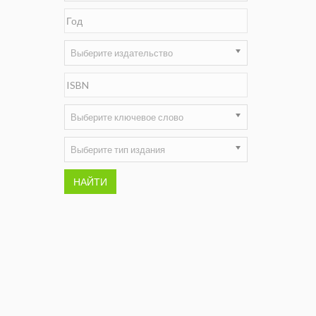
Недропользование XXI век
Нефтегазовые технологии
Выберите издательство
Нефтегазовая вертикаль
НефтьГазПраво
Выберите ключевое слово
Промышленность и безопасность
Выберите тип издания
Разведка и охрана недр
НАЙТИ
Сибирский форум
"События и люди" (газета ОАО
"СУЭК")
Стандарт качества
Сфера. Нефть и газ
Уголь