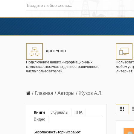
ДОСТУПНО
Подключение наших информационных
Пользоват
комплексов возможно для неограниченного
любом уст
числа пользователей.
Интернет.
Главная
Авторы
Жуков А.Л.
Книги
Журналы
НПА
Видео
в промышленности
ции. 2026 год
Безопасность горных работ