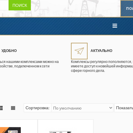
ПОИСК
ПО
УДОБНО
АКТУАЛЬНО
ься нашими комплексами можно на
Комплексы регулярно пополняются, 
ройстве, подключенном к сети
имеете доступ к новейшей информац
сфере горного дела.
Сортировка:
Показать