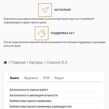
Жизнь замечательных людей
Кузбасса. Информационный
АКТУАЛЬНО
бюллетень
Комплексы регулярно пополняются, вы всегда имеете доступ к новейшей
информации в сфере горного дела.
Информационный бюллетень
«Охрана труда и промышленная
ПОДДЕРЖКА 24/7
безопасность»
После подключения комплексов мы оказываем постоянную поддержку и проводим
Информационный бюллетень
консультации.
Федеральной службы по
экологическому, технологическому и
атомному надзору
Главная
Авторы
Хажиев В.А.
Информация и космос
Книги
Журналы
НПА
Видео
Маркшейдерия и недропользование
Маркшейдерский вестник
Безопасность горных работ
Безопасность жизнедеятельности
Медицина катастроф
Библиотека горного инженера
Библиотека горного инженера-руководителя
Минеральные ресурсы России