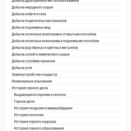
Добыча драгоценных металлов и камней
Добыча нерудного сырья
Уголь Кузбасса
Добыча нефти и газа
Добыча поделочных материалов
Химагрегаты
Добыча подземных вод
Электроэнергия. Передача и
Добыча полезных ископаемых открытым способом
распределение
Добыча полезных ископаемых подземным способом
Добыча руд чёрных и цветных металлов
Coal People Magazine
Добыча солей и химического сырья
Добыча стройматериалов
PWC
Добыча угля
Землеустройство и кадастр
г.)
Инженерные изыскания
История горного дела
Выдающиеся горняки и геологи
Горное дело
История геодезии и маркшейдерии
История геологии
История горного надзора
ганов
История горного образования