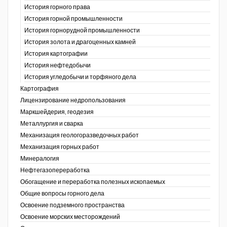
История горного права
История горной промышленности
История горнорудной промышленности
История золота и драгоценных камней
История картографии
История нефтедобычи
История угледобычи и торфяного дела
Картография
Лицензирование недропользования
Маркшейдерия, геодезия
Металлургия и сварка
Механизация геологоразведочных работ
Механизация горных работ
Минералогия
Нефтегазопереработка
Обогащение и переработка полезных ископаемых
Общие вопросы горного дела
Освоение подземного пространства
Освоение морских месторождений