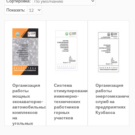
Сортировка:
Показать:
Организация
Система
Организация
работы
стимулирования
работы
мощных
инженерно-
энергомеханическ
экскаваторно-
технических
служб на
автомобильных
работников
предприятиях
комплексов
горных
Кузбасса
на
участков
угольных
разрезах
Кузбасса