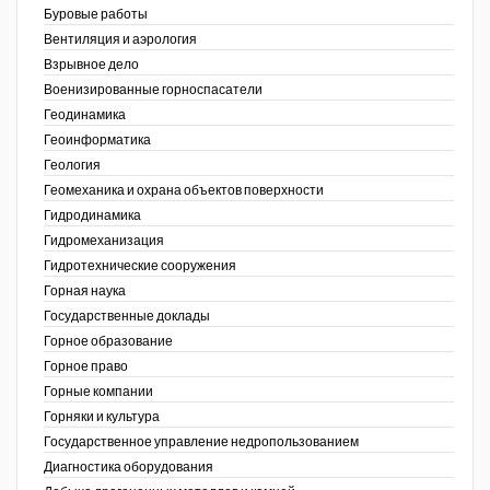
Буровые работы
Недропользование XXI век
Вентиляция и аэрология
Взрывное дело
Нефтегазовые технологии
Военизированные горноспасатели
Геодинамика
Нефтегазовая вертикаль
Геоинформатика
ов,
Геология
НефтьГазПраво
ая
Геомеханика и охрана объектов поверхности
Промышленность и безопасность
Гидродинамика
Гидромеханизация
Разведка и охрана недр
Гидротехнические сооружения
Горная наука
Сибирский форум
Государственные доклады
"События и люди" (газета ОАО
Горное образование
"СУЭК")
Горное право
Горные компании
Стандарт качества
Горняки и культура
Государственное управление недропользованием
Сфера. Нефть и газ
Диагностика оборудования
Уголь