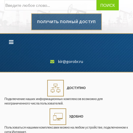
ПОИСК
ПОЛУЧИТЬ ПОЛНЫЙ ДОСТУП
Безопасность труда в
промышленности
Вестник научного центра по
безопасности работ в угольной
промышленности
kir@gorobr.ru
Горная промышленность
Горное дело
ДОСТУПНО
Горный журнал
Подключение наших информационных комплексов возможно для
Горный кодекс
неограниченного числа пользователей.
Геопрофи
УДОБНО
Горнопромышленные ведомости
Пользоваться нашими комплексами можно на любом устройстве, подключенном к
сети Интернет.