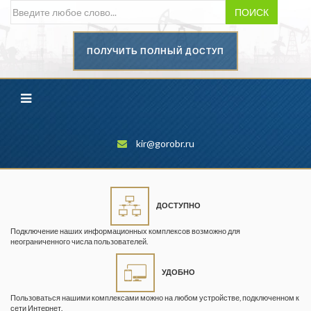
ПОИСК
ПОЛУЧИТЬ ПОЛНЫЙ ДОСТУП
Безопасность труда в
промышленности
Вестник научного центра по
безопасности работ в угольной
промышленности
kir@gorobr.ru
Горная промышленность
Горное дело
ДОСТУПНО
Горный журнал
Подключение наших информационных комплексов возможно для
Горный кодекс
неограниченного числа пользователей.
Геопрофи
УДОБНО
Горнопромышленные ведомости
Пользоваться нашими комплексами можно на любом устройстве, подключенном к
сети Интернет.