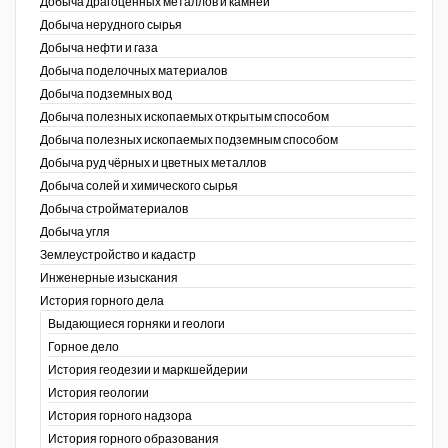
Добыча драгоценных металлов и камней
Добыча нерудного сырья
Уголь Кузбасса
Добыча нефти и газа
Добыча поделочных материалов
Химагрегаты
Добыча подземных вод
Электроэнергия. Передача и
Добыча полезных ископаемых открытым способом
распределение
Добыча полезных ископаемых подземным способом
Добыча руд чёрных и цветных металлов
Coal People Magazine
Добыча солей и химического сырья
Добыча стройматериалов
PWC
Добыча угля
Землеустройство и кадастр
г.)
Инженерные изыскания
История горного дела
Выдающиеся горняки и геологи
Горное дело
История геодезии и маркшейдерии
История геологии
История горного надзора
ганов
История горного образования