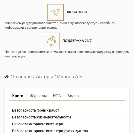
Жизнь замечательных людей
Кузбасса. Информационный
АКТУАЛЬНО
бюллетень
Комплексы регулярно пополняются, вы всегда имеете доступ к новейшей
информации в сфере горного дела.
Информационный бюллетень
«Охрана труда и промышленная
ПОДДЕРЖКА 24/7
безопасность»
После подключения комплексов мы оказываем постоянную поддержку и проводим
Информационный бюллетень
консультации.
Федеральной службы по
экологическому, технологическому и
атомному надзору
Главная
Авторы
Иванов А.К.
Информация и космос
Книги
Журналы
НПА
Видео
Маркшейдерия и недропользование
Маркшейдерский вестник
Безопасность горных работ
Безопасность жизнедеятельности
Медицина катастроф
Библиотека горного инженера
Библиотека горного инженера-руководителя
Минеральные ресурсы России