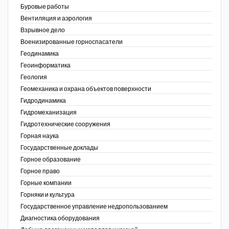
Буровые работы
Недропользование XXI век
Вентиляция и аэрология
Взрывное дело
Нефтегазовые технологии
Военизированные горноспасатели
Геодинамика
Нефтегазовая вертикаль
Геоинформатика
ов,
Геология
НефтьГазПраво
ая
Геомеханика и охрана объектов поверхности
Промышленность и безопасность
Гидродинамика
Гидромеханизация
Разведка и охрана недр
Гидротехнические сооружения
Горная наука
Сибирский форум
Государственные доклады
"События и люди" (газета ОАО
Горное образование
"СУЭК")
Горное право
Горные компании
Стандарт качества
Горняки и культура
Государственное управление недропользованием
Сфера. Нефть и газ
Диагностика оборудования
Уголь