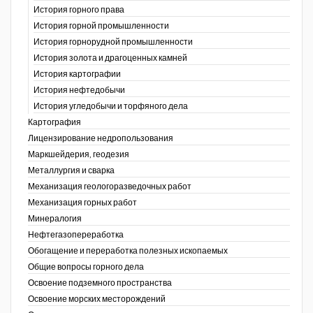
История горного права
История горной промышленности
История горнорудной промышленности
История золота и драгоценных камней
История картографии
История нефтедобычи
История угледобычи и торфяного дела
Картография
Лицензирование недропользования
Маркшейдерия, геодезия
Металлургия и сварка
Механизация геологоразведочных работ
Механизация горных работ
Минералогия
Нефтегазопереработка
Обогащение и переработка полезных ископаемых
Общие вопросы горного дела
Освоение подземного пространства
Освоение морских месторождений