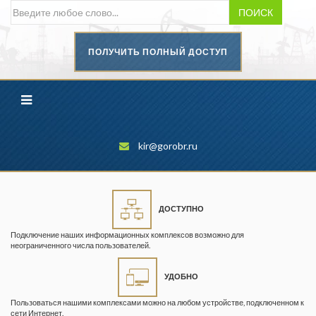
ПОИСК
ПОЛУЧИТЬ ПОЛНЫЙ ДОСТУП
Безопасность труда в
промышленности
Вестник научного центра по
безопасности работ в угольной
промышленности
kir@gorobr.ru
Горная промышленность
Горное дело
ДОСТУПНО
Горный журнал
Подключение наших информационных комплексов возможно для
Горный кодекс
неограниченного числа пользователей.
Геопрофи
УДОБНО
Горнопромышленные ведомости
Пользоваться нашими комплексами можно на любом устройстве, подключенном к
сети Интернет.