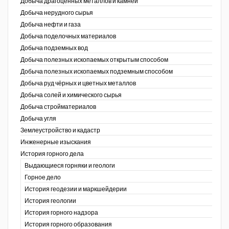
Добыча драгоценных металлов и камней
Добыча нерудного сырья
Уголь Кузбасса
Добыча нефти и газа
Добыча поделочных материалов
Химагрегаты
Добыча подземных вод
Электроэнергия. Передача и
Добыча полезных ископаемых открытым способом
распределение
Добыча полезных ископаемых подземным способом
Добыча руд чёрных и цветных металлов
Coal People Magazine
Добыча солей и химического сырья
Добыча стройматериалов
PWC
Добыча угля
Землеустройство и кадастр
г.)
Инженерные изыскания
История горного дела
Выдающиеся горняки и геологи
Горное дело
История геодезии и маркшейдерии
История геологии
История горного надзора
ганов
История горного образования