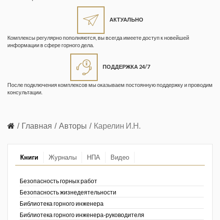
Жизнь замечательных людей
Кузбасса. Информационный
АКТУАЛЬНО
бюллетень
Комплексы регулярно пополняются, вы всегда имеете доступ к новейшей
информации в сфере горного дела.
Информационный бюллетень
«Охрана труда и промышленная
ПОДДЕРЖКА 24/7
безопасность»
После подключения комплексов мы оказываем постоянную поддержку и проводим
Информационный бюллетень
консультации.
Федеральной службы по
экологическому, технологическому и
атомному надзору
Главная
Авторы
Карелин И.Н.
Информация и космос
Книги
Журналы
НПА
Видео
Маркшейдерия и недропользование
Маркшейдерский вестник
Безопасность горных работ
Безопасность жизнедеятельности
Медицина катастроф
Библиотека горного инженера
Библиотека горного инженера-руководителя
Минеральные ресурсы России