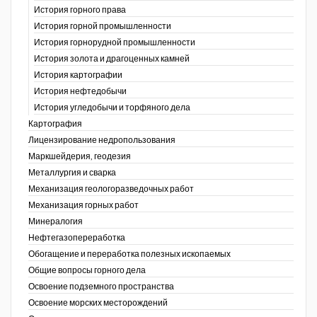
История горного права
История горной промышленности
История горнорудной промышленности
История золота и драгоценных камней
История картографии
История нефтедобычи
История угледобычи и торфяного дела
Картография
Лицензирование недропользования
Маркшейдерия, геодезия
Металлургия и сварка
Механизация геологоразведочных работ
Механизация горных работ
Минералогия
Нефтегазопереработка
Обогащение и переработка полезных ископаемых
Общие вопросы горного дела
Освоение подземного пространства
Освоение морских месторождений