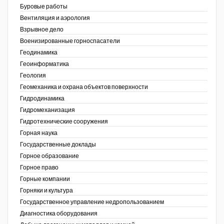
Буровые работы
Недропользование XXI век
Вентиляция и аэрология
Взрывное дело
Нефтегазовые технологии
Военизированные горноспасатели
Геодинамика
Нефтегазовая вертикаль
Геоинформатика
ов,
Геология
НефтьГазПраво
ая
Геомеханика и охрана объектов поверхности
Промышленность и безопасность
Гидродинамика
Гидромеханизация
Разведка и охрана недр
Гидротехнические сооружения
Горная наука
Сибирский форум
Государственные доклады
"События и люди" (газета ОАО
Горное образование
"СУЭК")
Горное право
Горные компании
Стандарт качества
Горняки и культура
Государственное управление недропользованием
Сфера. Нефть и газ
Диагностика оборудования
Уголь