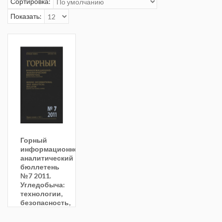
Сортировка:
Показать:
Горный
информационно-
аналитический
бюллетень
№7 2011.
Угледобыча:
технологии,
безопасность,
переработки
и