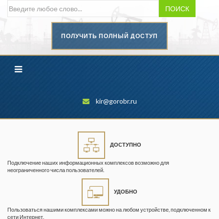
ПОИСК
ПОЛУЧИТЬ ПОЛНЫЙ ДОСТУП
Безопасность труда в
промышленности
Вестник научного центра по
безопасности работ в угольной
промышленности
kir@gorobr.ru
Горная промышленность
Горное дело
ДОСТУПНО
Горный журнал
Подключение наших информационных комплексов возможно для
Горный кодекс
неограниченного числа пользователей.
Геопрофи
УДОБНО
Горнопромышленные ведомости
Пользоваться нашими комплексами можно на любом устройстве, подключенном к
сети Интернет.