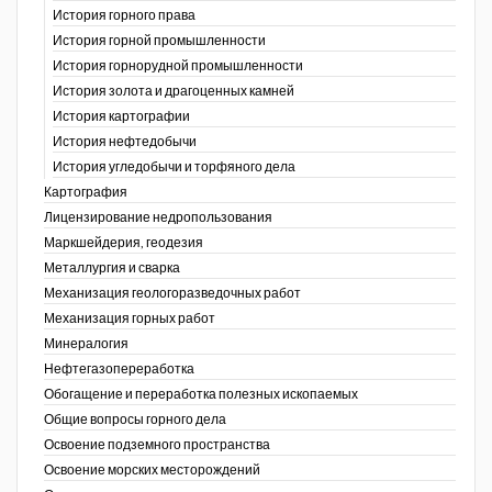
История горного права
История горной промышленности
История горнорудной промышленности
История золота и драгоценных камней
История картографии
История нефтедобычи
История угледобычи и торфяного дела
Картография
Лицензирование недропользования
Маркшейдерия, геодезия
Металлургия и сварка
Механизация геологоразведочных работ
Механизация горных работ
Минералогия
Нефтегазопереработка
Обогащение и переработка полезных ископаемых
Общие вопросы горного дела
Освоение подземного пространства
Освоение морских месторождений