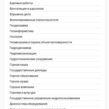
Буровые работы
Недропользование XXI век
Вентиляция и аэрология
Взрывное дело
Нефтегазовые технологии
Военизированные горноспасатели
Геодинамика
Нефтегазовая вертикаль
Геоинформатика
ов,
Геология
НефтьГазПраво
ая
Геомеханика и охрана объектов поверхности
Промышленность и безопасность
Гидродинамика
Гидромеханизация
Разведка и охрана недр
Гидротехнические сооружения
Горная наука
Сибирский форум
Государственные доклады
"События и люди" (газета ОАО
Горное образование
"СУЭК")
Горное право
Горные компании
Стандарт качества
Горняки и культура
Государственное управление недропользованием
Сфера. Нефть и газ
Диагностика оборудования
Уголь