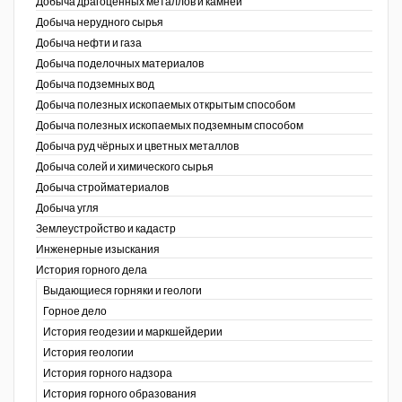
Добыча драгоценных металлов и камней
Добыча нерудного сырья
Уголь Кузбасса
Добыча нефти и газа
Добыча поделочных материалов
Химагрегаты
Добыча подземных вод
Электроэнергия. Передача и
Добыча полезных ископаемых открытым способом
распределение
Добыча полезных ископаемых подземным способом
Добыча руд чёрных и цветных металлов
Coal People Magazine
Добыча солей и химического сырья
Добыча стройматериалов
PWC
Добыча угля
Землеустройство и кадастр
г.)
Инженерные изыскания
История горного дела
Выдающиеся горняки и геологи
Горное дело
История геодезии и маркшейдерии
История геологии
История горного надзора
ганов
История горного образования