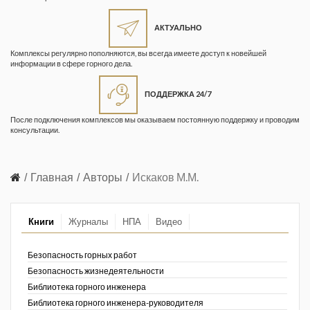
Жизнь замечательных людей
Кузбасса. Информационный
АКТУАЛЬНО
бюллетень
Комплексы регулярно пополняются, вы всегда имеете доступ к новейшей
информации в сфере горного дела.
Информационный бюллетень
«Охрана труда и промышленная
ПОДДЕРЖКА 24/7
безопасность»
После подключения комплексов мы оказываем постоянную поддержку и проводим
Информационный бюллетень
консультации.
Федеральной службы по
экологическому, технологическому и
атомному надзору
Главная
Авторы
Искаков М.М.
Информация и космос
Книги
Журналы
НПА
Видео
Маркшейдерия и недропользование
Маркшейдерский вестник
Безопасность горных работ
Безопасность жизнедеятельности
Медицина катастроф
Библиотека горного инженера
Библиотека горного инженера-руководителя
Минеральные ресурсы России