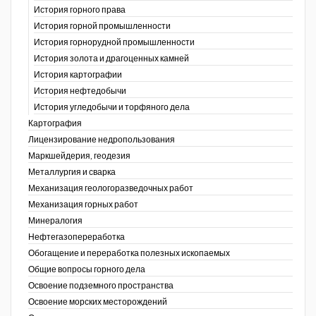
История горного права
История горной промышленности
История горнорудной промышленности
История золота и драгоценных камней
История картографии
История нефтедобычи
История угледобычи и торфяного дела
Картография
Лицензирование недропользования
Маркшейдерия, геодезия
Металлургия и сварка
Механизация геологоразведочных работ
Механизация горных работ
Минералогия
Нефтегазопереработка
Обогащение и переработка полезных ископаемых
Общие вопросы горного дела
Освоение подземного пространства
Освоение морских месторождений