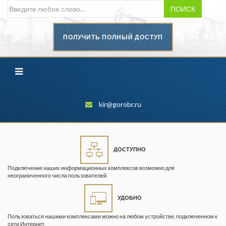
ПОИСК
ПОЛУЧИТЬ ПОЛНЫЙ ДОСТУП
Безопасность труда в
промышленности
Вестник научного центра по
безопасности работ в угольной
промышленности
kir@gorobr.ru
Горная промышленность
Горное дело
ДОСТУПНО
Горный журнал
Подключение наших информационных комплексов возможно для
Горный кодекс
неограниченного числа пользователей.
Геопрофи
УДОБНО
Горнопромышленные ведомости
Пользоваться нашими комплексами можно на любом устройстве, подключенном к
сети Интернет.