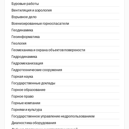
Буровые работы
Недропользование XXI век
Вентиляция и аэрология
Взрывное дело
Нефтегазовые технологии
Военизированные горноспасатели
Геодинамика
Нефтегазовая вертикаль
Геоинформатика
ов,
Геология
НефтьГазПраво
ая
Геомеханика и охрана объектов поверхности
Промышленность и безопасность
Гидродинамика
Гидромеханизация
Разведка и охрана недр
Гидротехнические сооружения
Горная наука
Сибирский форум
Государственные доклады
"События и люди" (газета ОАО
Горное образование
"СУЭК")
Горное право
Горные компании
Стандарт качества
Горняки и культура
Государственное управление недропользованием
Сфера. Нефть и газ
Диагностика оборудования
Уголь