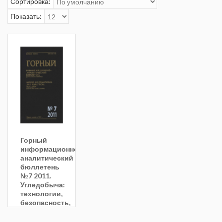
Сортировка:
Показать:
Горный
информационно-
аналитический
бюллетень
№7 2011.
Угледобыча:
технологии,
безопасность,
переработки
и