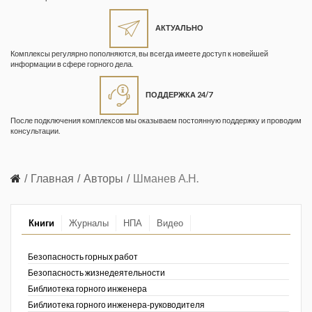
Жизнь замечательных людей
Кузбасса. Информационный
АКТУАЛЬНО
бюллетень
Комплексы регулярно пополняются, вы всегда имеете доступ к новейшей
информации в сфере горного дела.
Информационный бюллетень
«Охрана труда и промышленная
ПОДДЕРЖКА 24/7
безопасность»
После подключения комплексов мы оказываем постоянную поддержку и проводим
Информационный бюллетень
консультации.
Федеральной службы по
экологическому, технологическому и
атомному надзору
Главная
Авторы
Шманев А.Н.
Информация и космос
Книги
Журналы
НПА
Видео
Маркшейдерия и недропользование
Маркшейдерский вестник
Безопасность горных работ
Безопасность жизнедеятельности
Медицина катастроф
Библиотека горного инженера
Библиотека горного инженера-руководителя
Минеральные ресурсы России