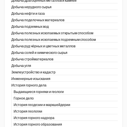
Добыча драгоценных металлов и камней
Добыча нерудного сырья
Уголь Кузбасса
Добыча нефти и газа
Добыча поделочных материалов
Химагрегаты
Добыча подземных вод
Электроэнергия. Передача и
Добыча полезных ископаемых открытым способом
распределение
Добыча полезных ископаемых подземным способом
Добыча руд чёрных и цветных металлов
Coal People Magazine
Добыча солей и химического сырья
Добыча стройматериалов
PWC
Добыча угля
Землеустройство и кадастр
г.)
Инженерные изыскания
История горного дела
Выдающиеся горняки и геологи
Горное дело
История геодезии и маркшейдерии
История геологии
История горного надзора
ганов
История горного образования