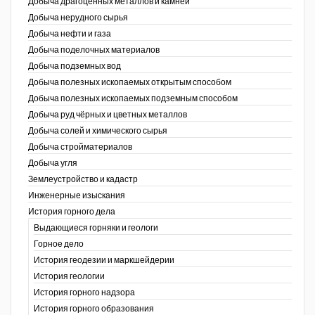
Добыча драгоценных металлов и камней
Добыча нерудного сырья
Уголь Кузбасса
Добыча нефти и газа
Добыча поделочных материалов
Химагрегаты
Добыча подземных вод
Электроэнергия. Передача и
Добыча полезных ископаемых открытым способом
распределение
Добыча полезных ископаемых подземным способом
Добыча руд чёрных и цветных металлов
Coal People Magazine
Добыча солей и химического сырья
Добыча стройматериалов
PWC
Добыча угля
Землеустройство и кадастр
г.)
Инженерные изыскания
История горного дела
Выдающиеся горняки и геологи
Горное дело
История геодезии и маркшейдерии
История геологии
История горного надзора
ганов
История горного образования