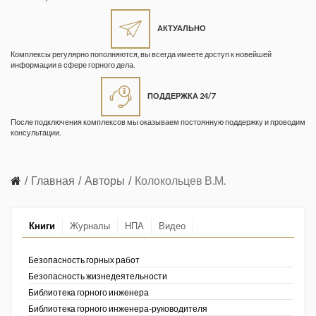
Жизнь замечательных людей
Кузбасса. Информационный
АКТУАЛЬНО
бюллетень
Комплексы регулярно пополняются, вы всегда имеете доступ к новейшей
информации в сфере горного дела.
Информационный бюллетень
«Охрана труда и промышленная
ПОДДЕРЖКА 24/7
безопасность»
После подключения комплексов мы оказываем постоянную поддержку и проводим
Информационный бюллетень
консультации.
Федеральной службы по
экологическому, технологическому и
атомному надзору
Главная
Авторы
Колокольцев В.М.
Информация и космос
Книги
Журналы
НПА
Видео
Маркшейдерия и недропользование
Маркшейдерский вестник
Безопасность горных работ
Безопасность жизнедеятельности
Медицина катастроф
Библиотека горного инженера
Библиотека горного инженера-руководителя
Минеральные ресурсы России