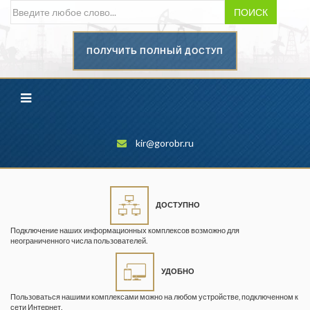
ПОИСК
ПОЛУЧИТЬ ПОЛНЫЙ ДОСТУП
Безопасность труда в
промышленности
Вестник научного центра по
безопасности работ в угольной
промышленности
kir@gorobr.ru
Горная промышленность
Горное дело
ДОСТУПНО
Горный журнал
Подключение наших информационных комплексов возможно для
Горный кодекс
неограниченного числа пользователей.
Геопрофи
УДОБНО
Горнопромышленные ведомости
Пользоваться нашими комплексами можно на любом устройстве, подключенном к
сети Интернет.