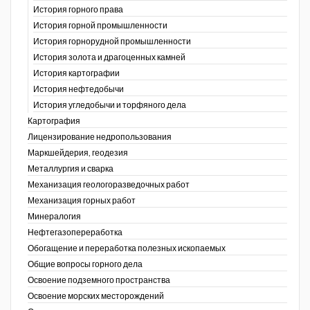
История горного права
История горной промышленности
История горнорудной промышленности
История золота и драгоценных камней
История картографии
История нефтедобычи
История угледобычи и торфяного дела
Картография
Лицензирование недропользования
Маркшейдерия, геодезия
Металлургия и сварка
Механизация геологоразведочных работ
Механизация горных работ
Минералогия
Нефтегазопереработка
Обогащение и переработка полезных ископаемых
Общие вопросы горного дела
Освоение подземного пространства
Освоение морских месторождений