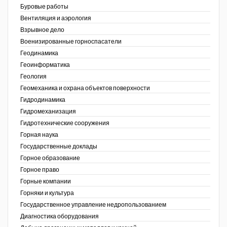
Буровые работы
Недропользование XXI век
Вентиляция и аэрология
Взрывное дело
Нефтегазовые технологии
Военизированные горноспасатели
Геодинамика
Нефтегазовая вертикаль
Геоинформатика
ов,
Геология
НефтьГазПраво
ая
Геомеханика и охрана объектов поверхности
Промышленность и безопасность
Гидродинамика
Гидромеханизация
Разведка и охрана недр
Гидротехнические сооружения
Горная наука
Сибирский форум
Государственные доклады
"События и люди" (газета ОАО
Горное образование
"СУЭК")
Горное право
Горные компании
Стандарт качества
Горняки и культура
Государственное управление недропользованием
Сфера. Нефть и газ
Диагностика оборудования
Уголь