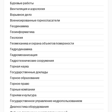
Буровые работы
Недропользование XXI век
Вентиляция и аэрология
Взрывное дело
Нефтегазовые технологии
Военизированные горноспасатели
Геодинамика
Нефтегазовая вертикаль
Геоинформатика
ов,
Геология
НефтьГазПраво
ая
Геомеханика и охрана объектов поверхности
Промышленность и безопасность
Гидродинамика
Гидромеханизация
Разведка и охрана недр
Гидротехнические сооружения
Горная наука
Сибирский форум
Государственные доклады
"События и люди" (газета ОАО
Горное образование
"СУЭК")
Горное право
Горные компании
Стандарт качества
Горняки и культура
Государственное управление недропользованием
Сфера. Нефть и газ
Диагностика оборудования
Уголь