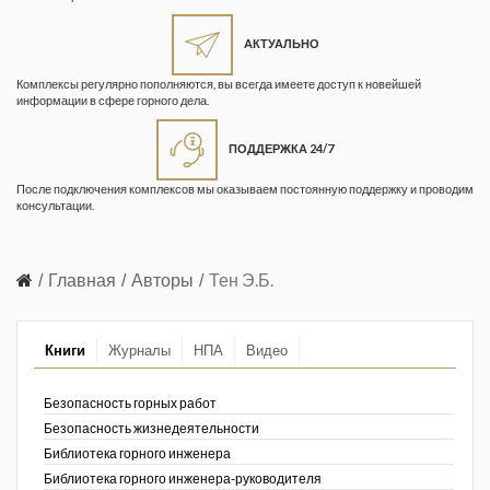
Жизнь замечательных людей
Кузбасса. Информационный
АКТУАЛЬНО
бюллетень
Комплексы регулярно пополняются, вы всегда имеете доступ к новейшей
информации в сфере горного дела.
Информационный бюллетень
«Охрана труда и промышленная
ПОДДЕРЖКА 24/7
безопасность»
После подключения комплексов мы оказываем постоянную поддержку и проводим
Информационный бюллетень
консультации.
Федеральной службы по
экологическому, технологическому и
атомному надзору
Главная
Авторы
Тен Э.Б.
Информация и космос
Книги
Журналы
НПА
Видео
Маркшейдерия и недропользование
Маркшейдерский вестник
Безопасность горных работ
Безопасность жизнедеятельности
Медицина катастроф
Библиотека горного инженера
Библиотека горного инженера-руководителя
Минеральные ресурсы России