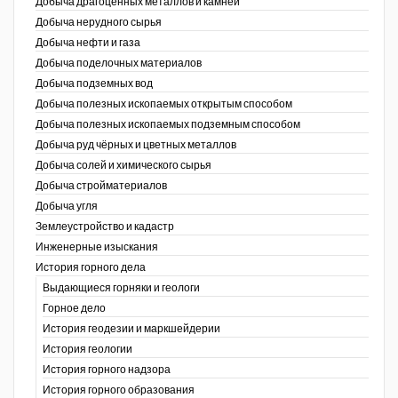
Добыча драгоценных металлов и камней
Добыча нерудного сырья
Уголь Кузбасса
Добыча нефти и газа
Добыча поделочных материалов
Химагрегаты
Добыча подземных вод
Электроэнергия. Передача и
Добыча полезных ископаемых открытым способом
распределение
Добыча полезных ископаемых подземным способом
Добыча руд чёрных и цветных металлов
Coal People Magazine
Добыча солей и химического сырья
Добыча стройматериалов
PWC
Добыча угля
Землеустройство и кадастр
г.)
Инженерные изыскания
История горного дела
Выдающиеся горняки и геологи
Горное дело
История геодезии и маркшейдерии
История геологии
История горного надзора
ганов
История горного образования