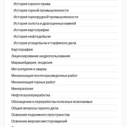
История горного права
История горной промышленности
История горнорудной промышленности
История золота и драгоценных камней
История картографии
История нефтедобычи
История угледобычи и торфяного дела
Картография
Лицензирование недропользования
Маркшейдерия, геодезия
Металлургия и сварка
Механизация геологоразведочных работ
Механизация горных работ
Минералогия
Нефтегазопереработка
Обогащение и переработка полезных ископаемых
Общие вопросы горного дела
Освоение подземного пространства
Освоение морских месторождений