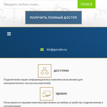
ПОИСК
ПОЛУЧИТЬ ПОЛНЫЙ ДОСТУП
Безопасность труда в
промышленности
Вестник научного центра по
безопасности работ в угольной
промышленности
kir@gorobr.ru
Горная промышленность
Горное дело
ДОСТУПНО
Горный журнал
Подключение наших информационных комплексов возможно для
Горный кодекс
неограниченного числа пользователей.
Геопрофи
УДОБНО
Горнопромышленные ведомости
Пользоваться нашими комплексами можно на любом устройстве, подключенном к
сети Интернет.