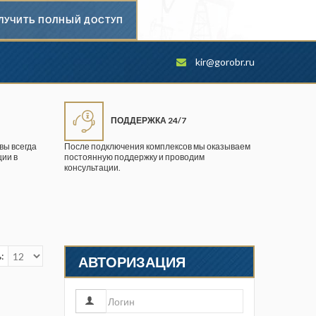
ЛУЧИТЬ ПОЛНЫЙ ДОСТУП
Безопасность труда в
kir@gorobr.ru
промышленности
Вестник научного центра по
безопасности работ в угольной
ПОДДЕРЖКА 24/7
промышленности
вы всегда
После подключения комплексов мы оказываем
ии в
постоянную поддержку и проводим
Горная промышленность
консультации.
Горное дело
Горный журнал
Горный кодекс
:
АВТОРИЗАЦИЯ
Геопрофи
Горнопромышленные ведомости