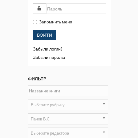
Жизнь замечательных людей
Кузбасса. Информационный
бюллетень
Запомнить меня
Информационный бюллетень
ВОЙТИ
«Охрана труда и промышленная
безопасность»
Забыли логин?
Информационный бюллетень
Забыли пароль?
Федеральной службы по
экологическому, технологическому и
атомному надзору
ФИЛЬТР
Информация и космос
Маркшейдерия и недропользование
Выберите рубрику
Маркшейдерский вестник
Панов В.С.
Медицина катастроф
Выберите редактора
Минеральные ресурсы России