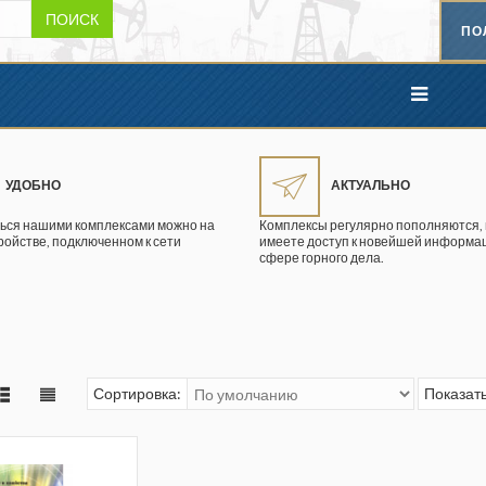
ПОИСК
ПО
УДОБНО
АКТУАЛЬНО
ься нашими комплексами можно на
Комплексы регулярно пополняются, 
ройстве, подключенном к сети
имеете доступ к новейшей информац
сфере горного дела.
Сортировка:
Показать