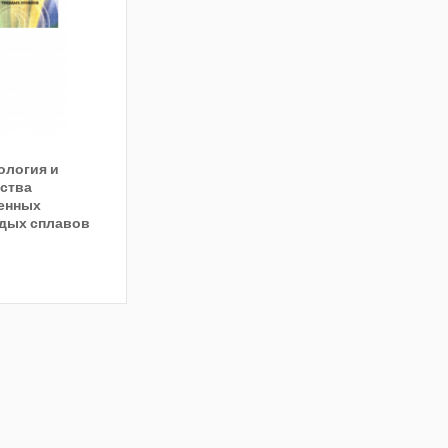
ология и
ства
енных
дых сплавов