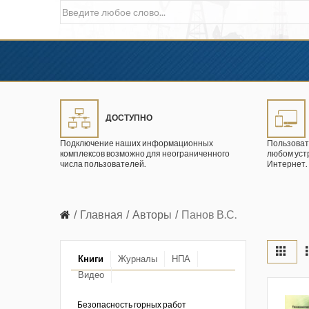
ДОСТУПНО
Подключение наших информационных
Пользоват
комплексов возможно для неограниченного
любом уст
числа пользователей.
Интернет.
Главная
Авторы
Панов В.С.
Книги
Журналы
НПА
Видео
в промышленности
ции. 2026 год
Безопасность горных работ