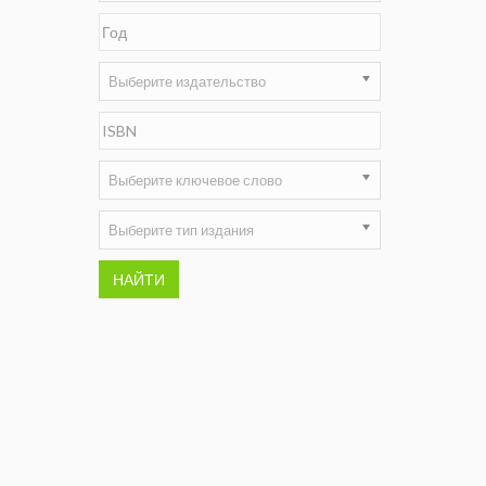
Недропользование XXI век
Нефтегазовые технологии
Выберите издательство
Нефтегазовая вертикаль
НефтьГазПраво
Выберите ключевое слово
Промышленность и безопасность
Выберите тип издания
Разведка и охрана недр
НАЙТИ
Сибирский форум
"События и люди" (газета ОАО
"СУЭК")
Стандарт качества
Сфера. Нефть и газ
Уголь