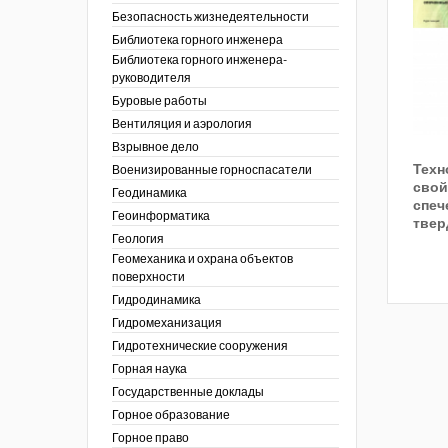
тра по
ы
ции. 2025 год
Безопасность жизнедеятельности
 угольной
кументы
ции. 2024 год
Библиотека горного инженера
зор и контроль в
Библиотека горного инженера-
ции. 2023 год
сть
руководителя
ции. 2022 год
Буровые работы
ы
ора. Ноябрь 2022
Вентиляция и аэрология
пасность
ции. 2021 год
ы
Взрывное дело
ора. Февраль
Техн
х работ
Военизированные горноспасатели
свой
ведомости
ы
ции. 2020 год
Геодинамика
спеч
 людей Кузбасса.
 полезным
ора. Декабрь
Геоинформатика
твер
ллетень
Геология
летень «Охрана
 устойчивости
фере
Геомеханика и охрана объектов
я безопасность»
еров, разрезов и
поверхности
вой сфере
ллетень
Гидродинамика
ты
по
тупления
ологическому и
Гидромеханизация
ы
Гидротехнические сооружения
нарушений
ния
Горная наука
ропользование
е разработки
Государственные доклады
ник
Горное образование
сторождений
Горное право