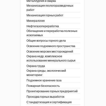
Металлургия и сварка
Механизация геологоразведочных
работ
Механизация горных работ
Минералогия
Нефтегазопереработка
Обогащение и переработка полезных
ископаемых
Общие вопросы горного дела
Освоение подземного пространства
Освоение морских месторождений
Охрана недр, комплексное
использование минерального сырья
Охрана труда
Охрана среды, экологический
мониторинг
Подземное хранение газа
Пожарная безопасность
Проектирование горных предприятий
Проходка горных выработок
Стандартизация и сертификация