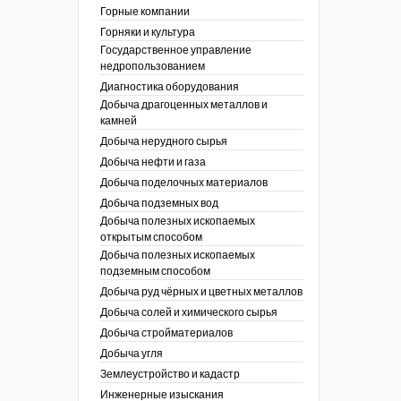
ы России
Горные компании
I век
кументы
Горняки и культура
ных работ
огии
Государственное управление
ы
аль
недропользованием
в
Диагностика оборудования
Добыча драгоценных металлов и
езопасность
камней
ы
др
Добыча нерудного сырья
кументы
Добыча нефти и газа
х выработок, меры
зета ОАО "СУЭК")
Добыча поделочных материалов
сные зоны
ы
Добыча подземных вод
Добыча полезных ископаемых
кументы
открытым способом
боты
Добыча полезных ископаемых
ы
подземным способом
кументы
едача и
Добыча руд чёрных и цветных металлов
ные ископаемые
Добыча солей и химического сырья
 сырье
Добыча стройматериалов
Добыча угля
ты
Землеустройство и кадастр
окументы
Инженерные изыскания
отвода земель