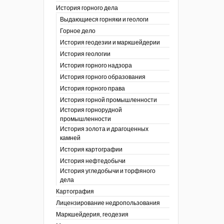
История горного дела
 гг.)
Выдающиеся горняки и геологи
ния графической
Горное дело
История геодезии и маркшейдерии
ты
История геологии
окументы
, глобальное
История горного надзора
История горного образования
ты
История горного права
окументы
История горной промышленности
ийской
История горнорудной
промышленности
бных органов по
История золота и драгоценных
дропользования
камней
адзора
История картографии
убежных стран
История нефтедобычи
История угледобычи и торфяного
дела
Картография
Лицензирование недропользования
Маркшейдерия, геодезия