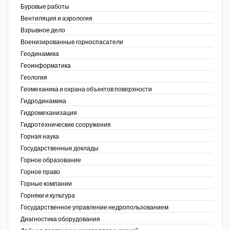
Буровые работы
Недропользование XXI век
Вентиляция и аэрология
Взрывное дело
Нефтегазовые технологии
Военизированные горноспасатели
Геодинамика
Нефтегазовая вертикаль
Геоинформатика
ов,
Геология
НефтьГазПраво
ая
Геомеханика и охрана объектов поверхности
Промышленность и безопасность
Гидродинамика
Гидромеханизация
Разведка и охрана недр
Гидротехнические сооружения
Горная наука
Сибирский форум
Государственные доклады
"События и люди" (газета ОАО
Горное образование
"СУЭК")
Горное право
Горные компании
Стандарт качества
Горняки и культура
Государственное управление недропользованием
Сфера. Нефть и газ
Диагностика оборудования
Уголь