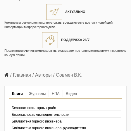
Жизнь замечательных людей
Кузбасса. Информационный
АКТУАЛЬНО
бюллетень
Комплексы регулярно пополняются, вы всегда имеете доступ к новейшей
информации в сфере горного дела.
Информационный бюллетень
«Охрана труда и промышленная
ПОДДЕРЖКА 24/7
безопасность»
После подключения комплексов мы оказываем постоянную поддержку и проводим
Информационный бюллетень
консультации.
Федеральной службы по
экологическому, технологическому и
атомному надзору
Главная
Авторы
Совмен В.К.
Информация и космос
Книги
Журналы
НПА
Видео
Маркшейдерия и недропользование
Маркшейдерский вестник
Безопасность горных работ
Безопасность жизнедеятельности
Медицина катастроф
Библиотека горного инженера
Библиотека горного инженера-руководителя
Минеральные ресурсы России