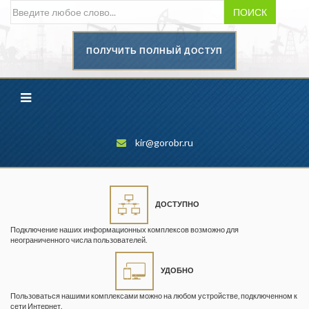
ПОИСК
ПОЛУЧИТЬ ПОЛНЫЙ ДОСТУП
Безопасность труда в
промышленности
Вестник научного центра по
безопасности работ в угольной
промышленности
kir@gorobr.ru
Горная промышленность
Горное дело
ДОСТУПНО
Горный журнал
Подключение наших информационных комплексов возможно для
Горный кодекс
неограниченного числа пользователей.
Геопрофи
УДОБНО
Горнопромышленные ведомости
Пользоваться нашими комплексами можно на любом устройстве, подключенном к
сети Интернет.