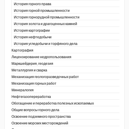
История горного права
История горной промышленности
История горнорудной промышленности
История золота и драгоценных камней
История картографии
История нефтедобычи
История угледобычи и торфяного дела
Картография
Лицензирование недропользования
Маркшейдерия, геодезия
Металлургия и сварка
Механизация геологоразведочных работ
Механизация горных работ
Минералогия
Нефтегазопереработка
Обогащение и переработка полезных ископаемых
Общие вопросы горного дела
Освоение подземного пространства
Освоение морских месторождений