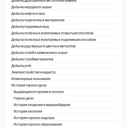
Добыча драгоценных металлов и камней
Добыча нерудного сырья
Уголь Кузбасса
Добыча нефти и газа
Добыча поделочных материалов
Химагрегаты
Добыча подземных вод
Электроэнергия. Передача и
Добыча полезных ископаемых открытым способом
распределение
Добыча полезных ископаемых подземным способом
Добыча руд чёрных и цветных металлов
Coal People Magazine
Добыча солей и химического сырья
Добыча стройматериалов
PWC
Добыча угля
Землеустройство и кадастр
г.)
Инженерные изыскания
История горного дела
Выдающиеся горняки и геологи
Горное дело
История геодезии и маркшейдерии
История геологии
История горного надзора
ганов
История горного образования