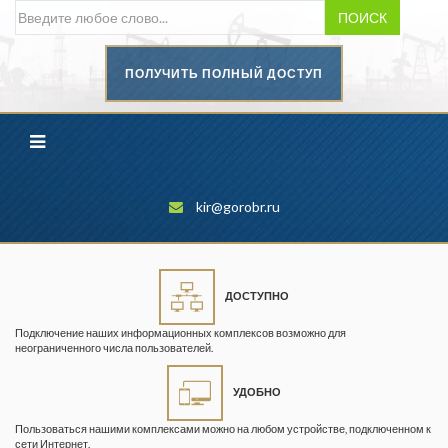
ПОИСК
ПОЛУЧИТЬ ПОЛНЫЙ ДОСТУП
Безопасность труда в
промышленности
Вестник научного центра по
безопасности работ в угольной
промышленности
kir@gorobr.ru
Горная промышленность
Горное дело
ДОСТУПНО
Горный журнал
Подключение наших информационных комплексов возможно для
Горный кодекс
неограниченного числа пользователей.
Геопрофи
УДОБНО
Горнопромышленные ведомости
Пользоваться нашими комплексами можно на любом устройстве, подключенном к
сети Интернет.