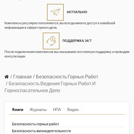
Жизнь замечательных людей
Кузбасса. Информационный
АКТУАЛЬНО
бюллетень
Комплексы регулярно пополняются, вы всегда имеете доступ к новейшей
информации в сфере горного дела.
Информационный бюллетень
«Охрана труда и промышленная
ПОДДЕРЖКА 24/7
безопасность»
После подключения комплексов мы оказываем постоянную поддержку и проводим
Информационный бюллетень
консультации.
Федеральной службы по
экологическому, технологическому и
атомному надзору
Главная
Безопасность Горных Работ
Безопасность Ведения Горных Работ И
Информация и космос
Горноспасательное Дело
Маркшейдерия и недропользование
Книги
Журналы
НПА
Видео
Маркшейдерский вестник
Медицина катастроф
Безопасность горных работ
Безопасность жизнедеятельности
Минеральные ресурсы России