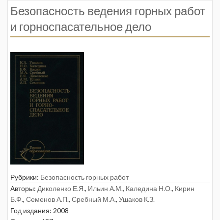
Безопасность ведения горных работ
и горноспасательное дело
Рубрики:
Безопасность горных работ
Авторы:
Диколенко Е.Я.
,
Ильин А.М.
,
Каледина Н.О.
,
Кирин
Б.Ф.
,
Семенов А.П.
,
Сребный М.А.
,
Ушаков К.З.
Год издания: 2008