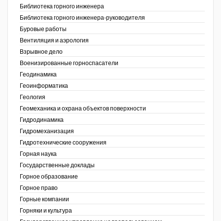
Библиотека горного инженера
Недропользование XXI век
Библиотека горного инженера-руководителя
Буровые работы
Нефтегазовые технологии
Вентиляция и аэрология
Взрывное дело
Нефтегазовая вертикаль
Военизированные горноспасатели
Геодинамика
НефтьГазПраво
Геоинформатика
Промышленность и безопасность
ов,
Геология
ая
Геомеханика и охрана объектов поверхности
Разведка и охрана недр
Гидродинамика
Гидромеханизация
Сибирский форум
Гидротехнические сооружения
"События и люди" (газета ОАО
Горная наука
"СУЭК")
Государственные доклады
Горное образование
Стандарт качества
Горное право
Горные компании
Сфера. Нефть и газ
Горняки и культура
Уголь