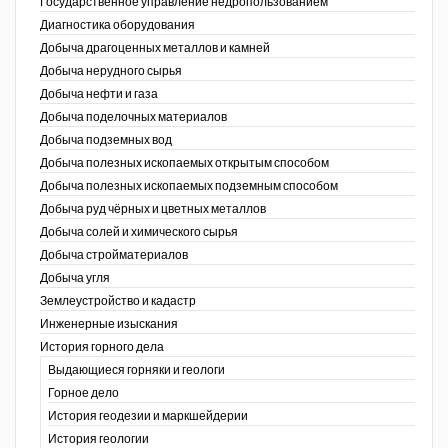
Государственное управление недропользованием
Диагностика оборудования
Уголь Кузбасса
Добыча драгоценных металлов и камней
Добыча нерудного сырья
Химагрегаты
Добыча нефти и газа
Электроэнергия. Передача и
Добыча поделочных материалов
распределение
Добыча подземных вод
Добыча полезных ископаемых открытым способом
Coal People Magazine
Добыча полезных ископаемых подземным способом
Добыча руд чёрных и цветных металлов
PWC
Добыча солей и химического сырья
Добыча стройматериалов
Добыча угля
Землеустройство и кадастр
г.)
Инженерные изыскания
История горного дела
Выдающиеся горняки и геологи
Горное дело
История геодезии и маркшейдерии
История геологии