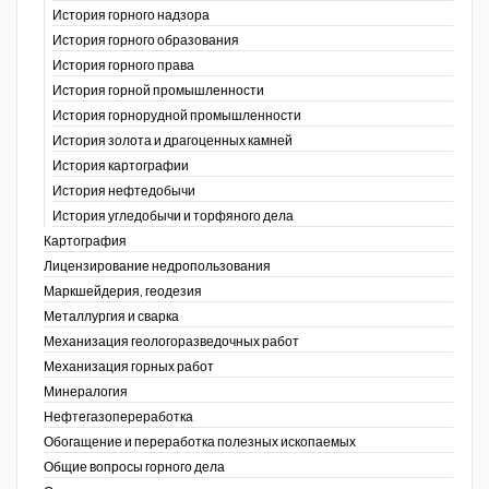
История горного надзора
ганов
История горного образования
История горного права
История горной промышленности
История горнорудной промышленности
История золота и драгоценных камней
История картографии
История нефтедобычи
История угледобычи и торфяного дела
Картография
Лицензирование недропользования
Маркшейдерия, геодезия
Металлургия и сварка
Механизация геологоразведочных работ
Механизация горных работ
Минералогия
Нефтегазопереработка
Обогащение и переработка полезных ископаемых
Общие вопросы горного дела