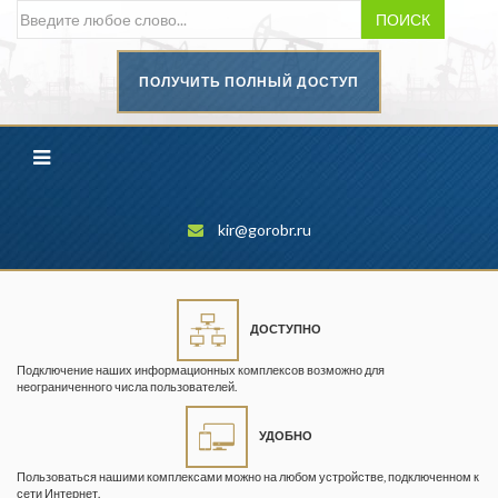
ПОИСК
ПОЛУЧИТЬ ПОЛНЫЙ ДОСТУП
Безопасность труда в
промышленности
Вестник научного центра по
безопасности работ в угольной
промышленности
kir@gorobr.ru
Горная промышленность
Горное дело
ДОСТУПНО
Горный журнал
Подключение наших информационных комплексов возможно для
Горный кодекс
неограниченного числа пользователей.
Геопрофи
УДОБНО
Горнопромышленные ведомости
Пользоваться нашими комплексами можно на любом устройстве, подключенном к
сети Интернет.