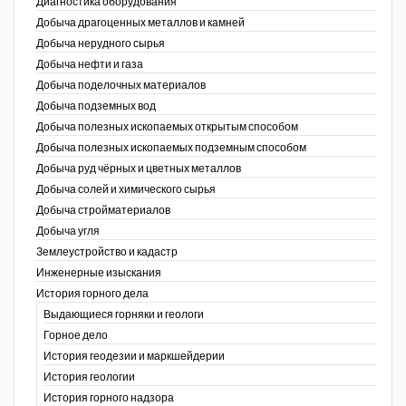
Диагностика оборудования
Добыча драгоценных металлов и камней
Уголь Кузбасса
Добыча нерудного сырья
Добыча нефти и газа
Химагрегаты
Добыча поделочных материалов
Электроэнергия. Передача и
Добыча подземных вод
распределение
Добыча полезных ископаемых открытым способом
Добыча полезных ископаемых подземным способом
Coal People Magazine
Добыча руд чёрных и цветных металлов
Добыча солей и химического сырья
PWC
Добыча стройматериалов
Добыча угля
Землеустройство и кадастр
г.)
Инженерные изыскания
История горного дела
Выдающиеся горняки и геологи
Горное дело
История геодезии и маркшейдерии
История геологии
История горного надзора
ганов