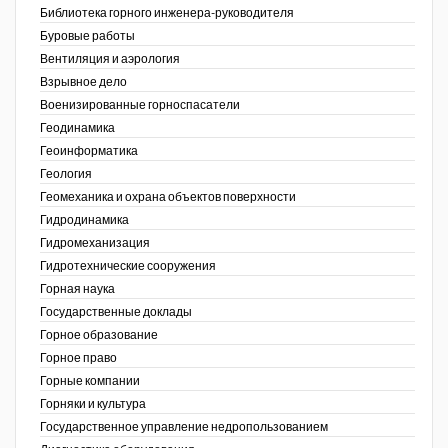
Библиотека горного инженера-руководителя
Недропользование XXI век
Буровые работы
Вентиляция и аэрология
Нефтегазовые технологии
Взрывное дело
Военизированные горноспасатели
Нефтегазовая вертикаль
Геодинамика
Геоинформатика
НефтьГазПраво
ов,
Геология
ая
Промышленность и безопасность
Геомеханика и охрана объектов поверхности
Гидродинамика
Разведка и охрана недр
Гидромеханизация
Гидротехнические сооружения
Сибирский форум
Горная наука
"События и люди" (газета ОАО
Государственные доклады
"СУЭК")
Горное образование
Горное право
Стандарт качества
Горные компании
Горняки и культура
Сфера. Нефть и газ
Государственное управление недропользованием
Уголь