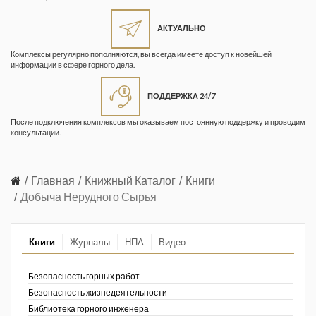
Жизнь замечательных людей
Кузбасса. Информационный
АКТУАЛЬНО
бюллетень
Комплексы регулярно пополняются, вы всегда имеете доступ к новейшей
информации в сфере горного дела.
Информационный бюллетень
«Охрана труда и промышленная
ПОДДЕРЖКА 24/7
безопасность»
После подключения комплексов мы оказываем постоянную поддержку и проводим
Информационный бюллетень
консультации.
Федеральной службы по
экологическому, технологическому и
атомному надзору
Главная
Книжный Каталог
Книги
Добыча Нерудного Сырья
Информация и космос
Маркшейдерия и недропользование
Книги
Журналы
НПА
Видео
Маркшейдерский вестник
Безопасность горных работ
Медицина катастроф
Безопасность жизнедеятельности
Библиотека горного инженера
Минеральные ресурсы России