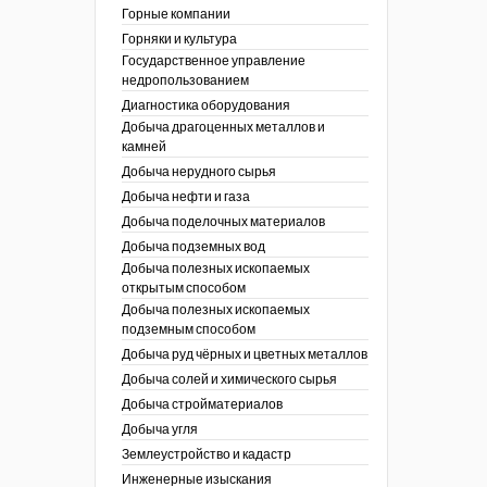
ы России
Горные компании
I век
кументы
Горняки и культура
ных работ
огии
Государственное управление
ы
аль
недропользованием
в
Диагностика оборудования
Добыча драгоценных металлов и
езопасность
камней
ы
др
Добыча нерудного сырья
кументы
Добыча нефти и газа
х выработок, меры
зета ОАО "СУЭК")
Добыча поделочных материалов
сные зоны
ы
Добыча подземных вод
Добыча полезных ископаемых
кументы
открытым способом
боты
Добыча полезных ископаемых
ы
подземным способом
кументы
едача и
Добыча руд чёрных и цветных металлов
ные ископаемые
Добыча солей и химического сырья
 сырье
Добыча стройматериалов
Добыча угля
ты
Землеустройство и кадастр
окументы
Инженерные изыскания
отвода земель