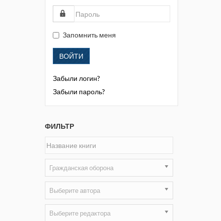
Жизнь замечательных людей
Кузбасса. Информационный
бюллетень
Запомнить меня
Информационный бюллетень
ВОЙТИ
«Охрана труда и промышленная
безопасность»
Забыли логин?
Информационный бюллетень
Забыли пароль?
Федеральной службы по
экологическому, технологическому и
атомному надзору
ФИЛЬТР
Информация и космос
Маркшейдерия и недропользование
Гражданская оборона
Маркшейдерский вестник
Выберите автора
Медицина катастроф
Выберите редактора
Минеральные ресурсы России