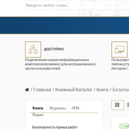
ДОСТУПНО
Подключение наших информационных
Пользоват
комплексов возможно для неограниченного
любом уст
числа пользователей.
Интернет.
Главная
Книжный Каталог
Книги
Безопа
Книги
Журналы
НПА
Видео
в промышленности
ции. 2026 год
Безопасность горных работ