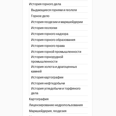
История горного дела
 гг.)
Выдающиеся горняки и геологи
ния графической
Горное дело
История геодезии и маркшейдерии
ты
История геологии
окументы
, глобальное
История горного надзора
История горного образования
ты
История горного права
окументы
История горной промышленности
ийской
История горнорудной
промышленности
бных органов по
История золота и драгоценных
дропользования
камней
адзора
История картографии
убежных стран
История нефтедобычи
История угледобычи и торфяного
дела
Картография
Лицензирование недропользования
Маркшейдерия, геодезия