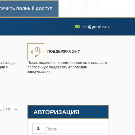
ЛУЧИТЬ ПОЛНЫЙ ДОСТУП
Безопасность труда в
kir@gorobr.ru
промышленности
Вестник научного центра по
безопасности работ в угольной
ПОДДЕРЖКА 24/7
промышленности
вы всегда
После подключения комплексов мы оказываем
ии в
постоянную поддержку и проводим
Горная промышленность
консультации.
Горное дело
Горный журнал
Горный кодекс
:
АВТОРИЗАЦИЯ
Геопрофи
Горнопромышленные ведомости