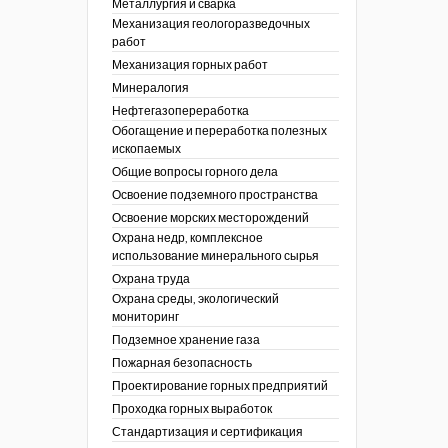
Металлургия и сварка
Механизация геологоразведочных
работ
Механизация горных работ
Минералогия
Нефтегазопереработка
Обогащение и переработка полезных
ископаемых
Общие вопросы горного дела
Освоение подземного пространства
Освоение морских месторождений
Охрана недр, комплексное
использование минерального сырья
Охрана труда
Охрана среды, экологический
мониторинг
Подземное хранение газа
Пожарная безопасность
Проектирование горных предприятий
Проходка горных выработок
Стандартизация и сертификация