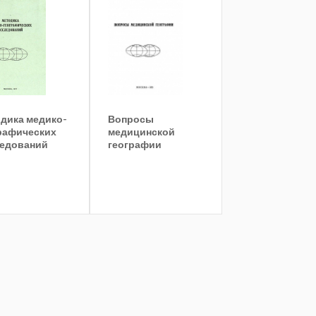
дика медико-
Вопросы
рафических
медицинской
едований
географии