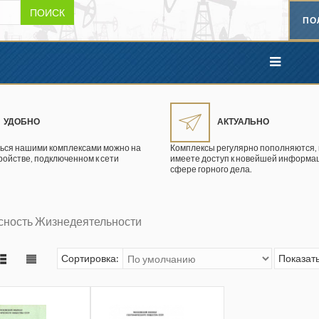
ПОИСК
ПО
УДОБНО
АКТУАЛЬНО
ься нашими комплексами можно на
Комплексы регулярно пополняются, 
ройстве, подключенном к сети
имеете доступ к новейшей информац
сфере горного дела.
сность Жизнедеятельности
Сортировка:
Показать