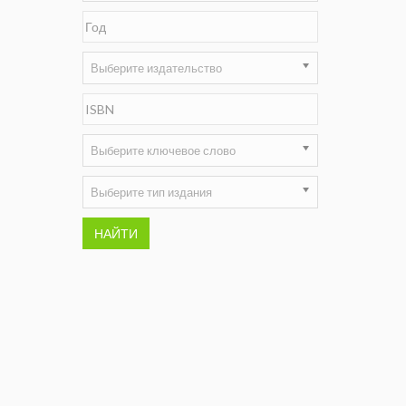
Недропользование XXI век
Нефтегазовые технологии
Выберите издательство
Нефтегазовая вертикаль
НефтьГазПраво
Выберите ключевое слово
Промышленность и безопасность
Выберите тип издания
Разведка и охрана недр
НАЙТИ
Сибирский форум
"События и люди" (газета ОАО
"СУЭК")
Стандарт качества
Сфера. Нефть и газ
Уголь