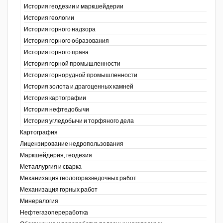
История геодезии и маркшейдерии
История геологии
История горного надзора
ганов
История горного образования
История горного права
История горной промышленности
История горнорудной промышленности
История золота и драгоценных камней
История картографии
История нефтедобычи
История угледобычи и торфяного дела
Картография
Лицензирование недропользования
Маркшейдерия, геодезия
Металлургия и сварка
Механизация геологоразведочных работ
Механизация горных работ
Минералогия
Нефтегазопереработка