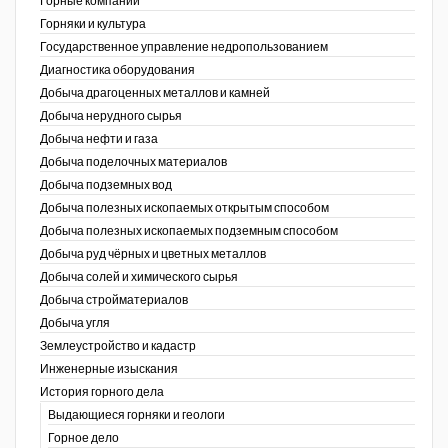
Горные компании
Горняки и культура
Уголь Кузбасса
Государственное управление недропользованием
Диагностика оборудования
Химагрегаты
Добыча драгоценных металлов и камней
Добыча нерудного сырья
Электроэнергия. Передача и
распределение
Добыча нефти и газа
Добыча поделочных материалов
Coal People Magazine
Добыча подземных вод
Добыча полезных ископаемых открытым способом
PWC
Добыча полезных ископаемых подземным способом
Добыча руд чёрных и цветных металлов
Добыча солей и химического сырья
Добыча стройматериалов
Добыча угля
Землеустройство и кадастр
г.)
Инженерные изыскания
История горного дела
Выдающиеся горняки и геологи
Горное дело