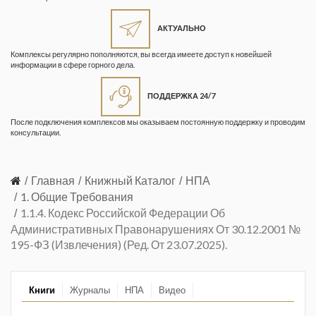
Жизнь замечательных людей
Кузбасса. Информационный
АКТУАЛЬНО
бюллетень
Комплексы регулярно пополняются, вы всегда имеете доступ к новейшей
информации в сфере горного дела.
Информационный бюллетень
«Охрана труда и промышленная
ПОДДЕРЖКА 24/7
безопасность»
После подключения комплексов мы оказываем постоянную поддержку и проводим
Информационный бюллетень
консультации.
Федеральной службы по
экологическому, технологическому и
атомному надзору
Главная
Книжный Каталог
НПА
1. Общие Требования
Информация и космос
1.1.4. Кодекс Российской Федерации Об
Административных Правонарушениях От 30.12.2001 №
Маркшейдерия и недропользование
195-ФЗ (извлечения) (ред. От 23.07.2025).
Маркшейдерский вестник
Медицина катастроф
Книги
Журналы
НПА
Видео
Минеральные ресурсы России