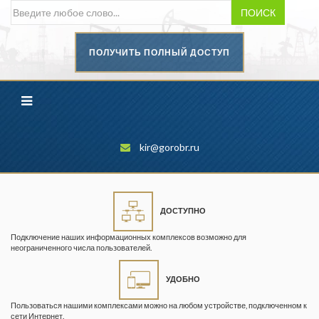
ПОИСК
ПОЛУЧИТЬ ПОЛНЫЙ ДОСТУП
Безопасность труда в
промышленности
Вестник научного центра по
безопасности работ в угольной
промышленности
kir@gorobr.ru
Горная промышленность
Горное дело
ДОСТУПНО
Горный журнал
Подключение наших информационных комплексов возможно для
Горный кодекс
неограниченного числа пользователей.
Геопрофи
УДОБНО
Горнопромышленные ведомости
Пользоваться нашими комплексами можно на любом устройстве, подключенном к
сети Интернет.