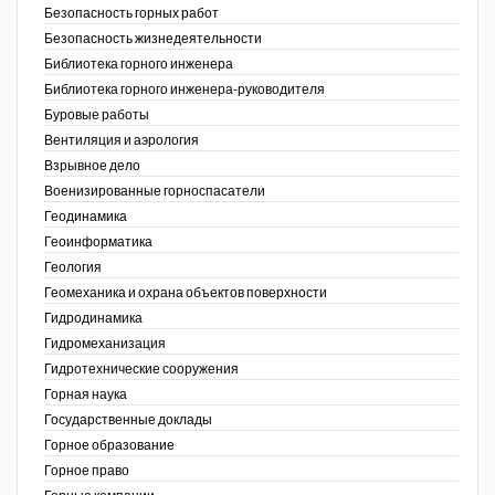
Безопасность горных работ
Безопасность жизнедеятельности
Недропользование XXI век
Библиотека горного инженера
Нефтегазовые технологии
Библиотека горного инженера-руководителя
Буровые работы
Нефтегазовая вертикаль
Вентиляция и аэрология
Взрывное дело
НефтьГазПраво
Военизированные горноспасатели
Промышленность и безопасность
Геодинамика
Геоинформатика
Разведка и охрана недр
ов,
Геология
ая
Геомеханика и охрана объектов поверхности
Сибирский форум
Гидродинамика
"События и люди" (газета ОАО
Гидромеханизация
"СУЭК")
Гидротехнические сооружения
Горная наука
Стандарт качества
Государственные доклады
Горное образование
Сфера. Нефть и газ
Горное право
Уголь