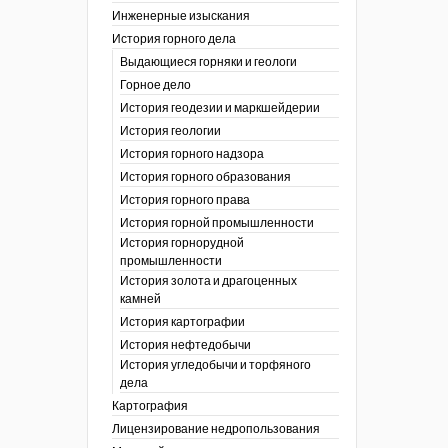
Инженерные изыскания
отвода земель
История горного дела
 гг.)
Выдающиеся горняки и геологи
ния графической
Горное дело
История геодезии и маркшейдерии
ты
История геологии
окументы
, глобальное
История горного надзора
История горного образования
ты
История горного права
окументы
История горной промышленности
ийской
История горнорудной
промышленности
бных органов по
История золота и драгоценных
дропользования
камней
адзора
История картографии
убежных стран
История нефтедобычи
История угледобычи и торфяного
дела
Картография
Лицензирование недропользования