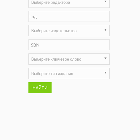
Выберите редактора
Недропользование XXI век
Нефтегазовые технологии
Выберите издательство
Нефтегазовая вертикаль
НефтьГазПраво
Выберите ключевое слово
Промышленность и безопасность
Разведка и охрана недр
Выберите тип издания
Сибирский форум
НАЙТИ
"События и люди" (газета ОАО
"СУЭК")
Стандарт качества
Сфера. Нефть и газ
Уголь