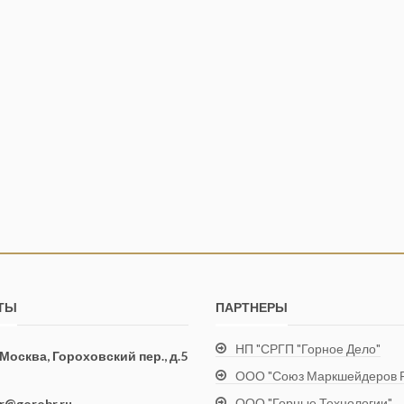
ТЫ
ПАРТНЕРЫ
НП "СРГП "Горное Дело"
. Москва, Гороховский пер., д.5
ООО "Союз Маркшейдеров Р
ООО "Горные Технологии"
ir@gorobr.ru