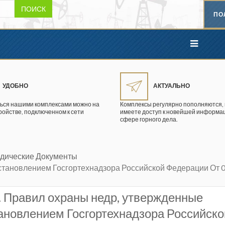
ПОИСК
ПО
УДОБНО
АКТУАЛЬНО
ься нашими комплексами можно на
Комплексы регулярно пополняются, 
ройстве, подключенном к сети
имеете доступ к новейшей информац
сфере горного дела.
тодические Документы
становлением Госгортехнадзора Российской Федерации От 0
1. Правил охраны недр, утвержденные
ановлением Госгортехнадзора Российско