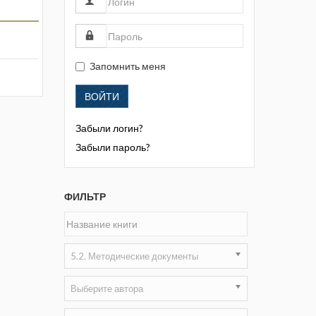
Жизнь замечательных людей
Кузбасса. Информационный
бюллетень
Запомнить меня
Информационный бюллетень
«Охрана труда и промышленная
ВОЙТИ
безопасность»
Забыли логин?
Информационный бюллетень
Федеральной службы по
Забыли пароль?
экологическому, технологическому и
атомному надзору
ФИЛЬТР
Информация и космос
Маркшейдерия и недропользование
5.2. Методические документы
Маркшейдерский вестник
Медицина катастроф
Выберите автора
Минеральные ресурсы России