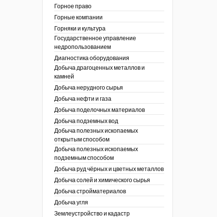
сторождений
Горное право
ы России
Горные компании
I век
кументы
Горняки и культура
ных работ
огии
Государственное управление
ы
аль
недропользованием
в
Диагностика оборудования
Добыча драгоценных металлов и
езопасность
камней
ы
др
Добыча нерудного сырья
кументы
Добыча нефти и газа
х выработок, меры
зета ОАО "СУЭК")
Добыча поделочных материалов
сные зоны
ы
Добыча подземных вод
Добыча полезных ископаемых
кументы
открытым способом
боты
Добыча полезных ископаемых
ы
подземным способом
кументы
едача и
Добыча руд чёрных и цветных металлов
ные ископаемые
Добыча солей и химического сырья
 сырье
Добыча стройматериалов
Добыча угля
ты
Землеустройство и кадастр
окументы