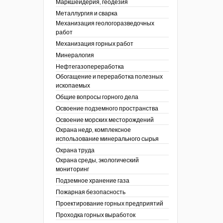
Маркшейдерия, геодезия
Металлургия и сварка
Механизация геологоразведочных
работ
Механизация горных работ
Минералогия
Нефтегазопереработка
Обогащение и переработка полезных
ископаемых
Общие вопросы горного дела
Освоение подземного пространства
Освоение морских месторождений
Охрана недр, комплексное
использование минерального сырья
Охрана труда
Охрана среды, экологический
мониторинг
Подземное хранение газа
Пожарная безопасность
Проектирование горных предприятий
Проходка горных выработок