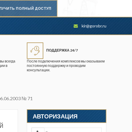
ЛУЧИТЬ ПОЛНЫЙ ДОСТУП
Безопасность труда в
kir@gorobr.ru
промышленности
Вестник научного центра по
безопасности работ в угольной
ПОДДЕРЖКА 24/7
промышленности
вы всегда
После подключения комплексов мы оказываем
ии в
постоянную поддержку и проводим
Горная промышленность
консультации.
Горное дело
Горный журнал
6.06.2003 № 71
Горный кодекс
Геопрофи
АВТОРИЗАЦИЯ
й
Горнопромышленные ведомости