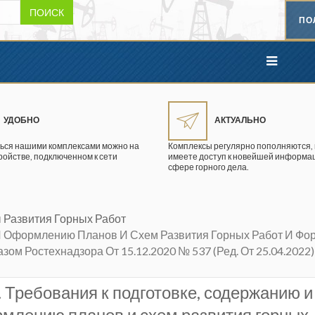
ПОИСК
ПО
УДОБНО
АКТУАЛЬНО
ься нашими комплексами можно на
Комплексы регулярно пополняются, 
ройстве, подключенном к сети
имеете доступ к новейшей информац
сфере горного дела.
ы Развития Горных Работ
 И Оформлению Планов И Схем Развития Горных Работ И Фо
ом Ростехнадзора От 15.12.2020 № 537 (ред. От 25.04.2022)
2. Требования к подготовке, содержанию и
млению планов и схем развития горных