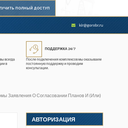
ЛУЧИТЬ ПОЛНЫЙ ДОСТУП
Безопасность труда в
kir@gorobr.ru
промышленности
Вестник научного центра по
безопасности работ в угольной
ПОДДЕРЖКА 24/7
промышленности
вы всегда
После подключения комплексов мы оказываем
ии в
постоянную поддержку и проводим
Горная промышленность
консультации.
Горное дело
Горный журнал
рмы Заявления О Согласовании Планов И (или)
Горный кодекс
Геопрофи
АВТОРИЗАЦИЯ
Горнопромышленные ведомости