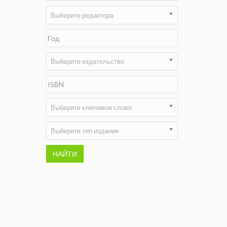
Выберите редактора
Недропользование XXI век
Нефтегазовые технологии
Нефтегазовая вертикаль
Выберите издательство
НефтьГазПраво
Промышленность и безопасность
Выберите ключевое слово
Разведка и охрана недр
Выберите тип издания
Сибирский форум
НАЙТИ
"События и люди" (газета ОАО
"СУЭК")
Стандарт качества
Сфера. Нефть и газ
Уголь