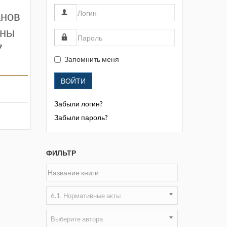
Жизнь замечательных людей
анов
Кузбасса. Информационный
ены
бюллетень
7
Информационный бюллетень
Запомнить меня
«Охрана труда и промышленная
безопасность»
ВОЙТИ
Информационный бюллетень
Забыли логин?
Федеральной службы по
экологическому, технологическому и
Забыли пароль?
атомному надзору
Информация и космос
ФИЛЬТР
Маркшейдерия и недропользование
Маркшейдерский вестник
6.1. Нормативные акты
Медицина катастроф
Выберите автора
Минеральные ресурсы России