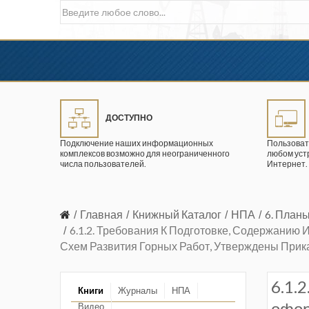
ДОСТУПНО
Подключение наших информационных
Пользоват
комплексов возможно для неограниченного
любом уст
числа пользователей.
Интернет.
Главная
Книжный Каталог
НПА
6. План
6.1.2. Требования К Подготовке, Содержанию
Схем Развития Горных Работ, Утверждены Приказ
6.1.
Книги
Журналы
НПА
офор
Видео