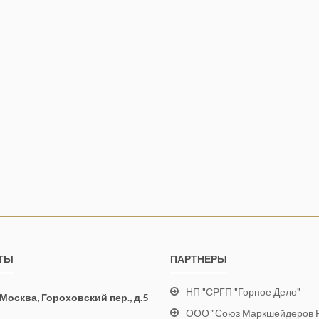
ТЫ
ПАРТНЕРЫ
НП "СРГП "Горное Дело"
. Москва, Гороховский пер., д.5
ООО "Союз Маркшейдеров Р