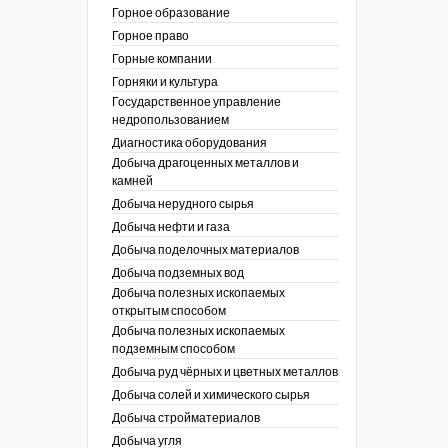
ник
Горное образование
сторождений
Горное право
ы России
Горные компании
I век
кументы
Горняки и культура
ных работ
огии
Государственное управление
ы
аль
недропользованием
в
Диагностика оборудования
Добыча драгоценных металлов и
езопасность
камней
ы
др
Добыча нерудного сырья
кументы
Добыча нефти и газа
х выработок, меры
зета ОАО "СУЭК")
Добыча поделочных материалов
сные зоны
ы
Добыча подземных вод
Добыча полезных ископаемых
кументы
открытым способом
боты
Добыча полезных ископаемых
ы
подземным способом
кументы
едача и
Добыча руд чёрных и цветных металлов
ные ископаемые
Добыча солей и химического сырья
 сырье
Добыча стройматериалов
Добыча угля