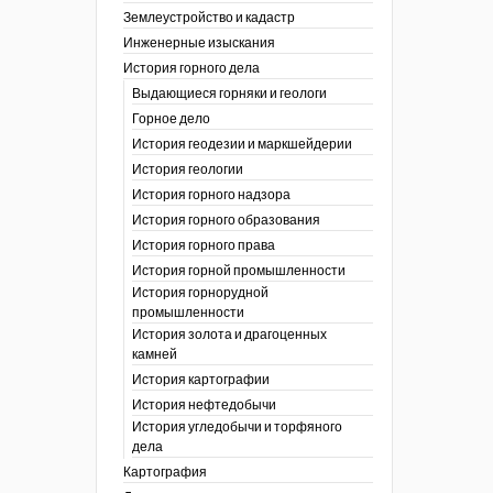
ты
Землеустройство и кадастр
окументы
Инженерные изыскания
отвода земель
История горного дела
 гг.)
Выдающиеся горняки и геологи
ния графической
Горное дело
История геодезии и маркшейдерии
ты
История геологии
окументы
, глобальное
История горного надзора
История горного образования
ты
История горного права
окументы
История горной промышленности
ийской
История горнорудной
промышленности
бных органов по
История золота и драгоценных
дропользования
камней
адзора
История картографии
убежных стран
История нефтедобычи
История угледобычи и торфяного
дела
Картография