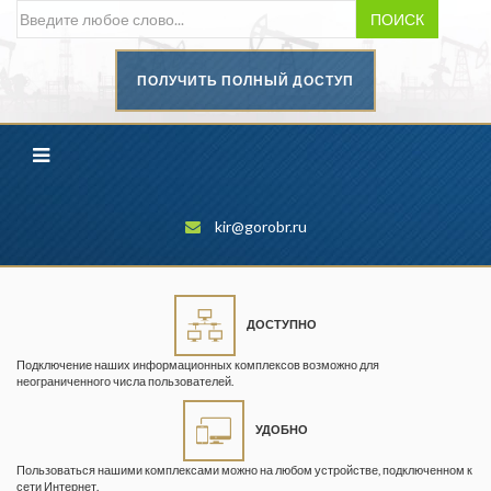
ПОИСК
ПОЛУЧИТЬ ПОЛНЫЙ ДОСТУП
Безопасность труда в
промышленности
Вестник научного центра по
безопасности работ в угольной
промышленности
kir@gorobr.ru
Горная промышленность
Горное дело
ДОСТУПНО
Горный журнал
Подключение наших информационных комплексов возможно для
Горный кодекс
неограниченного числа пользователей.
Геопрофи
УДОБНО
Горнопромышленные ведомости
Пользоваться нашими комплексами можно на любом устройстве, подключенном к
сети Интернет.