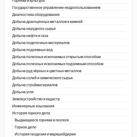
Горняки и культура
Государственное управление недропользованием
Уголь Кузбасса
Диагностика оборудования
Добыча драгоценных металлов и камней
Химагрегаты
Добыча нерудного сырья
Электроэнергия. Передача и
Добыча нефти и газа
распределение
Добыча поделочных материалов
Добыча подземных вод
Coal People Magazine
Добыча полезных ископаемых открытым способом
Добыча полезных ископаемых подземным способом
PWC
Добыча руд чёрных и цветных металлов
Добыча солей и химического сырья
Добыча стройматериалов
Добыча угля
Землеустройство и кадастр
г.)
Инженерные изыскания
История горного дела
Выдающиеся горняки и геологи
Горное дело
История геодезии и маркшейдерии