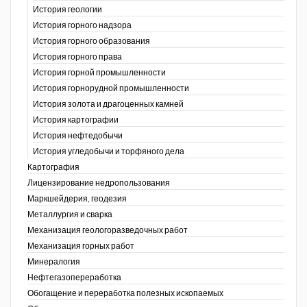
История геологии
История горного надзора
ганов
История горного образования
История горного права
История горной промышленности
История горнорудной промышленности
История золота и драгоценных камней
История картографии
История нефтедобычи
История угледобычи и торфяного дела
Картография
Лицензирование недропользования
Маркшейдерия, геодезия
Металлургия и сварка
Механизация геологоразведочных работ
Механизация горных работ
Минералогия
Нефтегазопереработка
Обогащение и переработка полезных ископаемых