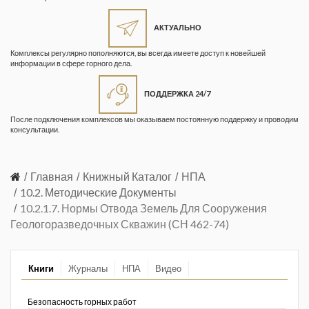
Жизнь замечательных людей
Кузбасса. Информационный
АКТУАЛЬНО
бюллетень
Комплексы регулярно пополняются, вы всегда имеете доступ к новейшей
информации в сфере горного дела.
Информационный бюллетень
«Охрана труда и промышленная
ПОДДЕРЖКА 24/7
безопасность»
После подключения комплексов мы оказываем постоянную поддержку и проводим
Информационный бюллетень
консультации.
Федеральной службы по
экологическому, технологическому и
атомному надзору
Главная
Книжный Каталог
НПА
10.2. Методические Документы
Информация и космос
10.2.1.7. Нормы Отвода Земель Для Сооружения
Геологоразведочных Скважин (СН 462-74)
Маркшейдерия и недропользование
Маркшейдерский вестник
Книги
Журналы
НПА
Видео
Медицина катастроф
Безопасность горных работ
Минеральные ресурсы России