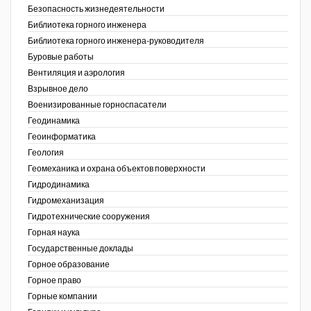
Безопасность жизнедеятельности
Недропользование XXI век
Библиотека горного инженера
Библиотека горного инженера-руководителя
Нефтегазовые технологии
Буровые работы
Вентиляция и аэрология
Нефтегазовая вертикаль
Взрывное дело
Военизированные горноспасатели
НефтьГазПраво
Геодинамика
Промышленность и безопасность
Геоинформатика
ов,
Геология
ая
Разведка и охрана недр
Геомеханика и охрана объектов поверхности
Гидродинамика
Сибирский форум
Гидромеханизация
"События и люди" (газета ОАО
Гидротехнические сооружения
"СУЭК")
Горная наука
Государственные доклады
Стандарт качества
Горное образование
Горное право
Сфера. Нефть и газ
Горные компании
Уголь