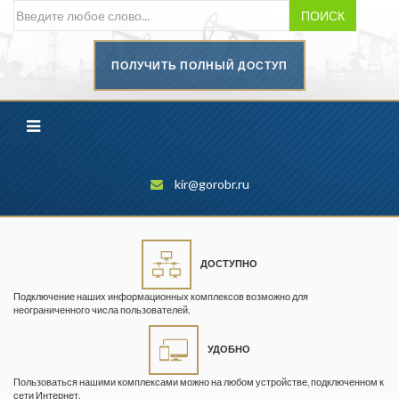
ПОИСК
ПОЛУЧИТЬ ПОЛНЫЙ ДОСТУП
Безопасность труда в
промышленности
Вестник научного центра по
безопасности работ в угольной
промышленности
kir@gorobr.ru
Горная промышленность
Горное дело
ДОСТУПНО
Горный журнал
Подключение наших информационных комплексов возможно для
Горный кодекс
неограниченного числа пользователей.
Геопрофи
УДОБНО
Горнопромышленные ведомости
Пользоваться нашими комплексами можно на любом устройстве, подключенном к
сети Интернет.