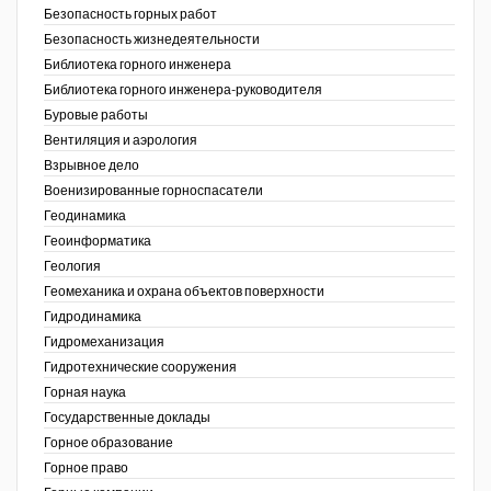
Безопасность горных работ
Недропользование XXI век
Безопасность жизнедеятельности
Библиотека горного инженера
Нефтегазовые технологии
Библиотека горного инженера-руководителя
Буровые работы
Нефтегазовая вертикаль
Вентиляция и аэрология
Взрывное дело
НефтьГазПраво
Военизированные горноспасатели
Промышленность и безопасность
Геодинамика
Геоинформатика
Разведка и охрана недр
ов,
Геология
ая
Геомеханика и охрана объектов поверхности
Сибирский форум
Гидродинамика
"События и люди" (газета ОАО
Гидромеханизация
"СУЭК")
Гидротехнические сооружения
Горная наука
Стандарт качества
Государственные доклады
Горное образование
Сфера. Нефть и газ
Горное право
Уголь