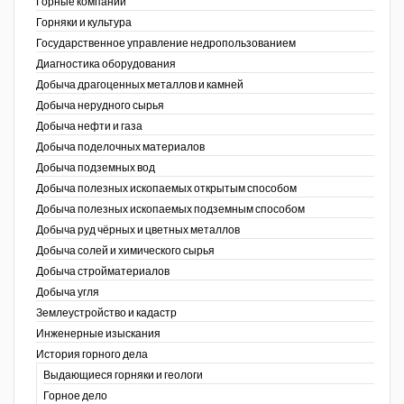
Горные компании
Горняки и культура
Уголь Кузбасса
Государственное управление недропользованием
Диагностика оборудования
Химагрегаты
Добыча драгоценных металлов и камней
Электроэнергия. Передача и
Добыча нерудного сырья
распределение
Добыча нефти и газа
Добыча поделочных материалов
Coal People Magazine
Добыча подземных вод
Добыча полезных ископаемых открытым способом
PWC
Добыча полезных ископаемых подземным способом
Добыча руд чёрных и цветных металлов
Добыча солей и химического сырья
Добыча стройматериалов
Добыча угля
Землеустройство и кадастр
г.)
Инженерные изыскания
История горного дела
Выдающиеся горняки и геологи
Горное дело