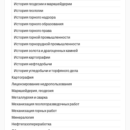
История геодезии и маркшейдерии
История геологии
История горного надзора
ганов
История горного образования
История горного права
История горной промышленности
История горнорудной промышленности
История золота и драгоценных камней
История картографии
История нефтедобычи
История угледобычи и торфяного дела
Картография
Лицензирование недропользования
Маркшейдерия, геодезия
Металлургия и сварка
Механизация геологоразведочных работ
Механизация горных работ
Минералогия
Нефтегазопереработка