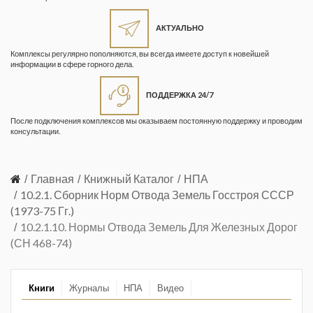
Жизнь замечательных людей
Кузбасса. Информационный
АКТУАЛЬНО
бюллетень
Комплексы регулярно пополняются, вы всегда имеете доступ к новейшей
информации в сфере горного дела.
Информационный бюллетень
«Охрана труда и промышленная
ПОДДЕРЖКА 24/7
безопасность»
После подключения комплексов мы оказываем постоянную поддержку и проводим
Информационный бюллетень
консультации.
Федеральной службы по
экологическому, технологическому и
атомному надзору
Главная
Книжный Каталог
НПА
10.2.1. Сборник Норм Отвода Земель Госстроя СССР
Информация и космос
(1973-75 Гг.)
10.2.1.10. Нормы Отвода Земель Для Железных Дорог
Маркшейдерия и недропользование
(СН 468-74)
Маркшейдерский вестник
Медицина катастроф
Книги
Журналы
НПА
Видео
Минеральные ресурсы России