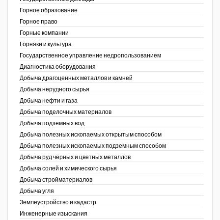
Горное образование
Уголь Кузбасса
Горное право
Горные компании
Химагрегаты
Горняки и культура
Государственное управление недропользованием
Электроэнергия. Передача и
Диагностика оборудования
распределение
Добыча драгоценных металлов и камней
Coal People Magazine
Добыча нерудного сырья
Добыча нефти и газа
PWC
Добыча поделочных материалов
Добыча подземных вод
Добыча полезных ископаемых открытым способом
Добыча полезных ископаемых подземным способом
Добыча руд чёрных и цветных металлов
Добыча солей и химического сырья
Добыча стройматериалов
Добыча угля
Землеустройство и кадастр
г.)
Инженерные изыскания