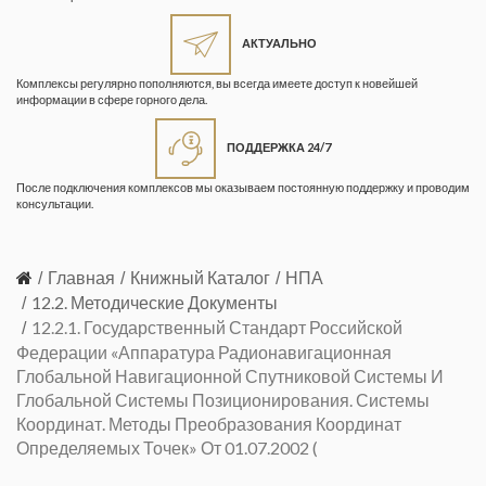
Жизнь замечательных людей
Кузбасса. Информационный
АКТУАЛЬНО
бюллетень
Комплексы регулярно пополняются, вы всегда имеете доступ к новейшей
информации в сфере горного дела.
Информационный бюллетень
«Охрана труда и промышленная
ПОДДЕРЖКА 24/7
безопасность»
После подключения комплексов мы оказываем постоянную поддержку и проводим
Информационный бюллетень
консультации.
Федеральной службы по
экологическому, технологическому и
атомному надзору
Главная
Книжный Каталог
НПА
12.2. Методические Документы
Информация и космос
12.2.1. Государственный Стандарт Российской
Федерации «Аппаратура Радионавигационная
Маркшейдерия и недропользование
Глобальной Навигационной Спутниковой Системы И
Маркшейдерский вестник
Глобальной Системы Позиционирования. Системы
Координат. Методы Преобразования Координат
Медицина катастроф
Определяемых Точек» От 01.07.2002 (
Минеральные ресурсы России