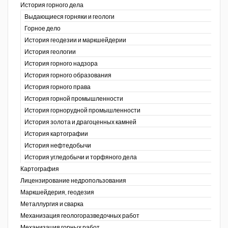
История горного дела
Выдающиеся горняки и геологи
Горное дело
История геодезии и маркшейдерии
История геологии
История горного надзора
ганов
История горного образования
История горного права
История горной промышленности
История горнорудной промышленности
История золота и драгоценных камней
История картографии
История нефтедобычи
История угледобычи и торфяного дела
Картография
Лицензирование недропользования
Маркшейдерия, геодезия
Металлургия и сварка
Механизация геологоразведочных работ
Механизация горных работ