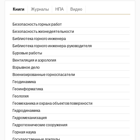
Книги
Журналы
НПА
Видео
Недропользование XXI век
Нефтегазовые технологии
Безопасность горных работ
Безопасность жизнедеятельности
Нефтегазовая вертикаль
Библиотека горного инженера
Библиотека горного инженера-руководителя
НефтьГазПраво
Буровые работы
Промышленность и безопасность
Вентиляция и аэрология
Взрывное дело
Разведка и охрана недр
Военизированные горноспасатели
Геодинамика
Сибирский форум
Геоинформатика
ов,
Геология
"События и люди" (газета ОАО
ая
"СУЭК")
Геомеханика и охрана объектов поверхности
Гидродинамика
Стандарт качества
Гидромеханизация
Гидротехнические сооружения
Сфера. Нефть и газ
Горная наука
Государственные доклады
Уголь