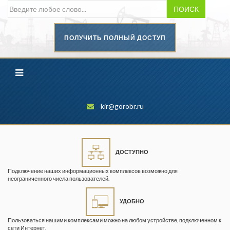
ПОИСК
ПОЛУЧИТЬ ПОЛНЫЙ ДОСТУП
Безопасность труда в
промышленности
Вестник научного центра по
безопасности работ в угольной
промышленности
kir@gorobr.ru
Горная промышленность
Горное дело
ДОСТУПНО
Горный журнал
Подключение наших информационных комплексов возможно для
Горный кодекс
неограниченного числа пользователей.
Геопрофи
УДОБНО
Горнопромышленные ведомости
Пользоваться нашими комплексами можно на любом устройстве, подключенном к
сети Интернет.