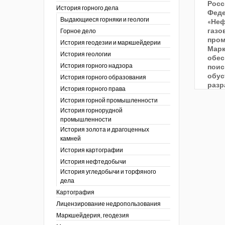
Росс
История горного дела
 гг.)
Фед
Выдающиеся горняки и геологи
«Неф
ния графической
газо
Горное дело
пром
История геодезии и маркшейдерии
ты
Мар
История геологии
окументы
обес
, глобальное
История горного надзора
поис
обус
История горного образования
разр
ты
История горного права
мест
окументы
История горной промышленности
угл
ийской
История горнорудной
промышленности
бных органов по
История золота и драгоценных
дропользования
камней
адзора
История картографии
убежных стран
История нефтедобычи
История угледобычи и торфяного
дела
Картография
Лицензирование недропользования
Маркшейдерия, геодезия