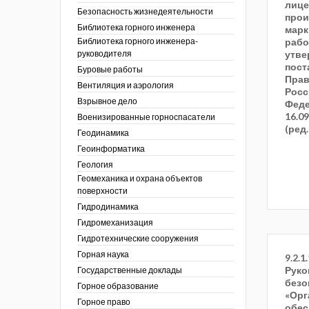
лице
тра по
ы
ции. 2025 год
Безопасность жизнедеятельности
прои
 угольной
кументы
ции. 2024 год
Библиотека горного инженера
марк
зор и контроль в
Библиотека горного инженера-
рабо
ции. 2023 год
сть
руководителя
утве
ции. 2022 год
пост
Буровые работы
ы
ора. Ноябрь 2022
Прав
Вентиляция и аэрология
пасность
ции. 2021 год
Росс
ы
Взрывное дело
Феде
ора. Февраль
16.0
х работ
Военизированные горноспасатели
(ред.
ведомости
ы
ции. 2020 год
Геодинамика
 людей Кузбасса.
 полезным
ора. Декабрь
Геоинформатика
ллетень
Геология
летень «Охрана
 устойчивости
фере
Геомеханика и охрана объектов
я безопасность»
еров, разрезов и
поверхности
вой сфере
ллетень
Гидродинамика
ты
по
тупления
ологическому и
Гидромеханизация
ы
Гидротехнические сооружения
нарушений
ния
Горная наука
9.2.1.
ропользование
е разработки
Руко
Государственные доклады
ник
безо
Горное образование
«Орг
сторождений
Горное право
обес