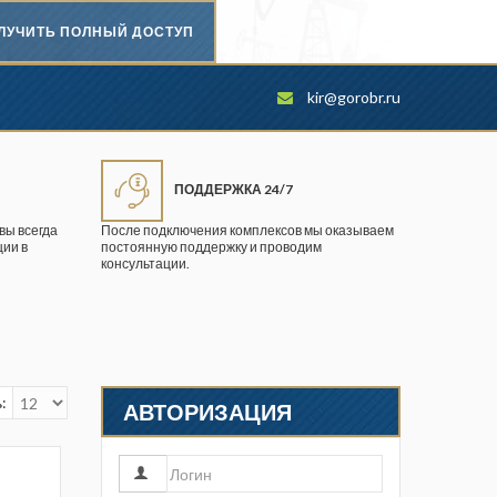
ЛУЧИТЬ ПОЛНЫЙ ДОСТУП
Безопасность труда в
kir@gorobr.ru
промышленности
Вестник научного центра по
безопасности работ в угольной
ПОДДЕРЖКА 24/7
промышленности
вы всегда
После подключения комплексов мы оказываем
ии в
постоянную поддержку и проводим
Горная промышленность
консультации.
Горное дело
Горный журнал
Горный кодекс
:
АВТОРИЗАЦИЯ
Геопрофи
Горнопромышленные ведомости