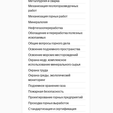
Металлургия и сварка
Механизация геологоразведочных
работ
Механизация горных работ
Минералогия
Нефтегазопереработка
Обогащение и переработка полезных
ископаемых
Общие вопросы горного дела
Освоение подземного пространства
Освоение морских месторождений
Охрана недр, комплексное
использование минерального сырья
Охрана труда
Охрана среды, экологический
мониторинг
Подземное хранение газа
Пожарная безопасность
Проектирование горных предприятий
Проходка горных выработок
Стандартизация и сертификация