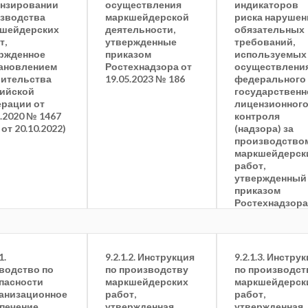
нзировании
осуществления
индикаторов
зводства
маркшейдерской
риска нарушен
шейдерских
деятельности,
обязательных
т,
утвержденные
требований,
ржденное
приказом
используемых
ановлением
Ростехнадзора от
осуществлени
ительства
19.05.2023 № 186
федерального
ийской
государственн
рации от
лицензионног
9.2020 № 1467
контроля
 от 20.10.2022)
(надзора) за
производство
маркшейдерск
работ,
утвержденный
приказом
Ростехнадзора
13.07.2023 № 2
1.
9.2.1.2. Инструкция
9.2.1.3. Инстру
водство по
по производству
по производст
пасности
маркшейдерских
маркшейдерск
анизационное
работ,
работ,
печение
утвержденная
утвержденная