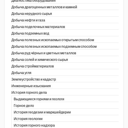
Диагностика оборудования
Добыча драгоценных металлов и камней
Уголь Кузбасса
Добыча нерудного сырья
Добыча нефти и газа
Химагрегаты
Добыча поделочных материалов
Электроэнергия. Передача и
Добыча подземных вод
распределение
Добыча полезных ископаемых открытым способом
Добыча полезных ископаемых подземным способом
Coal People Magazine
Добыча руд чёрных и цветных металлов
Добыча солей и химического сырья
PWC
Добыча стройматериалов
Добыча угля
Землеустройство и кадастр
г.)
Инженерные изыскания
История горного дела
Выдающиеся горняки и геологи
Горное дело
История геодезии и маркшейдерии
История геологии
История горного надзора
ганов