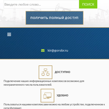
ПОИСК
ПОЛУЧИТЬ ПОЛНЫЙ ДОСТУП
Безопасность труда в
промышленности
Вестник научного центра по
безопасности работ в угольной
промышленности
kir@gorobr.ru
Горная промышленность
Горное дело
ДОСТУПНО
Горный журнал
Подключение наших информационных комплексов возможно для
Горный кодекс
неограниченного числа пользователей.
Геопрофи
УДОБНО
Горнопромышленные ведомости
Пользоваться нашими комплексами можно на любом устройстве, подключенном к
сети Интернет.