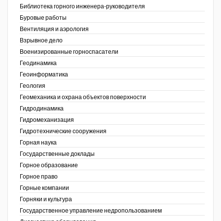
Библиотека горного инженера-руководителя
Недропользование XXI век
Буровые работы
Вентиляция и аэрология
Нефтегазовые технологии
Взрывное дело
Военизированные горноспасатели
Нефтегазовая вертикаль
Геодинамика
Геоинформатика
НефтьГазПраво
ов,
Геология
ая
Промышленность и безопасность
Геомеханика и охрана объектов поверхности
Гидродинамика
Разведка и охрана недр
Гидромеханизация
Гидротехнические сооружения
Сибирский форум
Горная наука
"События и люди" (газета ОАО
Государственные доклады
"СУЭК")
Горное образование
Горное право
Стандарт качества
Горные компании
Горняки и культура
Сфера. Нефть и газ
Государственное управление недропользованием
Уголь