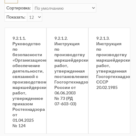
Сортировка:
Показать:
9.2.1.1.
9.2.1.2.
9.2.1.3.
Руководство
Инструкция
Инструкция
по
по
по
безопасности
производству
производству
«Организационное
маркшейдерских
маркшейдерских
обеспечение
работ,
работ,
деятельности,
утвержденная
утвержденная
связанной с
постановлением
Госгортехнадзор
производством
Госгортехнадзора
СССР
маркшейдерских
России от
20.02.1985
работ,
06.06.2003
утвержденное
№ 73 (РД
приказом
07-603-03)
Ростехнадзора
от
01.04.2025
№ 124