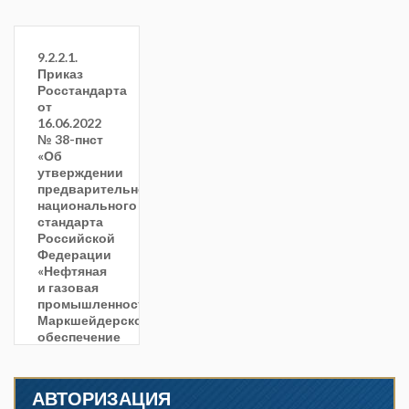
9.2.2.1.
Приказ
Росстандарта
от
16.06.2022
№ 38-пнст
«Об
утверждении
предварительного
национального
стандарта
Российской
Федерации
«Нефтяная
и газовая
промышленность.
Маркшейдерское
обеспечение
поиска,
разведки,
обустройства
АВТОРИЗАЦИЯ
и