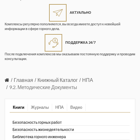
Жизнь замечательных людей
Кузбасса. Информационный
АКТУАЛЬНО
бюллетень
Комплексы регулярно пополняются, вы всегда имеете доступ к новейшей
информации в сфере горного дела.
Информационный бюллетень
«Охрана труда и промышленная
ПОДДЕРЖКА 24/7
безопасность»
После подключения комплексов мы оказываем постоянную поддержку и проводим
Информационный бюллетень
консультации.
Федеральной службы по
экологическому, технологическому и
атомному надзору
Главная
Книжный Каталог
НПА
9.2. Методические Документы
Информация и космос
Маркшейдерия и недропользование
Книги
Журналы
НПА
Видео
Маркшейдерский вестник
Безопасность горных работ
Медицина катастроф
Безопасность жизнедеятельности
Библиотека горного инженера
Минеральные ресурсы России