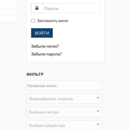
Жизнь замечательных людей
Кузбасса. Информационный
бюллетень
Запомнить меня
Информационный бюллетень
ВОЙТИ
«Охрана труда и промышленная
безопасность»
Забыли логин?
Информационный бюллетень
Забыли пароль?
Федеральной службы по
экологическому, технологическому и
атомному надзору
ФИЛЬТР
Информация и космос
Маркшейдерия и недропользование
Маркшейдерия, геодезия
Маркшейдерский вестник
Выберите автора
Медицина катастроф
Выберите редактора
Минеральные ресурсы России