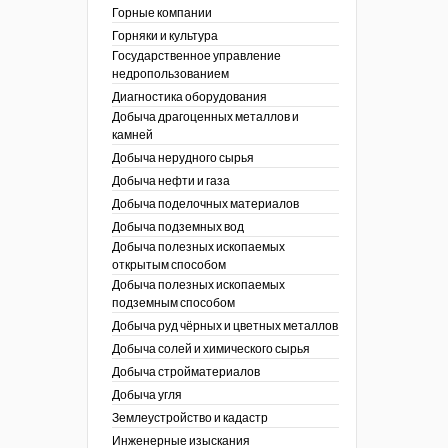
ы России
Горные компании
I век
кументы
Горняки и культура
ных работ
огии
Государственное управление
ы
аль
недропользованием
в
Диагностика оборудования
Добыча драгоценных металлов и
езопасность
камней
ы
др
Добыча нерудного сырья
кументы
Добыча нефти и газа
х выработок, меры
зета ОАО "СУЭК")
Добыча поделочных материалов
сные зоны
ы
Добыча подземных вод
Добыча полезных ископаемых
кументы
открытым способом
боты
Добыча полезных ископаемых
ы
подземным способом
кументы
едача и
Добыча руд чёрных и цветных металлов
ные ископаемые
Добыча солей и химического сырья
 сырье
Добыча стройматериалов
Добыча угля
ты
Землеустройство и кадастр
окументы
Инженерные изыскания
отвода земель