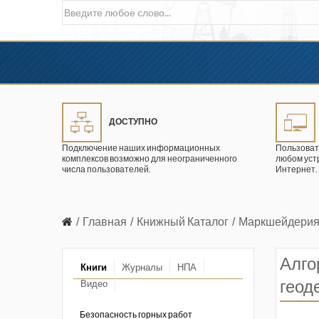
ДОСТУПНО
Подключение наших информационных
Пользоват
комплексов возможно для неограниченного
любом уст
числа пользователей.
Интернет.
Главная
Книжный Каталог
Маркшейдерия,
Алго
Книги
Журналы
НПА
геод
Видео
в промышленности
ции. 2026 год
Безопасность горных работ