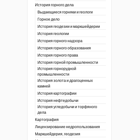
История горного дела
 гг.)
Выдающиеся горняки и геологи
ния графической
Горное дело
История геодезии и маркшейдерии
ты
История геологии
окументы
, глобальное
История горного надзора
История горного образования
ты
История горного права
окументы
История горной промышленности
ийской
История горнорудной
промышленности
бных органов по
История золота и драгоценных
дропользования
камней
адзора
История картографии
убежных стран
История нефтедобычи
История угледобычи и торфяного
дела
Картография
Лицензирование недропользования
Маркшейдерия, геодезия