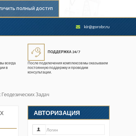
ЛУЧИТЬ ПОЛНЫЙ ДОСТУП
Безопасность труда в
kir@gorobr.ru
промышленности
Вестник научного центра по
безопасности работ в угольной
ПОДДЕРЖКА 24/7
промышленности
вы всегда
После подключения комплексов мы оказываем
ии в
постоянную поддержку и проводим
Горная промышленность
консультации.
Горное дело
 Геодезических Задач
Горный журнал
Горный кодекс
х
АВТОРИЗАЦИЯ
Геопрофи
Горнопромышленные ведомости