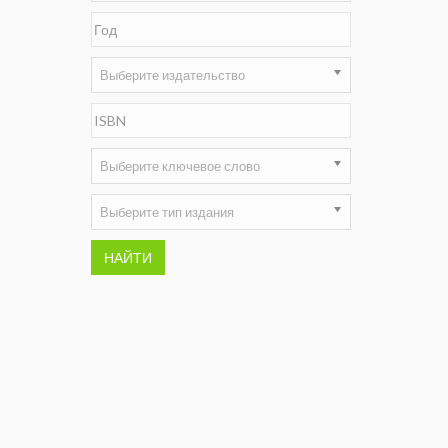
Недропользование XXI век
Нефтегазовые технологии
Выберите издательство
Нефтегазовая вертикаль
НефтьГазПраво
Выберите ключевое слово
Промышленность и безопасность
Выберите тип издания
Разведка и охрана недр
НАЙТИ
Сибирский форум
"События и люди" (газета ОАО
"СУЭК")
Стандарт качества
Сфера. Нефть и газ
Уголь