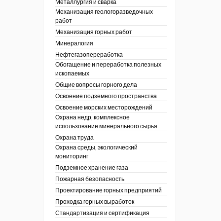
Металлургия и сварка
Механизация геологоразведочных
работ
Механизация горных работ
Минералогия
Нефтегазопереработка
Обогащение и переработка полезных
ископаемых
Общие вопросы горного дела
Освоение подземного пространства
Освоение морских месторождений
Охрана недр, комплексное
использование минерального сырья
Охрана труда
Охрана среды, экологический
мониторинг
Подземное хранение газа
Пожарная безопасность
Проектирование горных предприятий
Проходка горных выработок
Стандартизация и сертификация