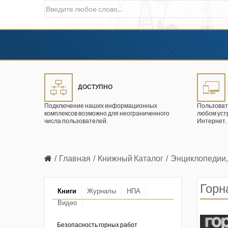
ДОСТУПНО
Подключение наших информационных
Пользоват
комплексов возможно для неограниченного
любом уст
числа пользователей.
Интернет.
Главная
Книжный Каталог
Энциклопедии,
Горн
Книги
Журналы
НПА
Видео
в промышленности
ции. 2026 год
Безопасность горных работ