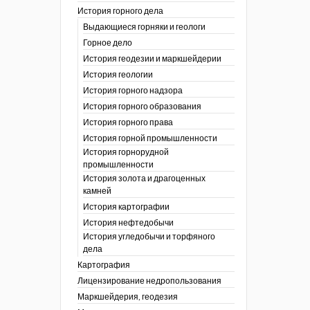
История горного дела
 гг.)
Выдающиеся горняки и геологи
ния графической
Горное дело
История геодезии и маркшейдерии
ты
История геологии
окументы
, глобальное
История горного надзора
История горного образования
ты
История горного права
окументы
История горной промышленности
ийской
История горнорудной
промышленности
бных органов по
История золота и драгоценных
дропользования
камней
адзора
История картографии
убежных стран
История нефтедобычи
История угледобычи и торфяного
дела
Картография
Лицензирование недропользования
Маркшейдерия, геодезия