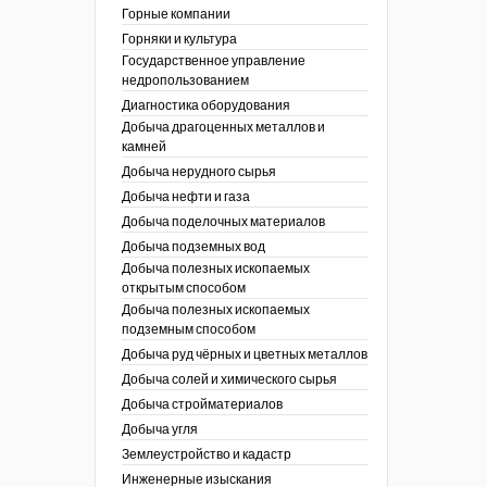
ы России
Горные компании
I век
кументы
Горняки и культура
ных работ
огии
Государственное управление
ы
аль
недропользованием
в
Диагностика оборудования
Добыча драгоценных металлов и
езопасность
камней
ы
др
Добыча нерудного сырья
кументы
Добыча нефти и газа
х выработок, меры
зета ОАО "СУЭК")
Добыча поделочных материалов
сные зоны
ы
Добыча подземных вод
Добыча полезных ископаемых
кументы
открытым способом
боты
Добыча полезных ископаемых
ы
подземным способом
кументы
едача и
Добыча руд чёрных и цветных металлов
ные ископаемые
Добыча солей и химического сырья
 сырье
Добыча стройматериалов
Добыча угля
ты
Землеустройство и кадастр
окументы
Инженерные изыскания
отвода земель