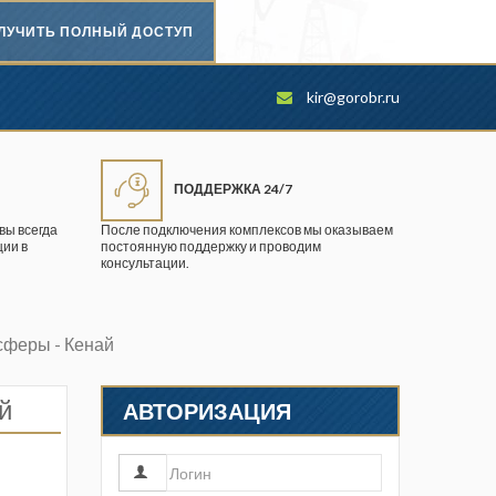
ЛУЧИТЬ ПОЛНЫЙ ДОСТУП
Безопасность труда в
kir@gorobr.ru
промышленности
Вестник научного центра по
безопасности работ в угольной
ПОДДЕРЖКА 24/7
промышленности
вы всегда
После подключения комплексов мы оказываем
ии в
постоянную поддержку и проводим
Горная промышленность
консультации.
Горное дело
сферы - Кенай
Горный журнал
Горный кодекс
й
АВТОРИЗАЦИЯ
Геопрофи
Горнопромышленные ведомости