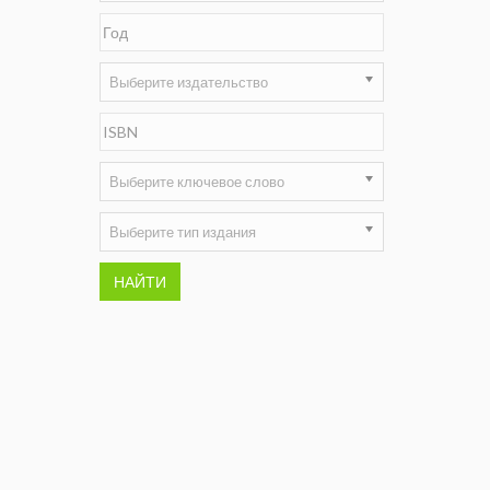
Недропользование XXI век
Нефтегазовые технологии
Выберите издательство
Нефтегазовая вертикаль
НефтьГазПраво
Выберите ключевое слово
Промышленность и безопасность
Выберите тип издания
Разведка и охрана недр
НАЙТИ
Сибирский форум
"События и люди" (газета ОАО
"СУЭК")
Стандарт качества
Сфера. Нефть и газ
Уголь