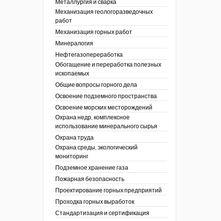
Металлургия и сварка
Механизация геологоразведочных
работ
Механизация горных работ
Минералогия
Нефтегазопереработка
Обогащение и переработка полезных
ископаемых
Общие вопросы горного дела
Освоение подземного пространства
Освоение морских месторождений
Охрана недр, комплексное
использование минерального сырья
Охрана труда
Охрана среды, экологический
мониторинг
Подземное хранение газа
Пожарная безопасность
Проектирование горных предприятий
Проходка горных выработок
Стандартизация и сертификация