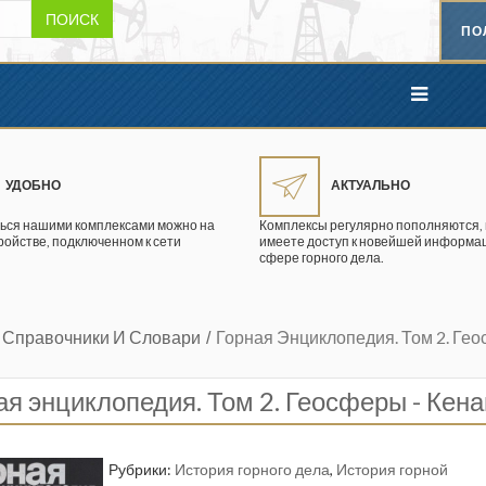
ПОИСК
ПО
УДОБНО
АКТУАЛЬНО
ься нашими комплексами можно на
Комплексы регулярно пополняются, 
ройстве, подключенном к сети
имеете доступ к новейшей информац
сфере горного дела.
 Справочники И Словари
Горная Энциклопедия. Том 2. Гео
ая энциклопедия. Том 2. Геосферы - Кена
Рубрики:
История горного дела
,
История горной