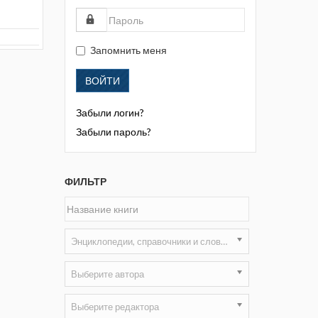
Жизнь замечательных людей
Кузбасса. Информационный
бюллетень
Запомнить меня
Информационный бюллетень
ВОЙТИ
«Охрана труда и промышленная
безопасность»
Забыли логин?
Информационный бюллетень
Забыли пароль?
Федеральной службы по
экологическому, технологическому и
атомному надзору
ФИЛЬТР
Информация и космос
Маркшейдерия и недропользование
Энциклопедии, справочники и словари
Маркшейдерский вестник
Выберите автора
Медицина катастроф
Выберите редактора
Минеральные ресурсы России