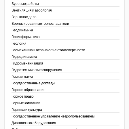
Буровые работы
Недропользование XXI век
Вентиляция и аэрология
Взрывное дело
Нефтегазовые технологии
Военизированные горноспасатели
Геодинамика
Нефтегазовая вертикаль
Геоинформатика
ов,
Геология
НефтьГазПраво
ая
Геомеханика и охрана объектов поверхности
Промышленность и безопасность
Гидродинамика
Гидромеханизация
Разведка и охрана недр
Гидротехнические сооружения
Горная наука
Сибирский форум
Государственные доклады
"События и люди" (газета ОАО
Горное образование
"СУЭК")
Горное право
Горные компании
Стандарт качества
Горняки и культура
Государственное управление недропользованием
Сфера. Нефть и газ
Диагностика оборудования
Уголь