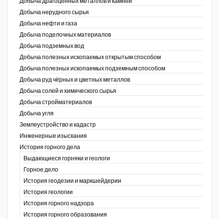
Добыча драгоценных металлов и камней
Добыча нерудного сырья
Уголь Кузбасса
Добыча нефти и газа
Добыча поделочных материалов
Химагрегаты
Добыча подземных вод
Электроэнергия. Передача и
Добыча полезных ископаемых открытым способом
распределение
Добыча полезных ископаемых подземным способом
Добыча руд чёрных и цветных металлов
Coal People Magazine
Добыча солей и химического сырья
Добыча стройматериалов
PWC
Добыча угля
Землеустройство и кадастр
г.)
Инженерные изыскания
История горного дела
Выдающиеся горняки и геологи
Горное дело
История геодезии и маркшейдерии
История геологии
История горного надзора
ганов
История горного образования