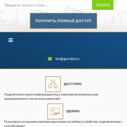
ПОИСК
ПОЛУЧИТЬ ПОЛНЫЙ ДОСТУП
Безопасность труда в
промышленности
Вестник научного центра по
безопасности работ в угольной
промышленности
kir@gorobr.ru
Горная промышленность
Горное дело
ДОСТУПНО
Горный журнал
Подключение наших информационных комплексов возможно для
Горный кодекс
неограниченного числа пользователей.
Геопрофи
УДОБНО
Горнопромышленные ведомости
Пользоваться нашими комплексами можно на любом устройстве, подключенном к
сети Интернет.