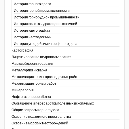
История горного права
История горной промышленности
История горнорудной промышленности
История золота и драгоценных камней
История картографии
История нефтедобычи
История угледобычи и торфяного дела
Картография
Лицензирование недропользования
Маркшейдерия, геодезия
Металлургия и сварка
Механизация геологоразведочных работ
Механизация горных работ
Минералогия
Нефтегазопереработка
Обогащение и переработка полезных ископаемых
Общие вопросы горного дела
Освоение подземного пространства
Освоение морских месторождений