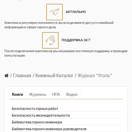
Жизнь замечательных людей
Кузбасса. Информационный
АКТУАЛЬНО
бюллетень
Комплексы регулярно пополняются, вы всегда имеете доступ к новейшей
информации в сфере горного дела.
Информационный бюллетень
«Охрана труда и промышленная
ПОДДЕРЖКА 24/7
безопасность»
После подключения комплексов мы оказываем постоянную поддержку и проводим
Информационный бюллетень
консультации.
Федеральной службы по
экологическому, технологическому и
атомному надзору
Главная
Книжный Каталог
Журнал "Уголь"
Информация и космос
Книги
Журналы
НПА
Видео
Маркшейдерия и недропользование
Маркшейдерский вестник
Безопасность горных работ
Безопасность жизнедеятельности
Медицина катастроф
Библиотека горного инженера
Библиотека горного инженера-руководителя
Минеральные ресурсы России