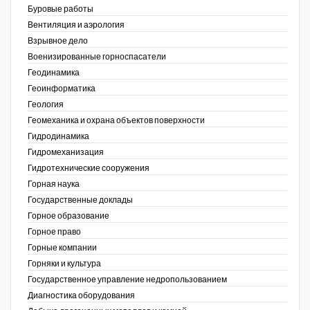
Буровые работы
Недропользование XXI век
Вентиляция и аэрология
Взрывное дело
Нефтегазовые технологии
Военизированные горноспасатели
Геодинамика
Нефтегазовая вертикаль
Геоинформатика
ов,
Геология
НефтьГазПраво
ая
Геомеханика и охрана объектов поверхности
Промышленность и безопасность
Гидродинамика
Гидромеханизация
Разведка и охрана недр
Гидротехнические сооружения
Горная наука
Сибирский форум
Государственные доклады
"События и люди" (газета ОАО
Горное образование
"СУЭК")
Горное право
Горные компании
Стандарт качества
Горняки и культура
Государственное управление недропользованием
Сфера. Нефть и газ
Диагностика оборудования
Уголь