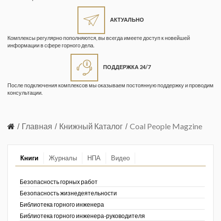
Жизнь замечательных людей
Кузбасса. Информационный
АКТУАЛЬНО
бюллетень
Комплексы регулярно пополняются, вы всегда имеете доступ к новейшей
информации в сфере горного дела.
Информационный бюллетень
«Охрана труда и промышленная
ПОДДЕРЖКА 24/7
безопасность»
После подключения комплексов мы оказываем постоянную поддержку и проводим
Информационный бюллетень
консультации.
Федеральной службы по
экологическому, технологическому и
атомному надзору
Главная
Книжный Каталог
Coal People Magzine
Информация и космос
Книги
Журналы
НПА
Видео
Маркшейдерия и недропользование
Маркшейдерский вестник
Безопасность горных работ
Безопасность жизнедеятельности
Медицина катастроф
Библиотека горного инженера
Библиотека горного инженера-руководителя
Минеральные ресурсы России