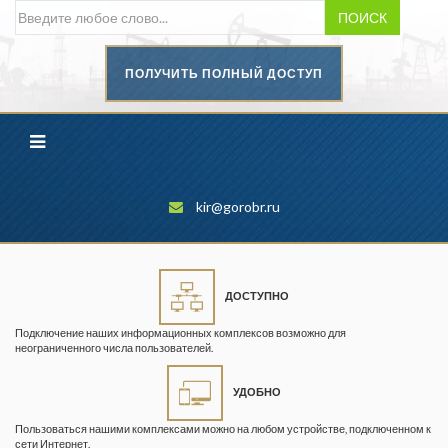
ПОИСК
ПОЛУЧИТЬ ПОЛНЫЙ ДОСТУП
Безопасность труда в
промышленности
Вестник научного центра по
безопасности работ в угольной
промышленности
kir@gorobr.ru
Горная промышленность
Горное дело
ДОСТУПНО
Горный журнал
Подключение наших информационных комплексов возможно для
Горный кодекс
неограниченного числа пользователей.
Геопрофи
УДОБНО
Горнопромышленные ведомости
Пользоваться нашими комплексами можно на любом устройстве, подключенном к
сети Интернет.