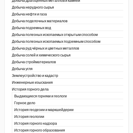
Добыча драгоценных металлов и камней
Добыча нерудного сырья
Уголь Кузбасса
Добыча нефти и газа
Добыча поделочных материалов
Химагрегаты
Добыча подземных вод
Электроэнергия. Передача и
Добыча полезных ископаемых открытым способом
распределение
Добыча полезных ископаемых подземным способом
Добыча руд чёрных и цветных металлов
Coal People Magazine
Добыча солей и химического сырья
Добыча стройматериалов
PWC
Добыча угля
Землеустройство и кадастр
г.)
Инженерные изыскания
История горного дела
Выдающиеся горняки и геологи
Горное дело
История геодезии и маркшейдерии
История геологии
История горного надзора
ганов
История горного образования