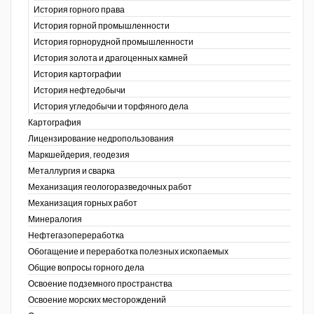
История горного права
История горной промышленности
История горнорудной промышленности
История золота и драгоценных камней
История картографии
История нефтедобычи
История угледобычи и торфяного дела
Картография
Лицензирование недропользования
Маркшейдерия, геодезия
Металлургия и сварка
Механизация геологоразведочных работ
Механизация горных работ
Минералогия
Нефтегазопереработка
Обогащение и переработка полезных ископаемых
Общие вопросы горного дела
Освоение подземного пространства
Освоение морских месторождений