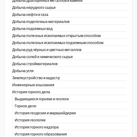
Добыча драгоценных металлов и камней
Добыча нерудного сырья
Уголь Кузбасса
Добыча нефти и газа
Добыча поделочных материалов
Химагрегаты
Добыча подземных вод
Электроэнергия. Передача и
Добыча полезных ископаемых открытым способом
распределение
Добыча полезных ископаемых подземным способом
Добыча руд чёрных и цветных металлов
Coal People Magazine
Добыча солей и химического сырья
Добыча стройматериалов
PWC
Добыча угля
Землеустройство и кадастр
г.)
Инженерные изыскания
История горного дела
Выдающиеся горняки и геологи
Горное дело
История геодезии и маркшейдерии
История геологии
История горного надзора
ганов
История горного образования