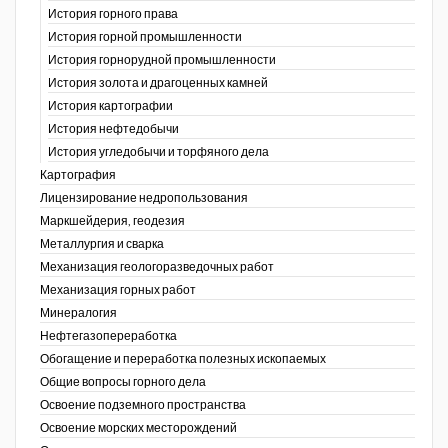
История горного права
История горной промышленности
История горнорудной промышленности
История золота и драгоценных камней
История картографии
История нефтедобычи
История угледобычи и торфяного дела
Картография
Лицензирование недропользования
Маркшейдерия, геодезия
Металлургия и сварка
Механизация геологоразведочных работ
Механизация горных работ
Минералогия
Нефтегазопереработка
Обогащение и переработка полезных ископаемых
Общие вопросы горного дела
Освоение подземного пространства
Освоение морских месторождений