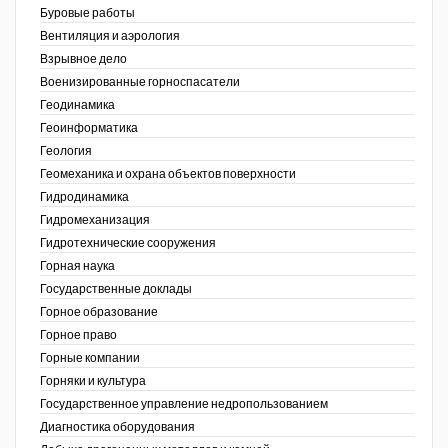
Буровые работы
Недропользование XXI век
Вентиляция и аэрология
Взрывное дело
Нефтегазовые технологии
Военизированные горноспасатели
Геодинамика
Нефтегазовая вертикаль
Геоинформатика
ов,
Геология
НефтьГазПраво
ая
Геомеханика и охрана объектов поверхности
Промышленность и безопасность
Гидродинамика
Гидромеханизация
Разведка и охрана недр
Гидротехнические сооружения
Горная наука
Сибирский форум
Государственные доклады
"События и люди" (газета ОАО
Горное образование
"СУЭК")
Горное право
Горные компании
Стандарт качества
Горняки и культура
Государственное управление недропользованием
Сфера. Нефть и газ
Диагностика оборудования
Уголь