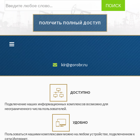
ПОИСК
ПОЛУЧИТЬ ПОЛНЫЙ ДОСТУП
Безопасность труда в
промышленности
Вестник научного центра по
безопасности работ в угольной
промышленности
kir@gorobr.ru
Горная промышленность
Горное дело
ДОСТУПНО
Горный журнал
Подключение наших информационных комплексов возможно для
Горный кодекс
неограниченного числа пользователей.
Геопрофи
УДОБНО
Горнопромышленные ведомости
Пользоваться нашими комплексами можно на любом устройстве, подключенном к
сети Интернет.