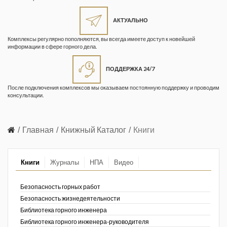
Жизнь замечательных людей
Кузбасса. Информационный
АКТУАЛЬНО
бюллетень
Комплексы регулярно пополняются, вы всегда имеете доступ к новейшей
информации в сфере горного дела.
Информационный бюллетень
«Охрана труда и промышленная
ПОДДЕРЖКА 24/7
безопасность»
После подключения комплексов мы оказываем постоянную поддержку и проводим
Информационный бюллетень
консультации.
Федеральной службы по
экологическому, технологическому и
атомному надзору
Главная
Книжный Каталог
Книги
Информация и космос
Книги
Журналы
НПА
Видео
Маркшейдерия и недропользование
Маркшейдерский вестник
Безопасность горных работ
Безопасность жизнедеятельности
Медицина катастроф
Библиотека горного инженера
Библиотека горного инженера-руководителя
Минеральные ресурсы России