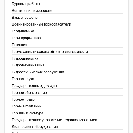
Буровые работы
Недропользование XXI век
Вентиляция и аэрология
Взрывное дело
Нефтегазовые технологии
Военизированные горноспасатели
Геодинамика
Нефтегазовая вертикаль
Геоинформатика
ов,
Геология
НефтьГазПраво
ая
Геомеханика и охрана объектов поверхности
Промышленность и безопасность
Гидродинамика
Гидромеханизация
Разведка и охрана недр
Гидротехнические сооружения
Горная наука
Сибирский форум
Государственные доклады
"События и люди" (газета ОАО
Горное образование
"СУЭК")
Горное право
Горные компании
Стандарт качества
Горняки и культура
Государственное управление недропользованием
Сфера. Нефть и газ
Диагностика оборудования
Уголь