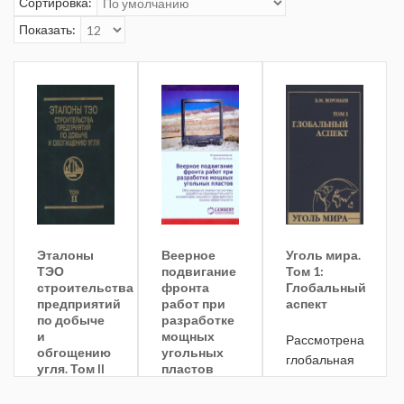
Сортировка:
Показать:
Эталоны
Веерное
Уголь мира.
ТЭО
подвигание
Том 1:
строительства
фронта
Глобальный
предприятий
работ при
аспект
по добыче
разработке
и
мощных
Рассмотрена
обгощению
угольных
глобальная
угля. Том II
пластов
энергетическая
система и