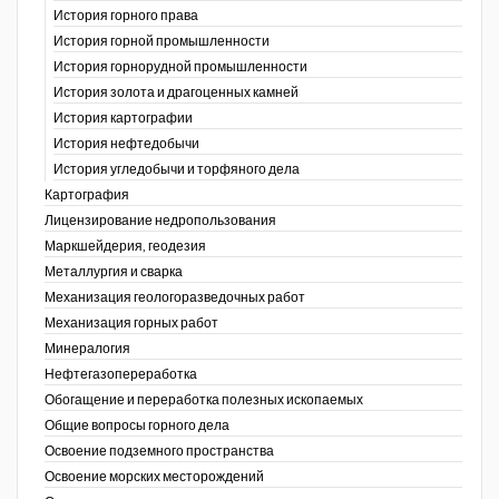
История горного права
История горной промышленности
История горнорудной промышленности
История золота и драгоценных камней
История картографии
История нефтедобычи
История угледобычи и торфяного дела
Картография
Лицензирование недропользования
Маркшейдерия, геодезия
Металлургия и сварка
Механизация геологоразведочных работ
Механизация горных работ
Минералогия
Нефтегазопереработка
Обогащение и переработка полезных ископаемых
Общие вопросы горного дела
Освоение подземного пространства
Освоение морских месторождений