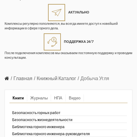
Жизнь замечательных людей
Кузбасса. Информационный
АКТУАЛЬНО
бюллетень
Комплексы регулярно пополняются, вы всегда имеете доступ к новейшей
информации в сфере горного дела.
Информационный бюллетень
«Охрана труда и промышленная
ПОДДЕРЖКА 24/7
безопасность»
После подключения комплексов мы оказываем постоянную поддержку и проводим
Информационный бюллетень
консультации.
Федеральной службы по
экологическому, технологическому и
атомному надзору
Главная
Книжный Каталог
Добыча Угля
Информация и космос
Книги
Журналы
НПА
Видео
Маркшейдерия и недропользование
Маркшейдерский вестник
Безопасность горных работ
Безопасность жизнедеятельности
Медицина катастроф
Библиотека горного инженера
Библиотека горного инженера-руководителя
Минеральные ресурсы России