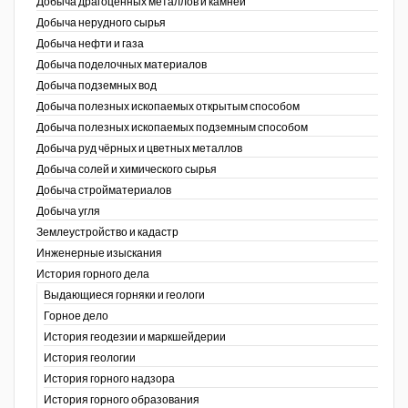
Добыча драгоценных металлов и камней
Добыча нерудного сырья
Уголь Кузбасса
Добыча нефти и газа
Добыча поделочных материалов
Химагрегаты
Добыча подземных вод
Электроэнергия. Передача и
Добыча полезных ископаемых открытым способом
распределение
Добыча полезных ископаемых подземным способом
Добыча руд чёрных и цветных металлов
Coal People Magazine
Добыча солей и химического сырья
Добыча стройматериалов
PWC
Добыча угля
Землеустройство и кадастр
г.)
Инженерные изыскания
История горного дела
Выдающиеся горняки и геологи
Горное дело
История геодезии и маркшейдерии
История геологии
История горного надзора
ганов
История горного образования