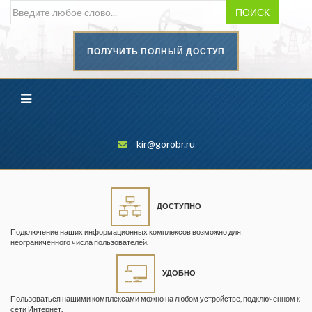
ПОИСК
ПОЛУЧИТЬ ПОЛНЫЙ ДОСТУП
Безопасность труда в
промышленности
Вестник научного центра по
безопасности работ в угольной
промышленности
kir@gorobr.ru
Горная промышленность
Горное дело
ДОСТУПНО
Горный журнал
Подключение наших информационных комплексов возможно для
Горный кодекс
неограниченного числа пользователей.
Геопрофи
УДОБНО
Горнопромышленные ведомости
Пользоваться нашими комплексами можно на любом устройстве, подключенном к
сети Интернет.