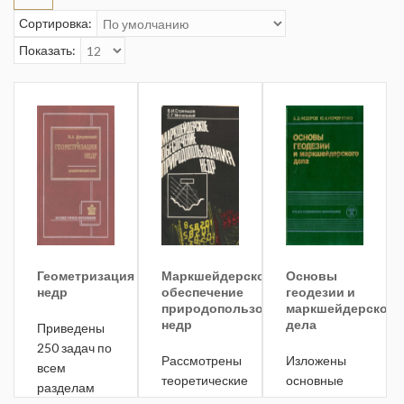
Сортировка:
Показать:
Геометризация
Маркшейдерское
Основы
недр
обеспечение
геодезии и
природопользования
маркшейдерского
недр
дела
Приведены
250 задач по
Рассмотрены
Изложены
всем
теоретические
основные
разделам
и
сведения о