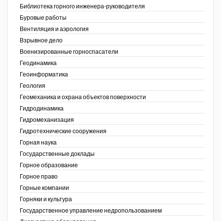
Библиотека горного инженера-руководителя
Недропользование XXI век
Буровые работы
Вентиляция и аэрология
Нефтегазовые технологии
Взрывное дело
Военизированные горноспасатели
Нефтегазовая вертикаль
Геодинамика
Геоинформатика
НефтьГазПраво
ов,
Геология
ая
Промышленность и безопасность
Геомеханика и охрана объектов поверхности
Гидродинамика
Разведка и охрана недр
Гидромеханизация
Гидротехнические сооружения
Сибирский форум
Горная наука
"События и люди" (газета ОАО
Государственные доклады
"СУЭК")
Горное образование
Горное право
Стандарт качества
Горные компании
Горняки и культура
Сфера. Нефть и газ
Государственное управление недропользованием
Уголь