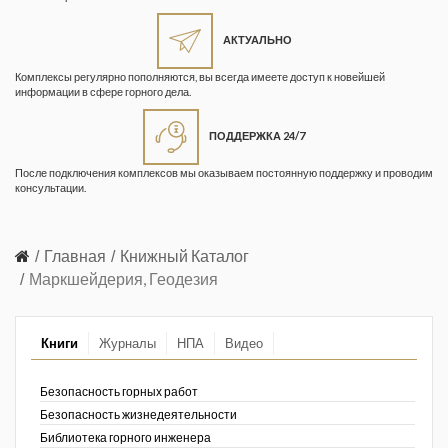
Жизнь замечательных людей
Кузбасса. Информационный
АКТУАЛЬНО
бюллетень
Комплексы регулярно пополняются, вы всегда имеете доступ к новейшей
информации в сфере горного дела.
Информационный бюллетень
«Охрана труда и промышленная
ПОДДЕРЖКА 24/7
безопасность»
После подключения комплексов мы оказываем постоянную поддержку и проводим
Информационный бюллетень
консультации.
Федеральной службы по
экологическому, технологическому и
атомному надзору
Главная
Книжный Каталог
Маркшейдерия, Геодезия
Информация и космос
Маркшейдерия и недропользование
Книги
Журналы
НПА
Видео
Маркшейдерский вестник
Безопасность горных работ
Медицина катастроф
Безопасность жизнедеятельности
Библиотека горного инженера
Минеральные ресурсы России