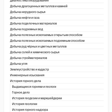
Диагностика оборудования
Добыча драгоценных металлов и камней
Уголь Кузбасса
Добыча нерудного сырья
Добыча нефти и газа
Химагрегаты
Добыча поделочных материалов
Электроэнергия. Передача и
Добыча подземных вод
распределение
Добыча полезных ископаемых открытым способом
Добыча полезных ископаемых подземным способом
Coal People Magazine
Добыча руд чёрных и цветных металлов
Добыча солей и химического сырья
PWC
Добыча стройматериалов
Добыча угля
Землеустройство и кадастр
г.)
Инженерные изыскания
История горного дела
Выдающиеся горняки и геологи
Горное дело
История геодезии и маркшейдерии
История геологии
История горного надзора
ганов