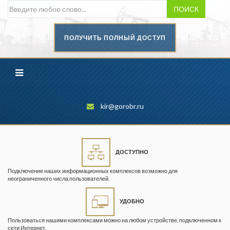
ПОИСК
ПОЛУЧИТЬ ПОЛНЫЙ ДОСТУП
Безопасность труда в
промышленности
Вестник научного центра по
безопасности работ в угольной
промышленности
kir@gorobr.ru
Горная промышленность
Горное дело
ДОСТУПНО
Горный журнал
Подключение наших информационных комплексов возможно для
Горный кодекс
неограниченного числа пользователей.
Геопрофи
УДОБНО
Горнопромышленные ведомости
Пользоваться нашими комплексами можно на любом устройстве, подключенном к
сети Интернет.