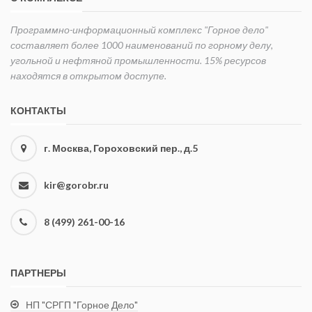
космических
геометрии
прекращается.
съемок.
недр,
Программно-информационный комплекс "Горное дело"
Инструкция
геостастики,
составляет более 1000 наименований по горному делу,
обязательна
стандартизации
угольной и нефтяной промышленности. 15% ресурсов
для всех
и
находятся в открытом доступе.
министерств,
сертификации,
ведомств,
метрологии,
КОНТАКТЫ
предприятий,
теории
организаций
верояnюсти
и
и
г. Москва, Гороховский пер., д.5
учреждений,
математической
осуществляющих
статистики,
kir@gorobr.ru
проектирование
теории
и
случайных
строительство
функций и
8 (499) 261-00-16
предприятий
других наук,
по добыче
имеющих
твердых
непосредственное
ПАРТНЕРЫ
полезных
отношение к
ископаемых
предмету
НП "СРГП "Горное Дело"
и нефти
или