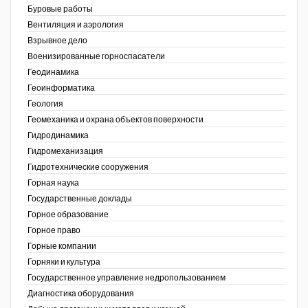
Буровые работы
Недропользование XXI век
Вентиляция и аэрология
Взрывное дело
Нефтегазовые технологии
Военизированные горноспасатели
Геодинамика
Нефтегазовая вертикаль
Геоинформатика
ов,
Геология
НефтьГазПраво
ая
Геомеханика и охрана объектов поверхности
Промышленность и безопасность
Гидродинамика
Гидромеханизация
Разведка и охрана недр
Гидротехнические сооружения
Горная наука
Сибирский форум
Государственные доклады
"События и люди" (газета ОАО
Горное образование
"СУЭК")
Горное право
Горные компании
Стандарт качества
Горняки и культура
Государственное управление недропользованием
Сфера. Нефть и газ
Диагностика оборудования
Уголь