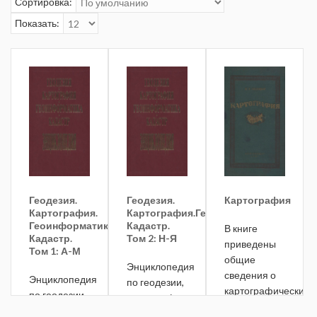
Сортировка:
Показать:
Геодезия.
Геодезия.
Картография
Картография.
Картография.Геоинформатика.
Геоинформатика.
Кадастр.
В книге
Кадастр.
Том 2: Н-Я
приведены
Том 1: А-М
общие
Энциклопедия
сведения о
Энциклопедия
по геодезии,
картографических
по геодезии,
картографии,
проекциях,
картографии,
геоинформатике