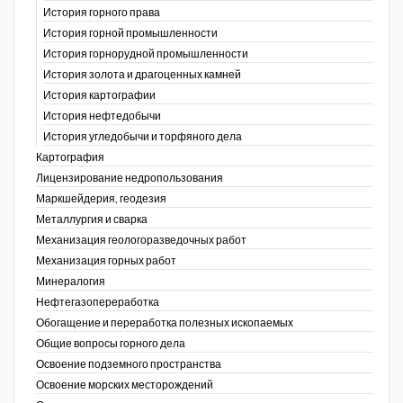
История горного права
История горной промышленности
История горнорудной промышленности
История золота и драгоценных камней
История картографии
История нефтедобычи
История угледобычи и торфяного дела
Картография
Лицензирование недропользования
Маркшейдерия, геодезия
Металлургия и сварка
Механизация геологоразведочных работ
Механизация горных работ
Минералогия
Нефтегазопереработка
Обогащение и переработка полезных ископаемых
Общие вопросы горного дела
Освоение подземного пространства
Освоение морских месторождений