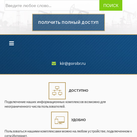
ПОИСК
ПОЛУЧИТЬ ПОЛНЫЙ ДОСТУП
Безопасность труда в
промышленности
Вестник научного центра по
безопасности работ в угольной
промышленности
kir@gorobr.ru
Горная промышленность
Горное дело
ДОСТУПНО
Горный журнал
Подключение наших информационных комплексов возможно для
Горный кодекс
неограниченного числа пользователей.
Геопрофи
УДОБНО
Горнопромышленные ведомости
Пользоваться нашими комплексами можно на любом устройстве, подключенном к
сети Интернет.