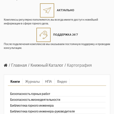
Жизнь замечательных людей
Кузбасса. Информационный
АКТУАЛЬНО
бюллетень
Комплексы регулярно пополняются, вы всегда имеете доступ к новейшей
информации в сфере горного дела.
Информационный бюллетень
«Охрана труда и промышленная
ПОДДЕРЖКА 24/7
безопасность»
После подключения комплексов мы оказываем постоянную поддержку и проводим
Информационный бюллетень
консультации.
Федеральной службы по
экологическому, технологическому и
атомному надзору
Главная
Книжный Каталог
Картография
Информация и космос
Книги
Журналы
НПА
Видео
Маркшейдерия и недропользование
Маркшейдерский вестник
Безопасность горных работ
Безопасность жизнедеятельности
Медицина катастроф
Библиотека горного инженера
Библиотека горного инженера-руководителя
Минеральные ресурсы России