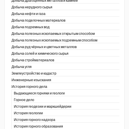
Добыча драгоценных металлов и камней
Добыча нерудного сырья
Уголь Кузбасса
Добыча нефти и газа
Добыча поделочных материалов
Химагрегаты
Добыча подземных вод
Электроэнергия. Передача и
Добыча полезных ископаемых открытым способом
распределение
Добыча полезных ископаемых подземным способом
Добыча руд чёрных и цветных металлов
Coal People Magazine
Добыча солей и химического сырья
Добыча стройматериалов
PWC
Добыча угля
Землеустройство и кадастр
г.)
Инженерные изыскания
История горного дела
Выдающиеся горняки и геологи
Горное дело
История геодезии и маркшейдерии
История геологии
История горного надзора
ганов
История горного образования