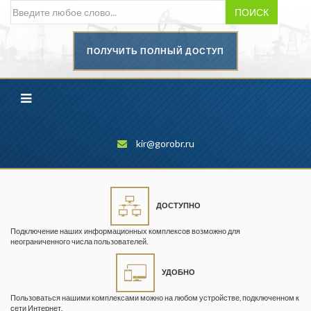
ПОИСК
ПОЛУЧИТЬ ПОЛНЫЙ ДОСТУП
Безопасность труда в
промышленности
Вестник научного центра по
безопасности работ в угольной
промышленности
kir@gorobr.ru
Горная промышленность
Горное дело
ДОСТУПНО
Горный журнал
Подключение наших информационных комплексов возможно для
Горный кодекс
неограниченного числа пользователей.
Геопрофи
УДОБНО
Горнопромышленные ведомости
Пользоваться нашими комплексами можно на любом устройстве, подключенном к
сети Интернет.