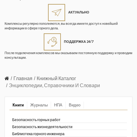
Жизнь замечательных людей
Кузбасса. Информационный
АКТУАЛЬНО
бюллетень
Комплексы регулярно пополняются, вы всегда имеете доступ к новейшей
информации в сфере горного дела.
Информационный бюллетень
«Охрана труда и промышленная
ПОДДЕРЖКА 24/7
безопасность»
После подключения комплексов мы оказываем постоянную поддержку и проводим
Информационный бюллетень
консультации.
Федеральной службы по
экологическому, технологическому и
атомному надзору
Главная
Книжный Каталог
Энциклопедии, Справочники И Словари
Информация и космос
Маркшейдерия и недропользование
Книги
Журналы
НПА
Видео
Маркшейдерский вестник
Безопасность горных работ
Медицина катастроф
Безопасность жизнедеятельности
Библиотека горного инженера
Минеральные ресурсы России