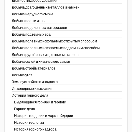
Диагностика оборудования
Добыча драгоценных металлов и камней
Уголь Кузбасса
Добыча нерудного сырья
Добыча нефти и газа
Химагрегаты
Добыча поделочных материалов
Электроэнергия. Передача и
Добыча подземных вод
распределение
Добыча полезных ископаемых открытым способом
Добыча полезных ископаемых подземным способом
Coal People Magazine
Добыча руд чёрных и цветных металлов
Добыча солей и химического сырья
PWC
Добыча стройматериалов
Добыча угля
Землеустройство и кадастр
г.)
Инженерные изыскания
История горного дела
Выдающиеся горняки и геологи
Горное дело
История геодезии и маркшейдерии
История геологии
История горного надзора
ганов