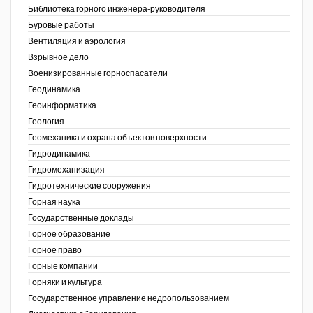
Библиотека горного инженера-руководителя
Недропользование XXI век
Буровые работы
Вентиляция и аэрология
Нефтегазовые технологии
Взрывное дело
Военизированные горноспасатели
Нефтегазовая вертикаль
Геодинамика
Геоинформатика
НефтьГазПраво
ов,
Геология
ая
Промышленность и безопасность
Геомеханика и охрана объектов поверхности
Гидродинамика
Разведка и охрана недр
Гидромеханизация
Гидротехнические сооружения
Сибирский форум
Горная наука
"События и люди" (газета ОАО
Государственные доклады
"СУЭК")
Горное образование
Горное право
Стандарт качества
Горные компании
Горняки и культура
Сфера. Нефть и газ
Государственное управление недропользованием
Уголь