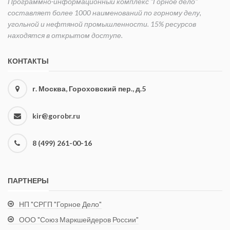
Программно-информационный комплекс "Горное дело"
мозаичную
Несомненный
составляет более 1000 наименований по горному делу,
картину
интерес
угольной и нефтяной промышленности. 15% ресурсов
прошедшего
вызовут у
находятся в открытом доступе.
времени,
читателя и
которая не
самобытные
КОНТАКТЫ
претендует
поэтические
на полноту
произведения
оценок и
горняка-
г. Москва, Гороховский пер., д.5
какие-либо
поэта,
обобщения.
подкупающие
kir@gorobr.ru
задушевностью
Для
и
широкого
8 (499) 261-00-16
открытостью.
круга
Думается,
читателей,
«Записки» Е.
включая
Котенко
выпусков
ПАРТНЕРЫ
будут тепло
Московского
встречены
Горного,
НП "СРГП "Горное Дело"
студентами
интересующихся
ООО "Союз Маркшейдеров России"
и
его