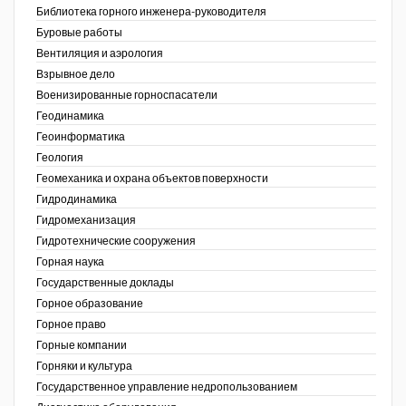
Библиотека горного инженера-руководителя
Недропользование XXI век
Буровые работы
Вентиляция и аэрология
Нефтегазовые технологии
Взрывное дело
Военизированные горноспасатели
Нефтегазовая вертикаль
Геодинамика
Геоинформатика
НефтьГазПраво
ов,
Геология
ая
Промышленность и безопасность
Геомеханика и охрана объектов поверхности
Гидродинамика
Разведка и охрана недр
Гидромеханизация
Гидротехнические сооружения
Сибирский форум
Горная наука
"События и люди" (газета ОАО
Государственные доклады
"СУЭК")
Горное образование
Горное право
Стандарт качества
Горные компании
Горняки и культура
Сфера. Нефть и газ
Государственное управление недропользованием
Уголь