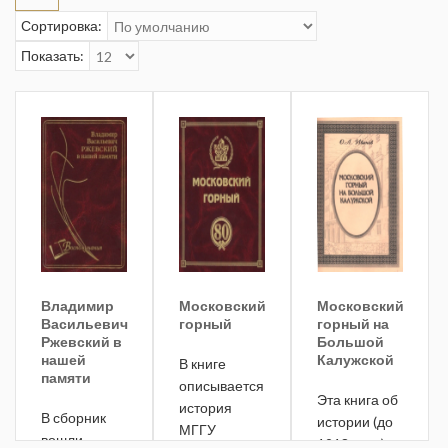
Сортировка:
Показать:
Владимир
Московский
Московский
Васильевич
горный
горный на
Ржевский в
Большой
нашей
Калужской
В книге
памяти
описывается
Эта книга об
история
В сборник
истории (до
МГГУ
вошли
1918 года)