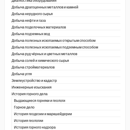
Диагностика оборудования
Добыча драгоценных металлов и камней
Уголь Кузбасса
Добыча нерудного сырья
Добыча нефти и газа
Химагрегаты
Добыча поделочных материалов
Электроэнергия. Передача и
Добыча подземных вод
распределение
Добыча полезных ископаемых открытым способом
Добыча полезных ископаемых подземным способом
Coal People Magazine
Добыча руд чёрных и цветных металлов
Добыча солей и химического сырья
PWC
Добыча стройматериалов
Добыча угля
Землеустройство и кадастр
г.)
Инженерные изыскания
История горного дела
Выдающиеся горняки и геологи
Горное дело
История геодезии и маркшейдерии
История геологии
История горного надзора
ганов