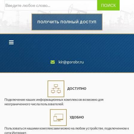
ПОИСК
ПОЛУЧИТЬ ПОЛНЫЙ ДОСТУП
Безопасность труда в
промышленности
Вестник научного центра по
безопасности работ в угольной
промышленности
kir@gorobr.ru
Горная промышленность
Горное дело
ДОСТУПНО
Горный журнал
Подключение наших информационных комплексов возможно для
Горный кодекс
неограниченного числа пользователей.
Геопрофи
УДОБНО
Горнопромышленные ведомости
Пользоваться нашими комплексами можно на любом устройстве, подключенном к
сети Интернет.