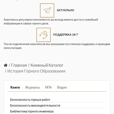
Жизнь замечательных людей
Кузбасса. Информационный
АКТУАЛЬНО
бюллетень
Комплексы регулярно пополняются, вы всегда имеете доступ к новейшей
информации в сфере горного дела.
Информационный бюллетень
«Охрана труда и промышленная
ПОДДЕРЖКА 24/7
безопасность»
После подключения комплексов мы оказываем постоянную поддержку и проводим
Информационный бюллетень
консультации.
Федеральной службы по
экологическому, технологическому и
атомному надзору
Главная
Книжный Каталог
История Горного Образования
Информация и космос
Маркшейдерия и недропользование
Книги
Журналы
НПА
Видео
Маркшейдерский вестник
Безопасность горных работ
Медицина катастроф
Безопасность жизнедеятельности
Библиотека горного инженера
Минеральные ресурсы России