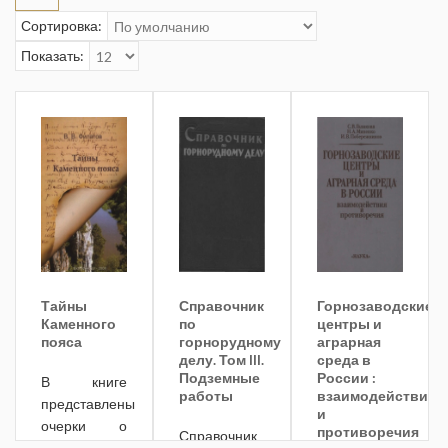
Сортировка:
Показать:
Тайны
Справочник
Горнозаводские
Каменного
по
центры и
пояса
горнорудному
аграрная
делу. Том III.
среда в
Подземные
России :
В книге
работы
взаимодействия
представлены
и
очерки о
противоречия
Справочник
различных