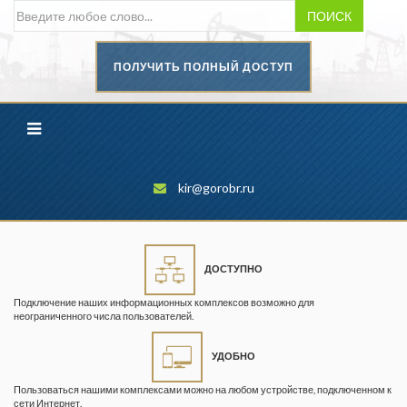
ПОИСК
ПОЛУЧИТЬ ПОЛНЫЙ ДОСТУП
Безопасность труда в
промышленности
Вестник научного центра по
безопасности работ в угольной
промышленности
kir@gorobr.ru
Горная промышленность
Горное дело
ДОСТУПНО
Горный журнал
Подключение наших информационных комплексов возможно для
Горный кодекс
неограниченного числа пользователей.
Геопрофи
УДОБНО
Горнопромышленные ведомости
Пользоваться нашими комплексами можно на любом устройстве, подключенном к
сети Интернет.