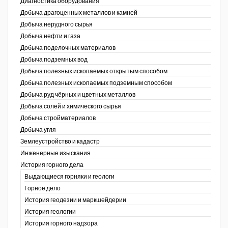
Диагностика оборудования
Добыча драгоценных металлов и камней
Уголь Кузбасса
Добыча нерудного сырья
Добыча нефти и газа
Химагрегаты
Добыча поделочных материалов
Электроэнергия. Передача и
Добыча подземных вод
распределение
Добыча полезных ископаемых открытым способом
Добыча полезных ископаемых подземным способом
Coal People Magazine
Добыча руд чёрных и цветных металлов
Добыча солей и химического сырья
PWC
Добыча стройматериалов
Добыча угля
Землеустройство и кадастр
г.)
Инженерные изыскания
История горного дела
Выдающиеся горняки и геологи
Горное дело
История геодезии и маркшейдерии
История геологии
История горного надзора
ганов