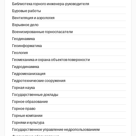
Библиотека горного инженера-руководителя
Недропользование XXI век
Буровые работы
Вентиляция и аэрология
Нефтегазовые технологии
Взрывное дело
Военизированные горноспасатели
Нефтегазовая вертикаль
Геодинамика
Геоинформатика
НефтьГазПраво
ов,
Геология
ая
Промышленность и безопасность
Геомеханика и охрана объектов поверхности
Гидродинамика
Разведка и охрана недр
Гидромеханизация
Гидротехнические сооружения
Сибирский форум
Горная наука
"События и люди" (газета ОАО
Государственные доклады
"СУЭК")
Горное образование
Горное право
Стандарт качества
Горные компании
Горняки и культура
Сфера. Нефть и газ
Государственное управление недропользованием
Уголь