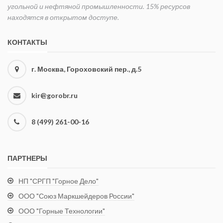
служить
угольной и нефтяной промышленности. 15% ресурсов
(Подземные
также
находятся в открытом доступе.
работы)
пособием
приведены
для
основные
КОНТАКТЫ
студентов
сведения по
вузов и
общей и
г. Москва, Гороховский пер., д.5
техникумов.
рудничной
геологии,
маркшейдерии
kir@gorobr.ru
и
опробованию,
8 (499) 261-00-16
вскрытию
месторождений,
проведению
ПАРТНЕРЫ
и креплению
горных
НП "СРГП "Горное Дело"
выработок,
взрывчатым
ООО "Союз Маркшейдеров России"
материалам
ООО "Горные Технологии"
и