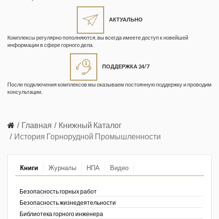
Жизнь замечательных людей
Кузбасса. Информационный
АКТУАЛЬНО
бюллетень
Комплексы регулярно пополняются, вы всегда имеете доступ к новейшей
информации в сфере горного дела.
Информационный бюллетень
«Охрана труда и промышленная
ПОДДЕРЖКА 24/7
безопасность»
После подключения комплексов мы оказываем постоянную поддержку и проводим
Информационный бюллетень
консультации.
Федеральной службы по
экологическому, технологическому и
атомному надзору
Главная
Книжный Каталог
История Горнорудной Промышленности
Информация и космос
Маркшейдерия и недропользование
Книги
Журналы
НПА
Видео
Маркшейдерский вестник
Безопасность горных работ
Медицина катастроф
Безопасность жизнедеятельности
Библиотека горного инженера
Минеральные ресурсы России