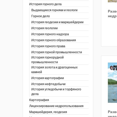
История горного дела
 гг.)
Выдающиеся горняки и геологи
Разв
ния графической
недр
Горное дело
История геодезии и маркшейдерии
ты
История геологии
окументы
, глобальное
История горного надзора
История горного образования
ты
История горного права
окументы
История горной промышленности
ийской
История горнорудной
промышленности
бных органов по
История золота и драгоценных
дропользования
камней
адзора
История картографии
убежных стран
История нефтедобычи
История угледобычи и торфяного
дела
Картография
Лицензирование недропользования
Разв
Маркшейдерия, геодезия
недр