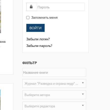
Жизнь замечательных людей
Кузбасса. Информационный
бюллетень
Запомнить меня
Информационный бюллетень
ВОЙТИ
«Охрана труда и промышленная
безопасность»
Забыли логин?
рана
Информационный бюллетень
Забыли пароль?
.
Федеральной службы по
экологическому, технологическому и
атомному надзору
ФИЛЬТР
Информация и космос
Маркшейдерия и недропользование
Журнал "Разведка и охрана недр" 2009 г.
Маркшейдерский вестник
Выберите автора
Медицина катастроф
Выберите редактора
Минеральные ресурсы России