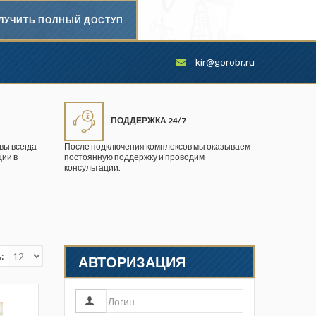
ЛУЧИТЬ ПОЛНЫЙ ДОСТУП
Безопасность труда в
kir@gorobr.ru
промышленности
Вестник научного центра по
безопасности работ в угольной
ПОДДЕРЖКА 24/7
промышленности
вы всегда
После подключения комплексов мы оказываем
ии в
постоянную поддержку и проводим
Горная промышленность
консультации.
Горное дело
Горный журнал
Горный кодекс
:
АВТОРИЗАЦИЯ
Геопрофи
Горнопромышленные ведомости