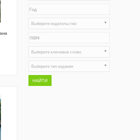
Недропользование XXI век
Нефтегазовые технологии
Выберите издательство
рана
Нефтегазовая вертикаль
.
НефтьГазПраво
Выберите ключевое слово
Промышленность и безопасность
Выберите тип издания
Разведка и охрана недр
НАЙТИ
Сибирский форум
"События и люди" (газета ОАО
"СУЭК")
Стандарт качества
Сфера. Нефть и газ
Уголь