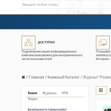
ДОСТУПНО
Подключение наших информационных
Пользоват
комплексов возможно для неограниченного
любом уст
числа пользователей.
Интернет.
Главная
Книжный Каталог
Журнал "Разве
Книги
Журналы
НПА
Видео
в промышленности
ции. 2026 год
Безопасность горных работ