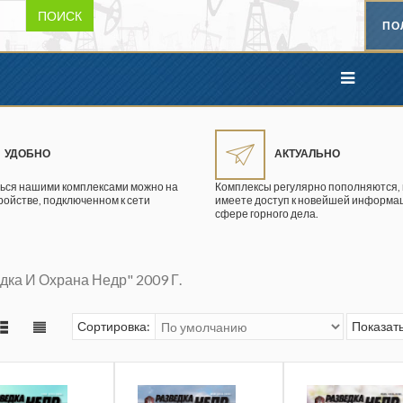
ПОИСК
ПО
УДОБНО
АКТУАЛЬНО
ься нашими комплексами можно на
Комплексы регулярно пополняются, 
ройстве, подключенном к сети
имеете доступ к новейшей информац
сфере горного дела.
дка И Охрана Недр" 2009 Г.
Сортировка:
Показать