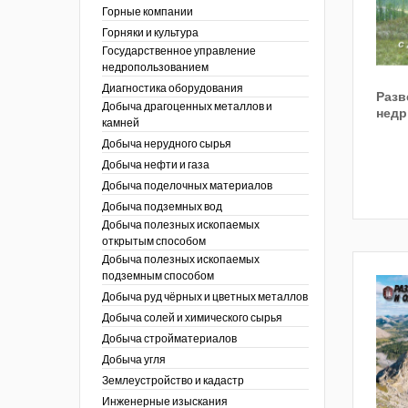
ы России
Горные компании
I век
кументы
Горняки и культура
ных работ
огии
Государственное управление
ы
аль
недропользованием
в
Диагностика оборудования
Разв
Добыча драгоценных металлов и
езопасность
недр
камней
ы
др
Добыча нерудного сырья
кументы
Добыча нефти и газа
х выработок, меры
зета ОАО "СУЭК")
Добыча поделочных материалов
сные зоны
ы
Добыча подземных вод
Добыча полезных ископаемых
кументы
открытым способом
боты
Добыча полезных ископаемых
ы
подземным способом
кументы
едача и
Добыча руд чёрных и цветных металлов
ные ископаемые
Добыча солей и химического сырья
 сырье
Добыча стройматериалов
Добыча угля
ты
Землеустройство и кадастр
окументы
Инженерные изыскания
отвода земель