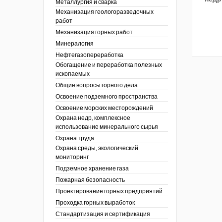
Металлургия и сварка
Механизация геологоразведочных
работ
Механизация горных работ
Минералогия
Нефтегазопереработка
Обогащение и переработка полезных
ископаемых
Общие вопросы горного дела
Освоение подземного пространства
Освоение морских месторождений
Охрана недр, комплексное
использование минерального сырья
Охрана труда
Охрана среды, экологический
мониторинг
Подземное хранение газа
Пожарная безопасность
Проектирование горных предприятий
Проходка горных выработок
Стандартизация и сертификация